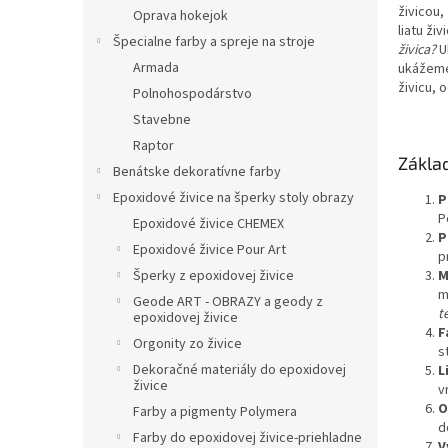
živicou
Oprava hokejok
liatu ži
Špecialne farby a spreje na stroje
živica?
U
Armada
ukážeme
živicu, 
Polnohospodárstvo
Stavebne
Raptor
Zákla
Benátske dekoratívne farby
Epoxidové živice na šperky stoly obrazy
P
P
Epoxidové živice CHEMEX
P
Epoxidové živice Pour Art
p
M
Šperky z epoxidovej živice
m
Geode ART - OBRAZY a geody z
t
epoxidovej živice
F
Orgonity zo živice
s
Dekoračné materiály do epoxidovej
L
živice
v
O
Farby a pigmenty Polymera
d
Farby do epoxidovej živice-priehladne
V