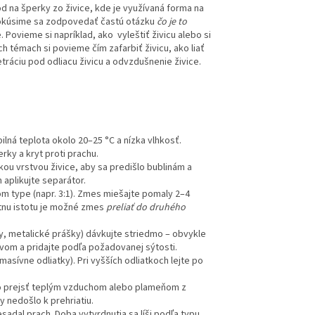
d na šperky zo živice, kde je využívaná forma na
 Pokúsime sa zodpovedať častú otázku
čo je to
e. Povieme si napríklad, ako
vyleštiť
živicu alebo si
ých témach si povieme čím
zafarbiť
živicu, ako liať
etráciu pod odliacu živicu a odvzdušnenie živice.
ilná teplota okolo 20–25 °C a nízka vlhkosť.
rky a kryt proti prachu.
ou vrstvou živice, aby sa predišlo bublinám a
 aplikujte separátor.
m type (napr. 3:1). Zmes miešajte pomaly 2–4
tnu istotu je možné zmes
preliať do druhého
y, metalické prášky) dávkujte striedmo – obvykle
vom a pridajte podľa požadovanej sýtosti.
sívne odliatky). Pri vyšších odliatkoch lejte po
tko prejsť teplým vzduchom alebo plameňom z
y nedošlo k prehriatiu.
sadal prach. Doba vytvrdnutia sa líši podľa typu