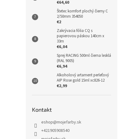
€64,60
Štetec komfort plochý čierny C
2/50mm 354050
€2
Zakrývacia fólia CQ s
papierovou páskou 140cm x
33m
€6,04
Sprej RACING 500ml čierna lesklá
(RAL 9005)
€6,94
Alkoholový artament perleťový
AIP Rose gold 15ml xc826-12
€2,99
Kontakt
eshop
@
mojefarby.sk
+421905908540