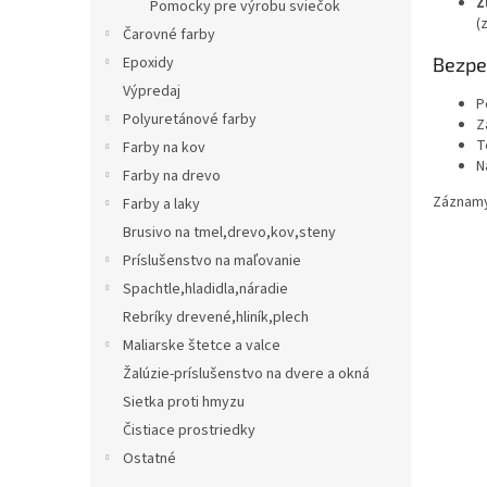
Ž
Pomocky pre výrobu sviečok
(
Čarovné farby
Bezpe
Epoxidy
Výpredaj
P
Polyuretánové farby
Z
T
Farby na kov
N
Farby na drevo
Záznamy 
Farby a laky
Brusivo na tmel,drevo,kov,steny
Príslušenstvo na maľovanie
Spachtle,hladidla,náradie
Rebríky drevené,hliník,plech
Maliarske štetce a valce
Žalúzie-príslušenstvo na dvere a okná
Sietka proti hmyzu
Čistiace prostriedky
Ostatné