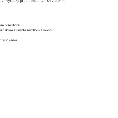
tové výrobky pred dlhodobým UV žiarením
om priestore.
obrúskom a umyte mydlom a vodou.
pracovania
.