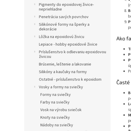
Pigmenty do epoxidovej živice-
(
nepriehladne
B
b
Penetrácia savých povrchov
P
Silikónové formy na šperky a
p
dekorácie
Lôžka na epoxidovú živicu
Ako fa
Lepiace - hobby epoxidové živice
T
Príslušenstvo k odlievaniu epoxidovou
P
živicou
P
Brúsenie, leštenie a lakovanie
ú
P
Silikóny a kaučuky na formy
Ostatné - príslušenstvo k epoxidom
Časté
Vosky a formy na sviečky
B
Formy na sviečky
p
Farby na sviečky
L
s
Vosk na výrobu sviečok
M
Knoty na sviečky
p
Nádoby na sviečky
P