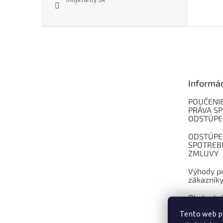
mojefarby.sk
Z
á
p
ä
t
Informá
i
e
POUČENIE
PRÁVA SP
ODSTÚPE
ODSTÚPE
SPOTREB
ZMLUVY
Výhody pr
zákazník
Obchodné
Tento web p
Kontakt