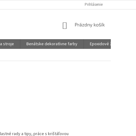
Prihlásenie
NÁKUPNÝ
Prázdny košík
KOŠÍK
a stroje
Benátske dekoratívne farby
Epoxidové živice na šper
stné rady a tipy, práce s krištáľovou