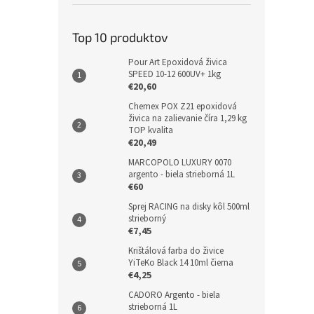
Top 10 produktov
Pour Art Epoxidová živica
SPEED 10-12 600UV+ 1kg
€20,60
Chemex POX Z21 epoxidová
živica na zalievanie číra 1,29 kg
TOP kvalita
€20,49
MARCOPOLO LUXURY 0070
argento - biela strieborná 1L
€60
Sprej RACING na disky kôl 500ml
strieborný
€7,45
Krištálová farba do živice
YiTeKo Black 14 10ml čierna
€4,25
CADORO Argento - biela
strieborná 1L