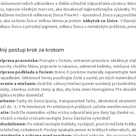
,
skúsenosti našich zákazníkov
a ďalšie užitočné odporúčania výrobcu. Návo
vicu, napovie všetkým tvorcom, ako dosahovať najkreatívnejšie výsledky.
kážeme možnosti odlievacej živice PourArt – epoxidová živica a jej použiti
, ako sa brúsi živica. Veľkou témou je potom
nábytok zo živice
. V hlavn
odliacu živicu a prírodný pigment, odliacu živicu s metalickým práškom, pen
dný postup krok za krokom
ríprava pracoviska:
Pracujte v čistom, vetranom priestore. Ideálna je stab
ovrchy chráňte fóliou, pripravte si rukavice, odmerné kelímky, miešacie stie
ríprava podkladu a foriem:
Drevo či porézne materiály napenetrujte tenk
repadlinám. Silikónové formy používajte čisté a suché; pri iných materiáloch
eranie a miešanie:
Dodržte
váhový
miešací pomer uvedený pri konkrétno
inúty, stierkou zotrite steny aj dno, aby bola zmes homogénna. Pre absolú
églika
a krátko domiešať.
arbenie:
Farby do živice (pasty, transparentné farby, alkoholové atrament
tačí do ~1–3 % hmotnosti. Pri efektových práškoch začnite menším množst
iatie:
Dodržte maximálnu výšku vrstvy odporúčanú pre daný typ (tenké vs. ma
rstvách a medzi vrstvami nechajte živicu čiastočne vytvrdnúť.
dvzdušnenie:
Po naliatí nechajte bublinky vystúpať, povrch môžete krá
ostatočnej vzdialenosti. Postup opakujte jemne av krátkych intervaloch, ab
ytvrdnutie a ochrana pred prachom:
Výrobok prikryte, aby na povrch ne