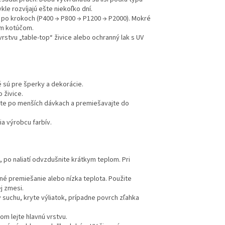
kle rozvíjajú ešte niekoľko dní.
 po krokoch (P400 → P800 → P1200 → P2000). Mokré
ým kotúčom.
rstvu „table-top“ živice alebo ochranný lak s UV
é sú pre šperky a dekorácie.
o živice.
jte po menších dávkach a premiešavajte do
a výrobcu farbív.
, po naliatí odvzdušnite krátkym teplom. Pri
é premiešanie alebo nízka teplota. Použite
j zmesi.
v suchu, kryte výliatok, prípadne povrch zľahka
om lejte hlavnú vrstvu.