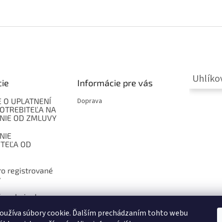
Uhlíko
cie
Informácie pre vás
 O UPLATNENÍ
Doprava
OTREBITEĽA NA
NIE OD ZMLUVY
NIE
ITEĽA OD
o registrované
y
 podmienky
oužíva súbory cookie. Ďalším prechádzaním tohto webu