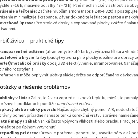
rýchle 8–16 h, masívne odliatky 48–72 h). Plné mechanické vlastnosti sa obvy
rúsenie a leštenie:
Začnite hrubším zrnom (napr. P240–P320) a postupujte
rúsenie minimalizuje škrabance. Záver dokončite leštiacou pastou a mäkk
ovrchová úprava:
Pre stolové dosky a exponované plochy zvážte finálnu v
rísadami.
rbiť živicu – praktické tipy
ransparentné odtiene
(atramenty/tekuté farby) zvýraznia hĺbku a vhodn
astelové a krycie farby
(pasty) vytvoria plné plochy ideálne pre
obrazy
z
erleť/metalické prášky
dodajú 3D efekt (vlnenie, mramorovanie). Nanáša
plného rozptýlenia.
refarbenie môže ovplyvniť
doby
gelácie; držte sa odporúčaného dávkovani
 otázky a riešenie problémov
ublinky v živici:
Zahrejte živicu vopred na izbovú teplotu, miešajte pomaly
oréznych podkladoch pomôže
penetračná vrstva
.
epkavý alebo mäkký povrch:
Najčastejšie chybný pomer A:B, nedostatočn
právny pomer, prípadne naneste tenkú korekčnú vrstvu správne namiešane
atné mapy / zákal:
Vzniká často vplyvom vlhkosti alebo prachu. Pracujte 
releštite po úplnom vytvrdnutí.
repadliny pri dreve:
Drevo je porézne - penetrujte, uzavrite póry a až pot