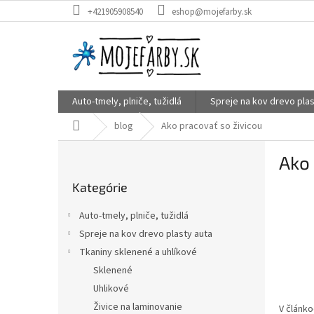
Prejsť
+421905908540
eshop@mojefarby.sk
na
obsah
Auto-tmely, plniče, tužidlá
Spreje na kov drevo plas
Domov
blog
Ako pracovať so živicou
B
Ako 
o
Preskočiť
č
Kategórie
kategórie
n
ý
Auto-tmely, plniče, tužidlá
p
Spreje na kov drevo plasty auta
a
Tkaniny sklenené a uhlíkové
n
e
Sklenené
l
Uhlikové
Živice na laminovanie
V článk