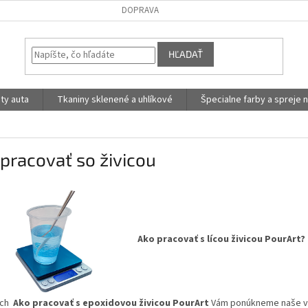
DOPRAVA
HĽADAŤ
ty auta
Tkaniny sklenené a uhlíkové
Špecialne farby a spreje n
pracovať so živicou
Ako pracovať s lícou živicou PourArt?
och
Ako pracovať s epoxidovou živicou PourArt
Vám ponúkneme naše vla