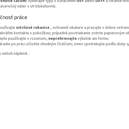
ltnutie časom:
Vyberajte typy s označením
UV+
alebo
UV++
a chráňte ho
záverečný náter s UV blokátormi).
čnosť práce
oužívajte
nitrilové rukavice
, ochranné okuliare a pracujte v dobre vetran
abráňte kontaktu s pokožkou; prípadné postriekanie zotrite papierovým 
eplo používajte s rozumom,
neprehrievajte
výliatok ani formu.
áradie po práci očistite vhodným čističom; zmes spotrebujte podľa
doby s
neboli nájdené...