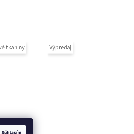
vé tkaniny
Výpredaj
Súhlasím