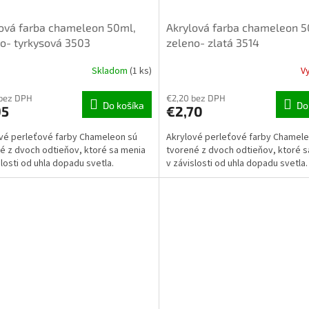
ová farba chameleon 50ml,
Akrylová farba chameleon 5
o- tyrkysová 3503
zeleno- zlatá 3514
Skladom
(1 ks)
V
 bez DPH
€2,20 bez DPH
Do košíka
Do
95
€2,70
vé perleťové farby Chameleon sú
Akrylové perleťové farby Chamele
é z dvoch odtieňov, ktoré sa menia
tvorené z dvoch odtieňov, ktoré 
slosti od uhla dopadu svetla.
v závislosti od uhla dopadu svetla.