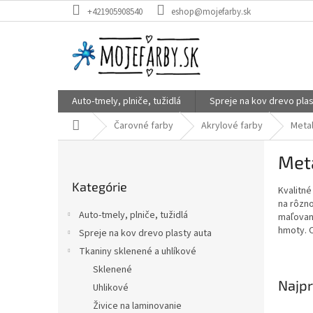
Prejsť
+421905908540
eshop@mojefarby.sk
na
obsah
Auto-tmely, plniče, tužidlá
Spreje na kov drevo plas
Domov
Čarovné farby
Akrylové farby
Meta
B
Met
o
Preskočiť
č
Kategórie
kategórie
Kvalitné
n
na rôzn
ý
Auto-tmely, plniče, tužidlá
maľovani
p
hmoty. 
Spreje na kov drevo plasty auta
a
Tkaniny sklenené a uhlíkové
n
e
Sklenené
Najpr
l
Uhlikové
Živice na laminovanie