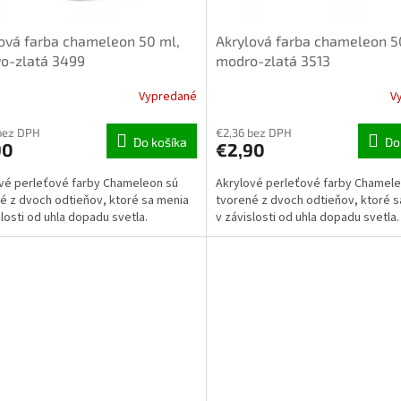
ová farba chameleon 50 ml,
Akrylová farba chameleon 5
vo-zlatá 3499
modro-zlatá 3513
Vypredané
V
bez DPH
€2,36 bez DPH
Do košíka
Do
90
€2,90
vé perleťové farby Chameleon sú
Akrylové perleťové farby Chamele
é z dvoch odtieňov, ktoré sa menia
tvorené z dvoch odtieňov, ktoré 
slosti od uhla dopadu svetla.
v závislosti od uhla dopadu svetla.