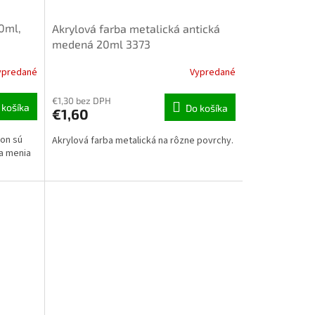
0ml,
Akrylová farba metalická antická
medená 20ml 3373
ypredané
Vypredané
€1,30 bez DPH
 košíka
Do košíka
€1,60
on sú
Akrylová farba metalická na rôzne povrchy.
sa menia