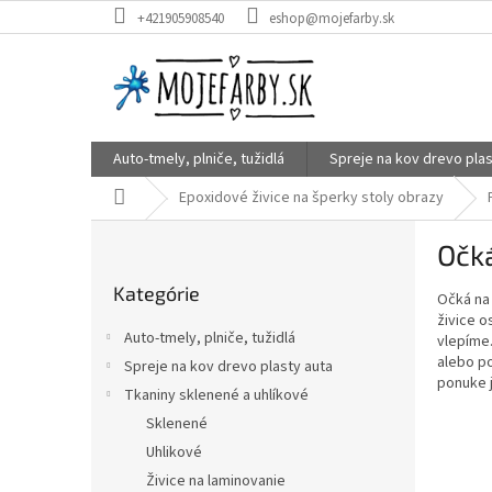
Prejsť
+421905908540
eshop@mojefarby.sk
na
obsah
Auto-tmely, plniče, tužidlá
Spreje na kov drevo plas
Domov
Epoxidové živice na šperky stoly obrazy
B
Očká
o
Preskočiť
č
Kategórie
kategórie
Očká na 
n
živice o
ý
Auto-tmely, plniče, tužidlá
vlepíme.
p
alebo po
Spreje na kov drevo plasty auta
a
ponuke j
Tkaniny sklenené a uhlíkové
n
e
Sklenené
l
Uhlikové
Živice na laminovanie