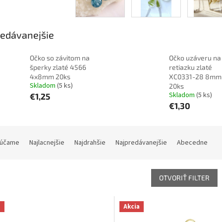
edávanejšie
Očko so závitom na
Očko uzáveru na
šperky zlaté 4566
retiazku zlaté
4x8mm 20ks
XC0331-28 8m
Skladom
(5 ks)
20ks
Skladom
(5 ks)
€1,25
€1,30
účame
Najlacnejšie
Najdrahšie
Najpredávanejšie
Abecedne
OTVORIŤ FILTER
a
Akcia