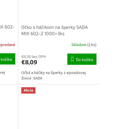
IX 602-
Očko s háčikom na šperky SADA
MIX 602-2 1000+3ks
ypredané
Skladom
(2 ks)
€6,58 bez DPH
 košíka
Do košíka
€8,09
vej
Očká a háčiky na šperky z epoxidovej
živice SADA
Akcia