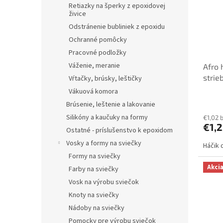
Retiazky na šperky z epoxidovej
živice
Odstránenie bubliniek z epoxidu
Ochranné pomôcky
Pracovné podložky
Váženie, meranie
Afro 
strie
Vŕtačky, brúsky, leštičky
Vákuová komora
Brúsenie, leštenie a lakovanie
Silikóny a kaučuky na formy
€1,02 
€1,2
Ostatné - príslušenstvo k epoxidom
Vosky a formy na sviečky
Háčik 
Formy na sviečky
Akci
Farby na sviečky
Vosk na výrobu sviečok
Knoty na sviečky
Nádoby na sviečky
Pomocky pre výrobu sviečok