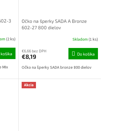
602-3
Očko na šperky SADA A Bronze
602-27 800 dielov
dom
(2 ks)
Skladom
(1 ks)
€6,66 bez DPH
 košíka
Do košíka
€8,19
e MIx
Očko na šperky SADA bronze 800 dielov
Akcia