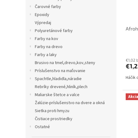
Čarovné farby
Epoxidy
Výpredaj
Afroh
Polyuretánové farby
Farby na kov
Farby na drevo
Farby a laky
€1,02 
Brusivo na tmel,drevo,kov,steny
€1,2
Príslušenstvo na maľovanie
Háčik 
Spachtle,hladidla,náradie
Rebríky drevené,hliník,plech
Maliarske štetce a valce
Akci
Žalúzie-príslušenstvo na dvere a okná
Sietka proti hmyzu
Čistiace prostriedky
Ostatné