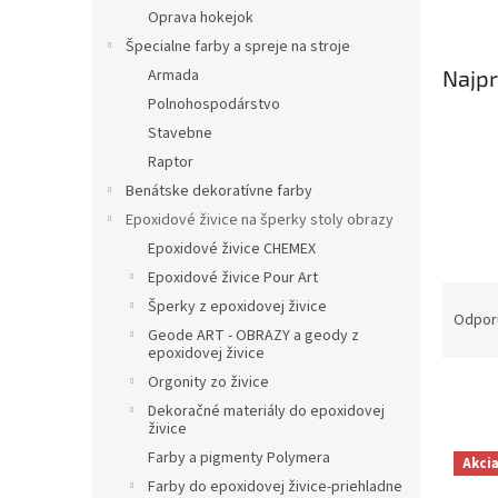
Oprava hokejok
Špecialne farby a spreje na stroje
Najpr
Armada
Polnohospodárstvo
Stavebne
Raptor
Benátske dekoratívne farby
Epoxidové živice na šperky stoly obrazy
Epoxidové živice CHEMEX
Epoxidové živice Pour Art
R
Šperky z epoxidovej živice
a
Odpor
Geode ART - OBRAZY a geody z
d
epoxidovej živice
e
Orgonity zo živice
n
Dekoračné materiály do epoxidovej
i
živice
e
V
Farby a pigmenty Polymera
p
Akci
ý
Farby do epoxidovej živice-priehladne
r