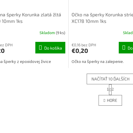
na šperky Korunka zlatá žltá
Očko na šperky Korunka stri
9 10mm 1ks
XC178 10mm 1ks
Skladom
(9 ks)
Skla
bez DPH
€0,16 bez DPH
Do košíka
Do
20
€0,20
a šperky z epoxidovej živice
Očko na šperky na zalepenie.
NAČÍTAŤ 10 ĎALŠÍCH
S
1
2
O
t
r
v
HORE
á
l
n
á
k
d
o
a
v
c
a
i
n