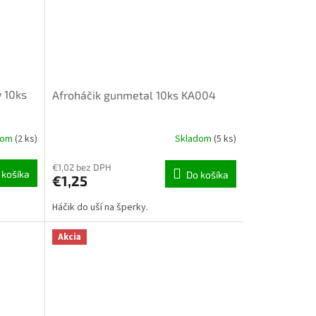
y 10ks
Afroháčik gunmetal 10ks KA004
dom
(2 ks)
Skladom
(5 ks)
€1,02 bez DPH
 košíka
Do košíka
€1,25
Háčik do uší na šperky.
Akcia