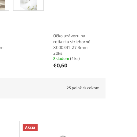
Očko uzáveru na
retiazku strieborné
mm
XC00331-27 8mm
20ks
Skladom
(4 ks)
€0,60
25
položiek celkom
Akcia