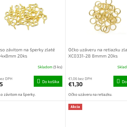
so závitom na šperky zlaté
Očko uzáveru na retiazku zl
 4x8mm 20ks
XC0331-28 8mmm 20ks
Skladom
(5 ks)
Skla
bez DPH
€1,06 bez DPH
Do košíka
Do
5
€1,30
o závitom na šperky.
Očko uzáveru na retiazku.
Akcia