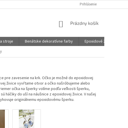
Prihlásenie
NÁKUPNÝ
Prázdny košík
KOŠÍK
a stroje
Benátske dekoratívne farby
Epoxidové živice na šper
ky
ice pre zavesenie na krk. Očko je možné do epoxidovej
dovej živice vyvŕtame otvor a očko našróbujeme alebo
Priemer očka na šperky volíme podľa veľkosti šperku,
ú háčiky do uší na náušnice z epoxidovej živice. V našej
ý vyhovuje originálnemu epoxidovému šperku.