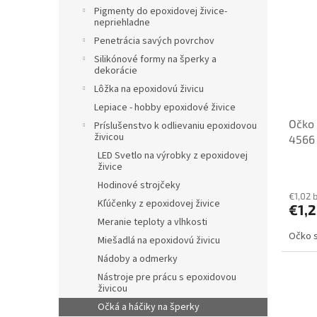
p
o
Pigmenty do epoxidovej živice-
i
nepriehladne
d
s
u
Penetrácia savých povrchov
p
k
Silikónové formy na šperky a
r
dekorácie
t
o
o
Lôžka na epoxidovú živicu
d
v
Lepiace - hobby epoxidové živice
u
Očko 
k
Príslušenstvo k odlievaniu epoxidovou
živicou
4566
t
LED Svetlo na výrobky z epoxidovej
o
živice
v
Hodinové strojčeky
€1,02 
Kľúčenky z epoxidovej živice
€1,2
Meranie teploty a vlhkosti
Očko s
Miešadlá na epoxidovú živicu
Nádoby a odmerky
Nástroje pre prácu s epoxidovou
živicou
Očká a háčiky na šperky