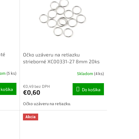
até
Očko uzáveru na retiazku
strieborné XC00331-27 8mm 20ks
dom
(5 ks)
Skladom
(4 ks)
€0,49 bez DPH
 košíka
Do košíka
€0,60
Očko uzáveru na retiazku.
Akcia