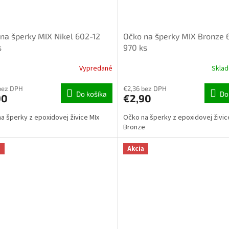
na šperky MIX Nikel 602-12
Očko na šperky MIX Bronze 
s
970 ks
Vypredané
Skla
bez DPH
€2,36 bez DPH
Do košíka
Do
90
€2,90
a šperky z epoxidovej živice MIx
Očko na šperky z epoxidovej živic
Bronze
a
Akcia