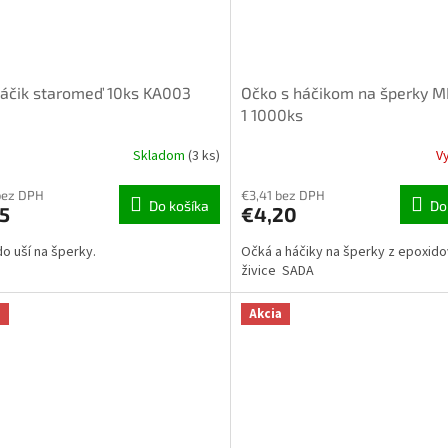
áčik staromeď 10ks KA003
Očko s háčikom na šperky M
1 1000ks
Skladom
(3 ks)
V
bez DPH
€3,41 bez DPH
Do košíka
Do
5
€4,20
do uší na šperky.
Očká a háčiky na šperky z epoxido
živice SADA
a
Akcia