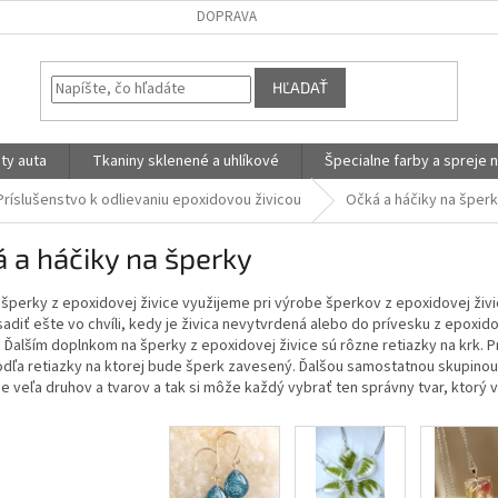
DOPRAVA
HĽADAŤ
ty auta
Tkaniny sklenené a uhlíkové
Špecialne farby a spreje n
Príslušenstvo k odlievaniu epoxidovou živicou
Očká a háčiky na šper
 a háčiky na šperky
šperky z epoxidovej živice využijeme pri výrobe šperkov z epoxidovej živ
sadiť ešte vo chvíli, kedy je živica nevytvrdená alebo do prívesku z epoxi
 Ďalším doplnkom na šperky z epoxidovej živice sú rôzne retiazky na krk. 
dľa retiazky na ktorej bude šperk zavesený. Ďalšou samostatnou skupinou s
e veľa druhov a tvarov a tak si môže každý vybrať ten správny tvar, ktor