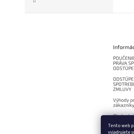
Z
á
p
ä
t
Informá
i
e
POUČENIE
PRÁVA SP
ODSTÚPE
ODSTÚPE
SPOTREB
ZMLUVY
Výhody pr
zákazník
Obchodné
Tento web p
Kontakt
vyjadrujete s