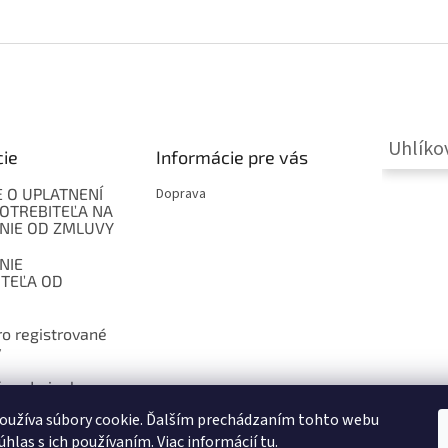
e
i
e
p
r
v
k
y
v
Uhlíko
ý
cie
Informácie pre vás
p
i
 O UPLATNENÍ
Doprava
s
OTREBITEĽA NA
u
NIE OD ZMLUVY
NIE
ITEĽA OD
o registrované
y
 podmienky
oužíva súbory cookie. Ďalším prechádzaním tohto webu
úhlas s ich používaním. Viac informácií
tu
.