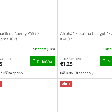
háčik na šperky Y4570
Afroháčik platina bez guličk
borna 10ks
KA007
Skladom
(8 ks)
Skla
bez DPH
€1,02 bez DPH
Do košíka
Do
5
€1,25
do uší na šperky.
Háčik do uší na šperky.
a
Akcia