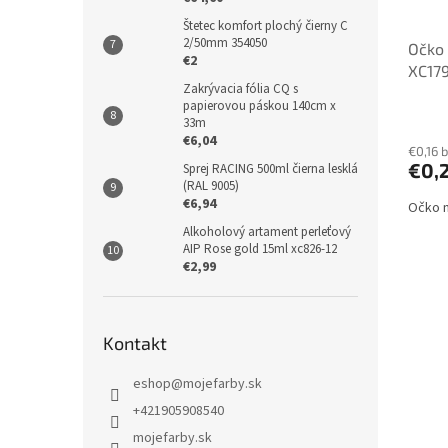
Štetec komfort plochý čierny C
2/50mm 354050
Očko 
€2
XC17
Zakrývacia fólia CQ s
papierovou páskou 140cm x
33m
€6,04
€0,16 
€0,
Sprej RACING 500ml čierna lesklá
(RAL 9005)
€6,94
Očko n
Alkoholový artament perleťový
AIP Rose gold 15ml xc826-12
€2,99
Kontakt
eshop
@
mojefarby.sk
+421905908540
mojefarby.sk