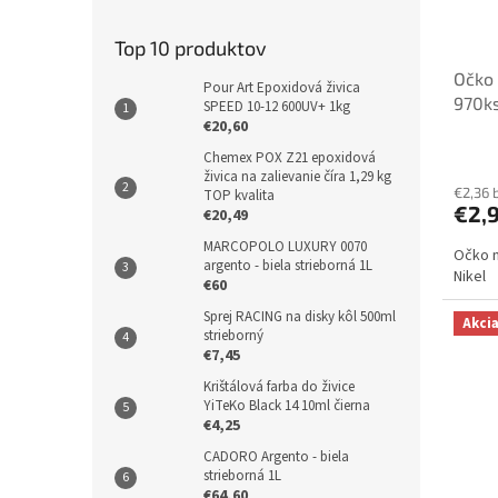
Top 10 produktov
Očko 
Pour Art Epoxidová živica
970k
SPEED 10-12 600UV+ 1kg
€20,60
Chemex POX Z21 epoxidová
živica na zalievanie číra 1,29 kg
€2,36 
TOP kvalita
€2,
€20,49
MARCOPOLO LUXURY 0070
Očko n
argento - biela strieborná 1L
Nikel
€60
Sprej RACING na disky kôl 500ml
Akci
strieborný
€7,45
Krištálová farba do živice
YiTeKo Black 14 10ml čierna
€4,25
CADORO Argento - biela
strieborná 1L
€64,60