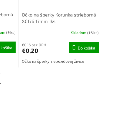
eborná
Očko na šperky Korunka strieborná
XC176 17mm 1ks
dom
(9 ks)
Skladom
(16 ks)
€0,16 bez DPH
 košíka
Do košíka
€0,20
Očko na šperky z epoxidovej živice