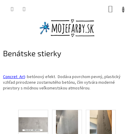
Prejsť
NÁKUP
na
obsah
KOŠÍK
Benátske stierky
Concret_Art
-
betónový efekt. Dodáva povrchom pevný, plastický
vzhľad prirodzene zostarnutého betónu, čím vytvára moderné
priestory s módnou veľkomestskou atmosférou.