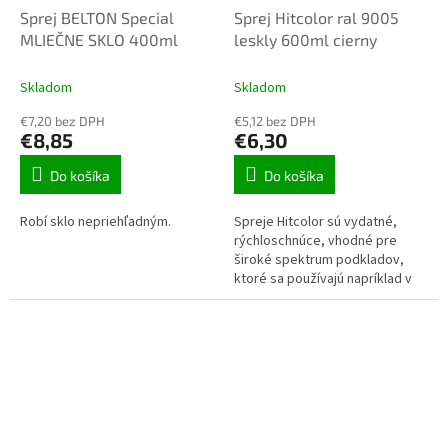
Sprej BELTON Special
Sprej Hitcolor ral 9005
MLIEČNE SKLO 400ml
leskly 600ml cierny
Skladom
Skladom
€7,20 bez DPH
€5,12 bez DPH
€8,85
€6,30
Do košíka
Do košíka
Robí sklo nepriehľadným.
Spreje Hitcolor sú vydatné,
rýchloschnúce, vhodné pre
široké spektrum podkladov,
ktoré sa používajú napríklad v
nábytkárstve, ...