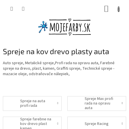
Prejsť
NÁKUP
na
obsah
KOŠÍK
Spreje na kov drevo plasty auta
Auto spreje, Metalické spreje,Profi rada na opravu auta, Farebné
spreje na drevo, plast, kamen, Graffiti spreje, Technické spreje -
mazacie oleje, odstraňovače nálepiek,
Spreje Max profi
Spreje na auta
rada na opravu
profi rada
auta
Spreje farebne na
kov drevo plast
Spreje Racing
kamen