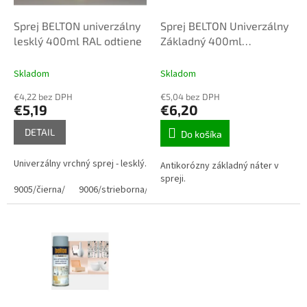
v
o
d
Sprej BELTON univerzálny
Sprej BELTON Univerzálny
u
lesklý 400ml RAL odtiene
Základný 400ml
k
červenohnedá
t
Skladom
Skladom
o
€4,22 bez DPH
€5,04 bez DPH
v
€5,19
€6,20
DETAIL
Do košíka
Univerzálny vrchný sprej - lesklý.
Antikorózny základný náter v
spreji.
9005/čierna/
9006/strieborna/
9007
1001
1003
1004
10