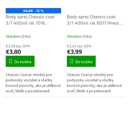
€4,50
–15 %
Body sprej Chassis coat
Body sprej Chassis coat
3/1 400ml ral 7016
3/1 400ml ral 8017 Hneda
Antracit polomat
čokoláda polomat
Skladom
(2 ks)
Skladom
(3 ks)
€3,09 bez DPH
€3,24 bez DPH
€3,80
€3,99
Do košíka
Do košíka
Chassis Coat je vhodný pre
Chassis Coat je vhodný pre
podvozky vozidiel a všetky
podvozky vozidiel a všetky
kovové povrchy, ako je uhlíková
kovové povrchy, ako je uhlíková
oceľ, hliník a pozinkované
oceľ, hliník a pozinkované
povrchy.
povrchy.