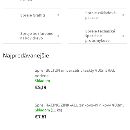
Spreje základové-
Spreje Graffiti
plniace
Spreje technické
Spreje bezfarebne
špeciálne
na kov drevo
protismykove
lepiace olejove
Najpredávanejšie
Sprej BELTON univerzálny lesklý 400ml RAL
odtiene
Skladom
€5,19
Sprej RACING ZINK-ALU zinkovo-hliníkový 400ml
Skladom
(11 ks)
€7,61