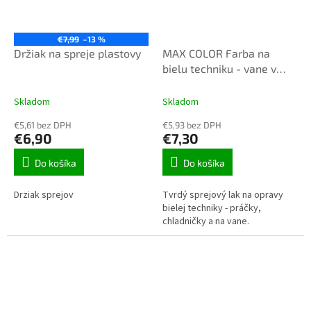
€7,99
–13 %
Držiak na spreje plastovy
MAX COLOR Farba na
bielu techniku - vane v
spreji 400ml biela
0006815
Skladom
Skladom
€5,61 bez DPH
€5,93 bez DPH
€6,90
€7,30
Do košíka
Do košíka
Drziak sprejov
Tvrdý sprejový lak na opravy
bielej techniky - práčky,
chladničky a na vane.