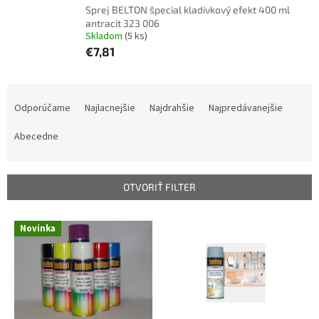
Sprej BELTON špecial kladivkový efekt 400 ml
antracit 323 006
Skladom
(5 ks)
€7,81
R
a
Odporúčame
Najlacnejšie
Najdrahšie
Najpredávanejšie
d
e
Abecedne
n
i
e
OTVORIŤ FILTER
p
r
V
Novinka
o
ý
d
p
u
i
k
s
t
p
o
r