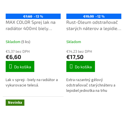
€7,60
–13 %
€19,99
–12 %
MAX COLOR Sprej lak na
Rust-Oleum odstraňovač
radiátor 400ml biely
starých náterov a lepidiel,
00061504
0,75l number 1
Skladom
(5 ks)
Skladom
€5,37 bez DPH
€14,23 bez DPH
€6,60
€17,50
Do košíka
Do košíka
Lak v spreji - biely na radiátor a
Extra razantný gélový
vykurovacie telesá.
odstraňovač starýchnáteru a
lepidiel jednotka na trhu
Novinka