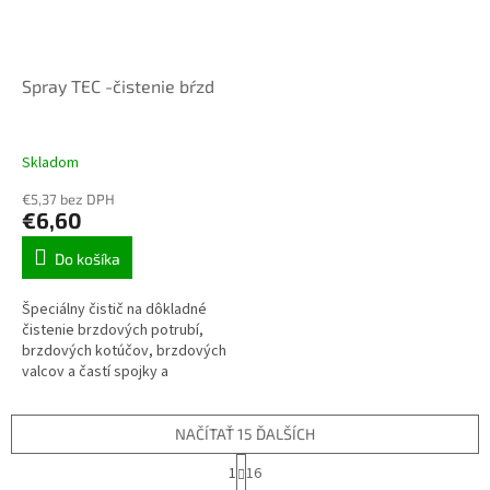
Spray TEC -čistenie bŕzd
Skladom
€5,37 bez DPH
€6,60
Do košíka
Špeciálny čistič na dôkladné
čistenie brzdových potrubí,
brzdových kotúčov, brzdových
valcov a častí spojky a
prevodovky.
NAČÍTAŤ 15 ĎALŠÍCH
S
1
16
t