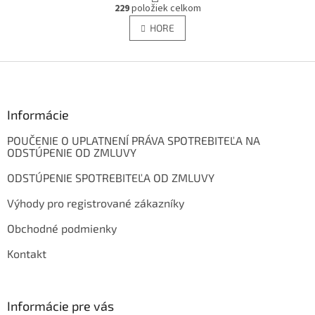
O
r
229
položiek celkom
v
á
l
HORE
n
á
k
d
o
v
Z
a
a
c
á
n
i
p
i
e
ä
Informácie
e
p
t
r
POUČENIE O UPLATNENÍ PRÁVA SPOTREBITEĽA NA
i
v
ODSTÚPENIE OD ZMLUVY
e
k
y
ODSTÚPENIE SPOTREBITEĽA OD ZMLUVY
v
ý
Výhody pro registrované zákazníky
p
i
Obchodné podmienky
s
Kontakt
u
Informácie pre vás