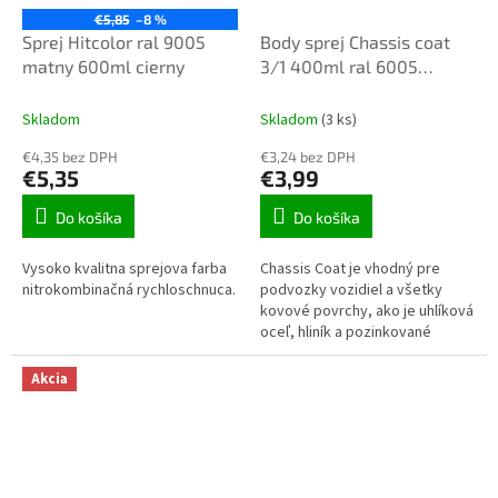
€5,85
–8 %
Sprej Hitcolor ral 9005
Body sprej Chassis coat
matny 600ml cierny
3/1 400ml ral 6005
polomat
Skladom
Skladom
(3 ks)
€4,35 bez DPH
€3,24 bez DPH
€5,35
€3,99
Do košíka
Do košíka
Vysoko kvalitna sprejova farba
Chassis Coat je vhodný pre
nitrokombinačná rychloschnuca.
podvozky vozidiel a všetky
kovové povrchy, ako je uhlíková
oceľ, hliník a pozinkované
povrchy
Akcia