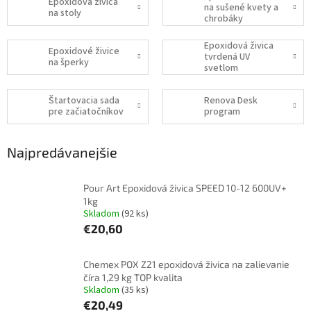
Epoxidová živica
na sušené kvety a
na stoly
chrobáky
Epoxidová živica
Epoxidové živice
tvrdená UV
na šperky
svetlom
Štartovacia sada
Renova Desk
pre začiatočníkov
program
Najpredávanejšie
Pour Art Epoxidová živica SPEED 10-12 600UV+
1kg
Skladom
(92 ks)
€20,60
Chemex POX Z21 epoxidová živica na zalievanie
číra 1,29 kg TOP kvalita
Skladom
(35 ks)
€20,49