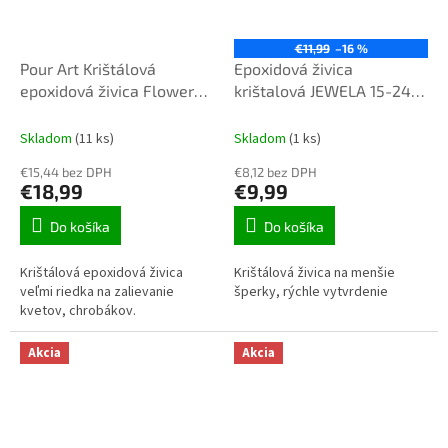
€11,99
–16 %
Pour Art Krištálová
Epoxidová živica
epoxidová živica Flowera
krištalová JEWELA 15-24-
20-24-950 0,7kg
1050 čirá UV++ 0,35kg
Skladom
(11 ks)
Skladom
(1 ks)
€15,44 bez DPH
€8,12 bez DPH
€18,99
€9,99
Do košíka
Do košíka
Krištálová epoxidová živica
Krištálová živica na menšie
veľmi riedka na zalievanie
šperky, rýchle vytvrdenie
kvetov, chrobákov.
Akcia
Akcia