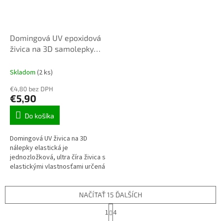
Domingová UV epoxidová
živica na 3D samolepky
elastická 25g
Skladom
(2 ks)
€4,80 bez DPH
€5,90
Do košíka
Domingová UV živica na 3D
nálepky elastická je
jednozložková, ultra číra živica s
elastickými vlastnosťami určená
pre doming. Po vytvrdení pod
UV lampou...
NAČÍTAŤ 15 ĎALŠÍCH
S
1
4
t