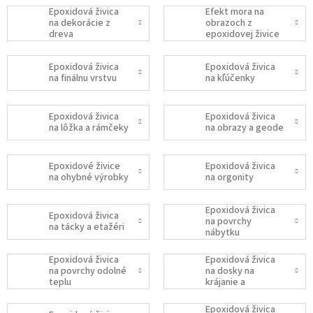
Epoxidová živica
Efekt mora na
na dekorácie z
obrazoch z
dreva
epoxidovej živice
Epoxidová živica
Epoxidová živica
na finálnu vrstvu
na kľúčenky
Epoxidová živica
Epoxidová živica
na lôžka a rámčeky
na obrazy a geode
Epoxidové živice
Epoxidová živica
na ohybné výrobky
na orgonity
Epoxidová živica
Epoxidová živica
na povrchy
na tácky a etažéri
nábytku
Epoxidová živica
Epoxidová živica
na povrchy odolné
na dosky na
teplu
krájanie a
servírovanie
Epoxidová živica