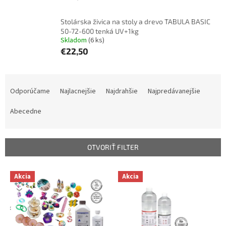
Stolárska živica na stoly a drevo TABULA BASIC
50-72-600 tenká UV+1kg
Skladom
(6 ks)
€22,50
R
a
Odporúčame
Najlacnejšie
Najdrahšie
Najpredávanejšie
d
e
Abecedne
n
i
e
OTVORIŤ FILTER
p
r
V
Akcia
Akcia
o
ý
d
p
u
i
k
s
t