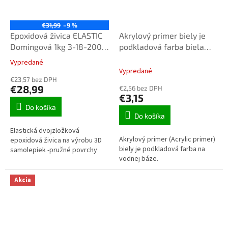
€31,99
–9 %
Epoxidová živica ELASTIC
Akrylový primer biely je
Domingová 1kg 3-18-200
podkladová farba biela
UV++
100ml 2493
Vypredané
Priemerné
Vypredané
hodnotenie
€23,57 bez DPH
produktu
€28,99
€2,56 bez DPH
je
€3,15
5,0
Do košíka
z
Do košíka
5
Elastická dvojzložková
hviezdičiek.
Akrylový primer (Acrylic primer)
epoxidová živica na výrobu 3D
biely je podkladová farba na
samolepiek -pružné povrchy
vodnej báze.
Akcia