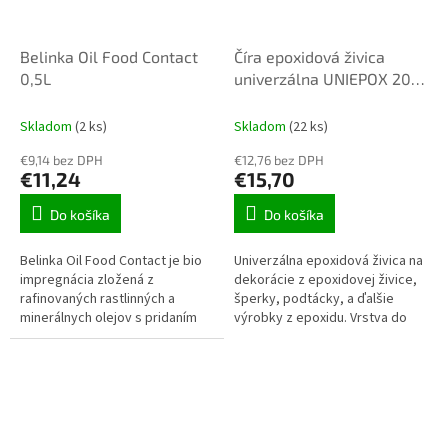
Belinka Oil Food Contact
Číra epoxidová živica
0,5L
univerzálna UNIEPOX 20-
24-650 UV+ 0,8kg
Skladom
(2 ks)
Skladom
(22 ks)
€9,14 bez DPH
€12,76 bez DPH
€11,24
€15,70
Do košíka
Do košíka
Belinka Oil Food Contact je bio
Univerzálna epoxidová živica na
impregnácia zložená z
dekorácie z epoxidovej živice,
rafinovaných rastlinných a
šperky, podtácky, a ďalšie
minerálnych olejov s pridaním
výrobky z epoxidu. Vrstva do
aromatických olejov a iných
výšky 20mm.
prísad pre ochranu drevených
povrchov...