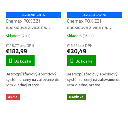
€201,90
–9 %
€23,50
–12 %
Chemex POX Z21
Chemex POX Z21
epoxidová živica na
epoxidová živica na
zalievanie číra 12,9 kg TOP
zalievanie číra 1,29 kg TOP
Skladom
(2 ks)
Skladom
(35 ks)
Priemerné
Priemerné
kvalita
kvalita
hodnotenie
hodnotenie
€148,77 bez DPH
€16,66 bez DPH
produktu
produktu
€182,99
€20,49
je
je
4,3
3,3
Do košíka
Do košíka
z
z
5
5
Bezrozpúšťadlový epoxidový
Bezrozpúšťadlový epoxidový
hviezdičiek.
hviezdičiek.
systém určený na zalievanie do
systém určený na zalievanie do
6cm v jednej vrstve.
6cm v jednej vrstve.
Akcia
Novinka