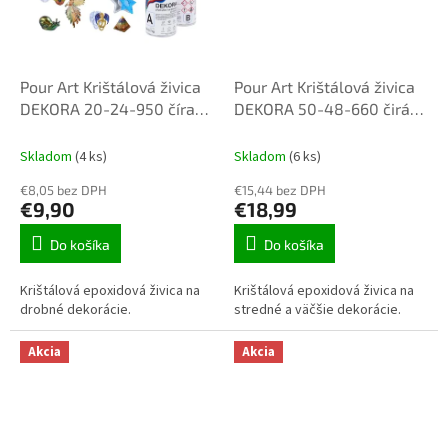
Pour Art Krištálová živica
Pour Art Krištálová živica
DEKORA 20-24-950 číra
DEKORA 50-48-660 čirá
UV++ 0,35kg
UV++ 0,7kg
Skladom
(4 ks)
Skladom
(6 ks)
€8,05 bez DPH
€15,44 bez DPH
€9,90
€18,99
Do košíka
Do košíka
Krištálová epoxidová živica na
Krištálová epoxidová živica na
drobné dekorácie.
stredné a väčšie dekorácie.
Akcia
Akcia