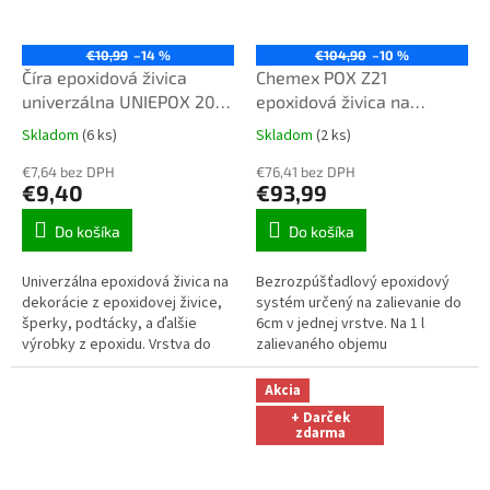
€10,99
–14 %
€104,90
–10 %
Číra epoxidová živica
Chemex POX Z21
univerzálna UNIEPOX 20-
epoxidová živica na
24-650 UV+ 0,4kg
zalievanie číra 6,45kg TOP
Skladom
(6 ks)
Skladom
(2 ks)
Priemerné
Priemerné
kvalita
hodnotenie
hodnotenie
€7,64 bez DPH
€76,41 bez DPH
produktu
produktu
€9,40
€93,99
je
je
3,1
4,1
Do košíka
Do košíka
z
z
5
5
Univerzálna epoxidová živica na
Bezrozpúšťadlový epoxidový
hviezdičiek.
hviezdičiek.
dekorácie z epoxidovej živice,
systém určený na zalievanie do
šperky, podtácky, a ďalšie
6cm v jednej vrstve. Na 1 l
výrobky z epoxidu. Vrstva do
zalievaného objemu
výšky 20mm.
potrebujete 1,06 kg zmesi / z 1
kg zmesi zalejete 0,94 l objemu.
Akcia
Na...
+ Darček
zdarma