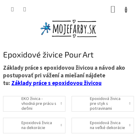
Prejsť
NÁKUP
na
obsah
KOŠÍK
Epoxidové živice Pour Art
Základy práce s epoxidovou živicou a návod ako
postupovať pri vážení a miešaní nájdete
tu:
Základy práce s epoxidovou živicou
EKO živica -
Epoxidová živica
vhodná pre prácu s
pre styk s
deťmi
potravinami
Epoxidová živica
Epoxidová živica
na dekorácie
na veľké dekorácie