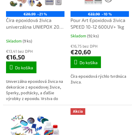
p
o
r
v
o
€20,99
–21 %
€22,90
–10 %
d
Číra epoxidová živica
Pour Art Epoxidová živica
u
univerzálna UNIEPOX 20-
SPEED 10-12 600UV+ 1kg
k
24-650 UV+ 1kg
Skladom
(92 ks)
Priemerné
t
Skladom
(9 ks)
hodnotenie
o
€16,75 bez DPH
produktu
€20,60
€13,41 bez DPH
v
je
€16,50
3,1
Do košíka
z
Do košíka
5
Číra epoxidová rýchlo tvrdnúca
hviezdičiek.
Univerzálna epoxidová živica na
živica.
dekorácie z epoxidovej živice,
šperky, podtácky, a ďalšie
výrobky z epoxidu. Vrstva do
výšky 20mm.
Akcia