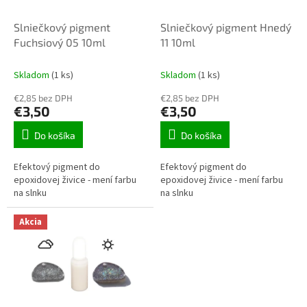
v
o
d
Slniečkový pigment
Slniečkový pigment Hnedý
u
Fuchsiový 05 10ml
11 10ml
k
t
Skladom
(1 ks)
Skladom
(1 ks)
o
€2,85 bez DPH
€2,85 bez DPH
v
€3,50
€3,50
Do košíka
Do košíka
Efektový pigment do
Efektový pigment do
epoxidovej živice - mení farbu
epoxidovej živice - mení farbu
na slnku
na slnku
Akcia