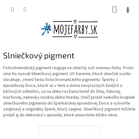
Prejsť
NÁKUP
na
obsah
KOŠÍK
Slniečkový pigment
Fotochromatický pigment reaguje na slnečný svit zmenou farby. Preto
sme ho nazvali Slniečkový pigment. UV žiarenie, ktoré slnečné svetlo
obsahuje, zmení farbu fotochromatického pigmentu. Šperky z
epoxidovej živice, ktoré sú v tieni a doma nevýrazných šedých a
béžových odtieňov, sa na slnku rozžiaria hneď do žltej, fialovej,
machovej, nebesky modrej alebo hnedej. Stačí pridať niekoľko kvapiek
slniečkového pigmentu do šperkárskej epoxidovej živice a vytvoríte
zaujímavý a originálny šperk, ktorý zaujme. Slniečkový pigment môžete
pridať aj do dekorácií z epoxidu, ktoré umiestnite blízko okna.