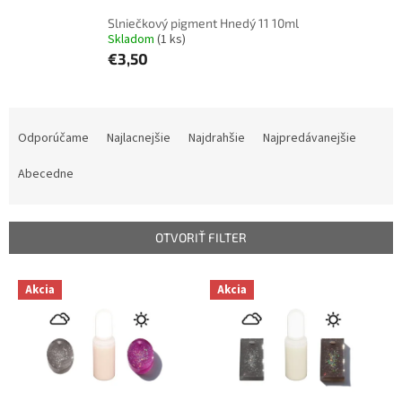
Slniečkový pigment Hnedý 11 10ml
Skladom
(1 ks)
€3,50
R
a
Odporúčame
Najlacnejšie
Najdrahšie
Najpredávanejšie
d
e
Abecedne
n
i
e
OTVORIŤ FILTER
p
r
V
Akcia
Akcia
o
ý
d
p
u
i
k
s
t
p
o
r