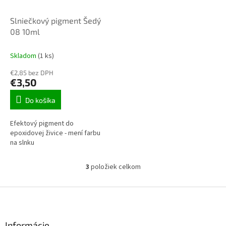
Slniečkový pigment Šedý
08 10ml
Skladom
(1 ks)
€2,85 bez DPH
€3,50
Do košíka
Efektový pigment do
epoxidovej živice - mení farbu
na slnku
3
položiek celkom
O
v
l
Z
á
á
d
p
a
ä
Informácie