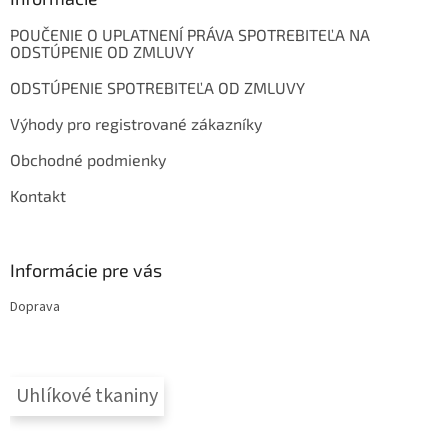
c
t
i
POUČENIE O UPLATNENÍ PRÁVA SPOTREBITEĽA NA
i
e
ODSTÚPENIE OD ZMLUVY
p
e
r
ODSTÚPENIE SPOTREBITEĽA OD ZMLUVY
v
k
Výhody pro registrované zákazníky
y
v
Obchodné podmienky
ý
p
Kontakt
i
s
u
Informácie pre vás
Doprava
Uhlíkové tkaniny