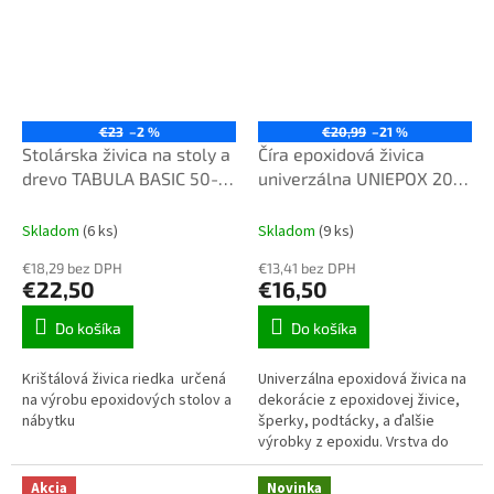
€23
–2 %
€20,99
–21 %
Stolárska živica na stoly a
Číra epoxidová živica
drevo TABULA BASIC 50-
univerzálna UNIEPOX 20-
72-600 tenká UV+1kg
24-650 UV+ 1kg
Skladom
(6 ks)
Skladom
(9 ks)
€18,29 bez DPH
€13,41 bez DPH
€22,50
€16,50
Do košíka
Do košíka
Krištálová živica riedka určená
Univerzálna epoxidová živica na
na výrobu epoxidových stolov a
dekorácie z epoxidovej živice,
nábytku
šperky, podtácky, a ďalšie
výrobky z epoxidu. Vrstva do
výšky 20mm.
Akcia
Novinka