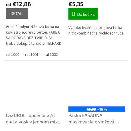
€12,86
€5,35
od
DETAIL
Do košíka
Vrchná polyuretánová farba na
Vysoko kvalitna sprejova farba
kov,stroje,drevo.betón. FARBA
nitrokombinačná rychloschnuca.
SA DODÁVA BEZ TVRDIDLA!!!
treba dokúpiť tvrdidlo TELHARD
PUR FARBA je miešaná na
požiadavku zákazníka a nedá
ral 1000
ral 1001
ral 1002
ral 1003
ral 1004
ral 1005
ral 1
sa...
€5,99
–16 %
LAZUROL Topdecor 2,5l
Páska FASÁDNA
olej a vosk v jednom mix
maskovacia oranžová
podla odtienov
48mm x 50m BASIC