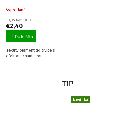
10ml
Vypredané
€1,95 bez DPH
€2,40
Do košíka
Tekutý pigment do živice s
efektom chameleon
TIP
Novinka