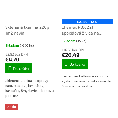
€23,50
–12 %
Sklenená tkanina 220g
Chemex POX Z21
1m2 navin
epoxidová živica na
zalievanie číra 1,29 kg TOP
Skladom
(35 ks)
Priemerné
kvalita
Skladom
(>100 ks)
hodnotenie
€16,66 bez DPH
produktu
€20,49
€3,82 bez DPH
je
€4,70
3,3
Do košíka
z
Do košíka
5
Bezrozpúšťadlový epoxidový
hviezdičiek.
Sklenená tkanina na opravy
systém určený na zalievanie do
napr. plastov , laminátov,
6cm v jednej vrstve.
karosérií, šmyklaviek , bobov a
pod. m2
Akcia