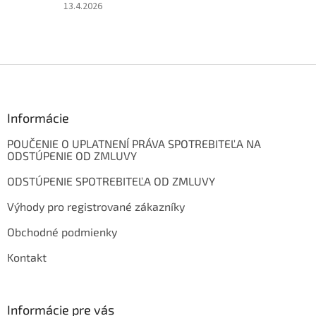
5
Hodnotenie
13.4.2026
hviezdičiek.
produktu
je
4
z
Z
5
á
hviezdičiek.
p
ä
Informácie
t
POUČENIE O UPLATNENÍ PRÁVA SPOTREBITEĽA NA
i
ODSTÚPENIE OD ZMLUVY
e
ODSTÚPENIE SPOTREBITEĽA OD ZMLUVY
Výhody pro registrované zákazníky
Obchodné podmienky
Kontakt
Informácie pre vás