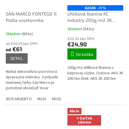
€27,99
–11 %
SAN MARCO FONTEGO 1l
Uhlíková tkanina KC
Podla vzorkovnika
Industry 200g/m2 3K
keper šírka 100 cm
Skladom
(54 ks)
Priemerné
Skladom
(60 ks)
hodnotenie
€20,24 bez DPH
produktu
€24,90
od €49,59 bez DPH
je
€61
od
3,2
Do košíka
z
DETAIL
5
200g/m2 uhlíková tkanina v
hviezdičiek.
Matná dekoratívna povrchová
keprovej väzbe. Osnova: AKS 3K
úprava pre interiéry. V prípade
200 tex Útek: AKS 3K 200 tex
miešanej farby San Marco je
potrebné uhrádzať tovar
vopred BANKOVÝM PREVODOM!!
Miešaná farba sa nedá vrátiť!!
0070 ARGENTO
M101
M102
M103
M104
M105
M106
M
Akcia
+ Darček
zdarma