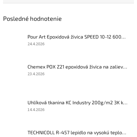
Posledné hodnotenie
Pour Art Epoxidová živica SPEED 10-12 600UV+ 1kg
Hodnotenie
24.4.2026
produktu
je
2
Chemex POX Z21 epoxidová živica na zalievanie číra 12,9 kg TOP kvalita
z
5
Hodnotenie
23.4.2026
hviezdičiek.
produktu
je
4
z
Uhlíková tkanina KC Industry 200g/m2 3K keper šírka 100 cm
5
hviezdičiek.
Hodnotenie
14.4.2026
produktu
je
2
TECHNICOLL R-457 lepidlo na vysokú teplotu 1200°C 70 ml
z