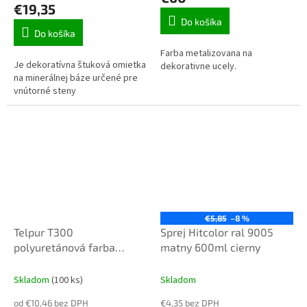
je
€19,35
3,1
Do košíka
z
Do košíka
5
Farba metalizovana na
hviezdičiek.
Je dekoratívna štuková omietka
dekorativne ucely.
na minerálnej báze určené pre
vnútorné steny
€5,85
–8 %
Telpur T300
Sprej Hitcolor ral 9005
polyuretánová farba
matny 600ml cierny
lesklá 1kg mix podla
vzorkovníka ral pozri
Skladom
(100 ks)
Skladom
od €10,46 bez DPH
€4,35 bez DPH