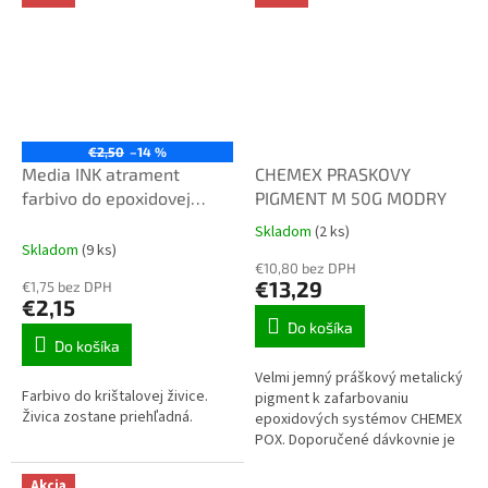
€2,50
–14 %
Media INK atrament
CHEMEX PRASKOVY
farbivo do epoxidovej
PIGMENT M 50G MODRY
živice 20ml čierna 21048
Skladom
(2 ks)
Priemerné
Skladom
(9 ks)
hodnotenie
€10,80 bez DPH
produktu
€13,29
€1,75 bez DPH
je
€2,15
5,0
Do košíka
z
Do košíka
5
Velmi jemný práškový metalický
hviezdičiek.
Farbivo do krištalovej živice.
pigment k zafarbovaniu
Živica zostane priehľadná.
epoxidových systémov CHEMEX
POX. Doporučené dávkovnie je
1-15 hm. % ku zložke A
(pryskyrice).
Akcia