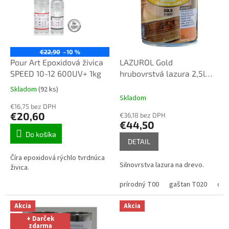
s
h
o
p
€22,90
–10 %
Pour Art Epoxidová živica
LAZUROL Gold
e
SPEED 10-12 600UV+ 1kg
hrubovrstvá lazura 2,5l
m
podla vzorkovníka
Skladom
(92 ks)
Priemerné
o
Skladom
hodnotenie
€16,75 bez DPH
j
produktu
€20,60
€36,18 bez DPH
je
e
€44,50
3,1
Do košíka
f
z
DETAIL
5
a
Číra epoxidová rýchlo tvrdnúca
hviezdičiek.
r
Silnovrstva lazura na drevo.
živica.
b
prírodný T00
gaštan T020
ore
y
Akcia
Akcia
.
+ Darček
s
zdarma