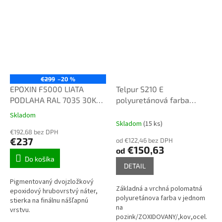
PUR
€299
–20 %
EPOXIN F5000 LIATA
Telpur S210 E
PODLAHA RAL 7035 30KG
polyuretánová farba
svetlo seda
jednošichtová 10kg
Skladom
Priemerné
polomat RAL vzorkovnik
Skladom
(15 ks)
hodnotenie
€192,68 bez DPH
produktu
€237
od €122,46 bez DPH
je
€150,63
od
3,2
Do košíka
z
DETAIL
5
Pigmentovaný dvojzložkový
hviezdičiek.
Základná a vrchná polomatná
epoxidový hrubovrstvý náter,
polyuretánova farba v jednom
stierka na finálnu nášľapnú
na
vrstvu.
pozink/ZOXIDOVANY/,kov,ocel.