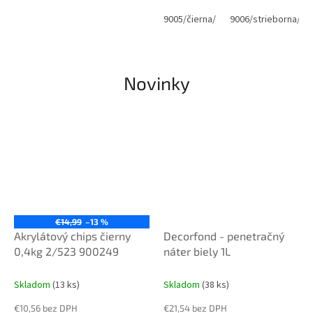
FARBA SA DODÁVA BEZ
TVRDIDLA!!! treba dokúpiť
9005/čierna/
9006/strieborna/
tvrdidlo TELHARD PUR FARBA je
miešaná na...
Novinky
€14,99
–13 %
Akrylátový chips čierny
Decorfond - penetračný
0,4kg 2/523 900249
náter biely 1L
Skladom
(13 ks)
Skladom
(38 ks)
€10,56 bez DPH
€21,54 bez DPH