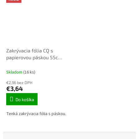
Zakrývacia fólia CQ s
papierovou páskou 55cm x
33m
Skladom
(16 ks)
€2,96 bez DPH
€3,64
Do košíka
Tenká zakrývacia fólia s páskou.