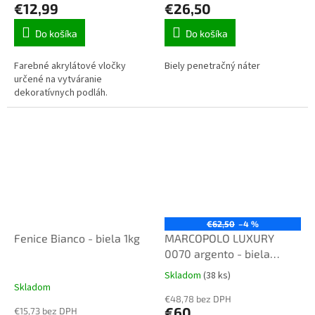
€12,99
€26,50
Do košíka
Do košíka
Farebné akrylátové vločky
Biely penetračný náter
určené na vytváranie
dekoratívnych podláh.
€62,50
–4 %
Fenice Bianco - biela 1kg
MARCOPOLO LUXURY
0070 argento - biela
strieborná 1L
Skladom
(38 ks)
Priemerné
Skladom
hodnotenie
€48,78 bez DPH
produktu
€60
€15,73 bez DPH