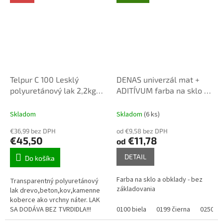
Telpur C 100 Lesklý
DENAS univerzál mat +
polyuretánový lak 2,2kg
ADITÍVUM farba na sklo a
kamenne koberce
obklady 0,7kg
Skladom
Skladom
(6 ks)
€36,99 bez DPH
od €9,58 bez DPH
€45,50
€11,78
od
DETAIL
Do košíka
Farba na sklo a obklady - bez
Transparentný polyuretánový
základovania
lak drevo,beton,kov,kamenne
koberce ako vrchny náter. LAK
SA DODÁVA BEZ TVRDIDLA!!!
0100 biela
0199 čierna
0250 pa
treba dokúpiť tvrdidlo TELHARD