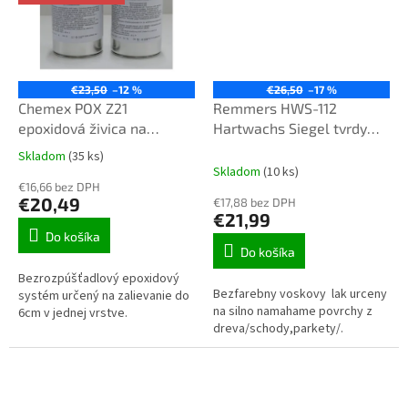
k
€23,50
–12 %
€26,50
–17 %
Chemex POX Z21
Remmers HWS-112
epoxidová živica na
Hartwachs Siegel tvrdy
zalievanie číra 1,29 kg TOP
voskovy lak interier 1L
Skladom
(35 ks)
Priemerné
kvalita
bezfarebný
Skladom
(10 ks)
hodnotenie
€16,66 bez DPH
produktu
€20,49
€17,88 bez DPH
je
€21,99
3,3
Do košíka
z
Do košíka
5
Bezrozpúšťadlový epoxidový
hviezdičiek.
Bezfarebny voskovy lak urceny
systém určený na zalievanie do
na silno namahame povrchy z
6cm v jednej vrstve.
dreva/schody,parkety/.