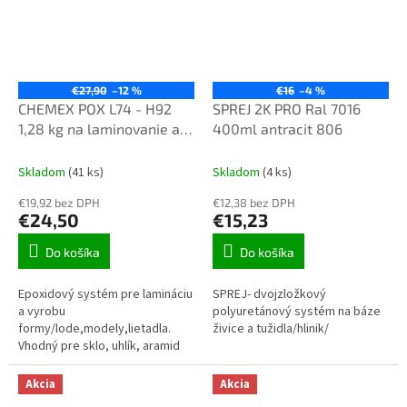
€27,90
–12 %
€16
–4 %
CHEMEX POX L74 - H92
SPREJ 2K PRO Ral 7016
1,28 kg na laminovanie a
400ml antracit 806
vyrobu/lode,sklo.uhlík/.
Skladom
(41 ks)
Skladom
(4 ks)
€19,92 bez DPH
€12,38 bez DPH
€24,50
€15,23
Do košíka
Do košíka
Epoxidový systém pre lamináciu
SPREJ- dvojzložkový
a vyrobu
polyuretánový systém na báze
formy/lode,modely,lietadla.
živice a tužidla/hlinik/
Vhodný pre sklo, uhlík, aramid
atď./pomalé schnutie/.
Akcia
Akcia