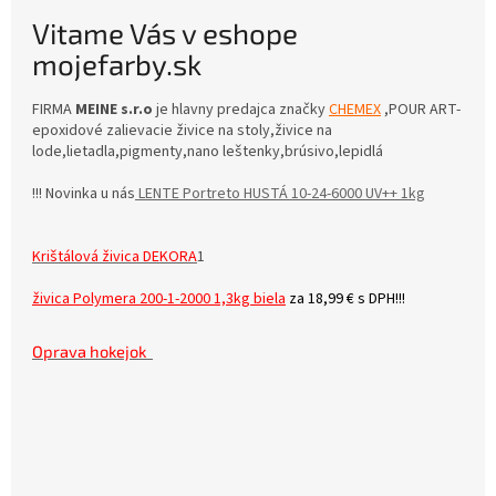
Vitame Vás v eshope
mojefarby.sk
FIRMA
MEINE s.r.o
je hlavny predajca značky
CHEMEX
,POUR ART-
epoxidové zalievacie živice na stoly,živice na
lode,lietadla,pigmenty,nano leštenky,brúsivo,lepidlá
!!! Novinka u nás
LENTE Portreto HUSTÁ 10-24-6000 UV++ 1kg
Krištálová živica DEKORA
1
živica Polymera 200-1-2000 1,3kg biela
za
18,99
€ s DPH!!!
Oprava hokejok