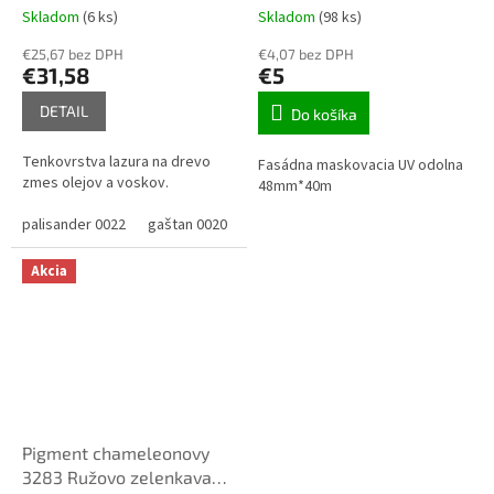
837950
Skladom
(6 ks)
Skladom
(98 ks)
€25,67 bez DPH
€4,07 bez DPH
€31,58
€5
DETAIL
Do košíka
Tenkovrstva lazura na drevo
Fasádna maskovacia UV odolna
zmes olejov a voskov.
48mm*40m
palisander 0022
gaštan 0020
pínia 0060
mahagón 0080
orech
Akcia
Pigment chameleonovy
3283 Ružovo zelenkava