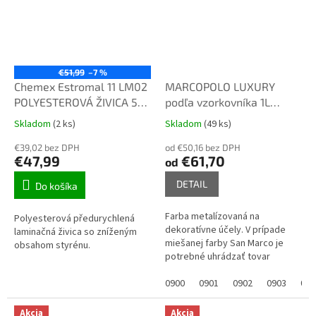
€51,99
–7 %
Chemex Estromal 11 LM02
MARCOPOLO LUXURY
POLYESTEROVÁ ŽIVICA 5
podľa vzorkovníka 1L
KG + Iniciator 100 GR.
"starý"
Skladom
(2 ks)
Skladom
(49 ks)
Priemerné
Priemerné
hodnotenie
hodnotenie
€39,02 bez DPH
od €50,16 bez DPH
produktu
produktu
€47,99
€61,70
od
je
je
5,0
3,1
DETAIL
Do košíka
z
z
5
5
Farba metalízovaná na
Polyesterová předurychlená
hviezdičiek.
hviezdičiek.
dekoratívne účely. V prípade
laminačná živica so zníženým
miešanej farby San Marco je
obsahom styrénu.
potrebné uhrádzať tovar
vopred BANKOVÝM PREVODOM!!
Miešaná farba sa nedá vrátiť!!
0900
0901
0902
0903
090
Akcia
Akcia