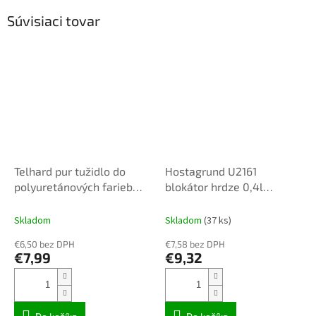
Súvisiaci tovar
Telhard pur tužidlo do
Hostagrund U2161
polyuretánových farieb
blokátor hrdze 0,4l
telpur 0,2kg/pragopur/
polyuretan
Skladom
Skladom
(37 ks)
€6,50 bez DPH
€7,58 bez DPH
€7,99
€9,32