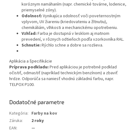
koróznym namáhaním (napr. chemické továrne, lodenice,
priemyselné zóny).
Odolnosť:
Vynikajúca odolnosť voči poveternostným
vplyvom, UV žiareniu (kriedovateniu a žltnutiu),
chemikáliám, vlhkosti a mechanickému opotrebeniu.
Vzhľad:
Farba je dostupná v lesklom aj matnom
prevedení, v rôznych odtieňoch podľa vzorkovníka RAL.
Schnutie:
Rýchlo schne a dobre sa rozlieva.
Aplikácia a špecifikácie
Príprava podkladu:
Pred aplikáciou je potrebné podklad
očistiť, odmastiť (napríklad technickým benzínom) a zbaviť
hrdze. Odporúča sa naniesť vhodnú základnú farbu, napr.
TELPOX P100.
Dodatočné parametre
Kategória
:
Farby na kov
Záruka
:
2 roky
EAN
:
—