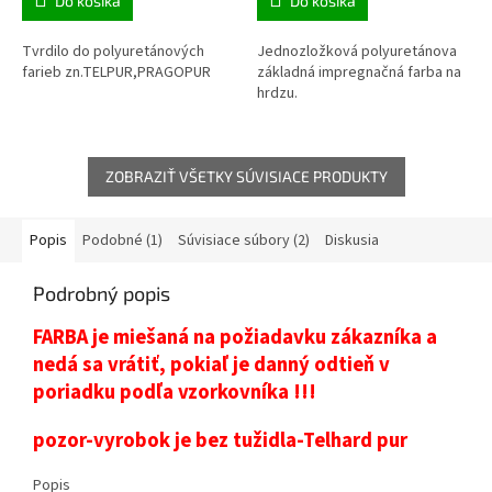
Do košíka
Do košíka
Tvrdilo do polyuretánových
Jednozložková polyuretánova
farieb zn.TELPUR,PRAGOPUR
základná impregnačná farba na
hrdzu.
ZOBRAZIŤ VŠETKY SÚVISIACE PRODUKTY
Popis
Podobné (1)
Súvisiace súbory (2)
Diskusia
Podrobný popis
FARBA je miešaná na požiadavku zákazníka a
nedá sa vrátiť, pokiaľ je danný odtieň v
poriadku podľa vzorkovníka !!!
pozor-vyrobok je bez tužidla-Telhard pur
Popis