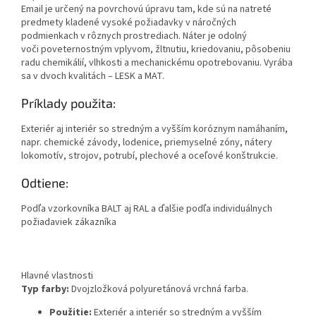
Email je určený na povrchovú úpravu tam, kde sú na natreté
predmety kladené vysoké požiadavky v náročných
podmienkach v rôznych prostrediach. Náter je odolný
voči poveternostným vplyvom, žltnutiu, kriedovaniu, pôsobeniu
radu chemikálií, vlhkosti a mechanickému opotrebovaniu. Vyrába
sa v dvoch kvalitách – LESK a MAT.
Príklady použita:
Exteriér aj interiér so stredným a vyšším koróznym namáhaním,
napr. chemické závody, lodenice, priemyselné zóny, nátery
lokomotív, strojov, potrubí, plechové a oceľové konštrukcie.
Odtiene:
Podľa vzorkovníka BALT aj RAL a ďalšie podľa individuálnych
požiadaviek zákazníka
Hlavné vlastnosti
Typ farby:
Dvojzložková polyuretánová vrchná farba.
Použitie:
Exteriér a interiér so stredným a vyšším