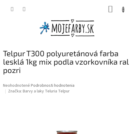
Prejsť
NÁKUP
na
obsah
KOŠÍK
Telpur T300 polyuretánová farba
lesklá 1kg mix podla vzorkovníka ral
pozri
Priemerné
Neohodnotené
Podrobnosti hodnotenia
hodnotenie
Značka:
Barvy a laky Teluria Telpur
produktu
je
0,0
z
5
hviezdičiek.