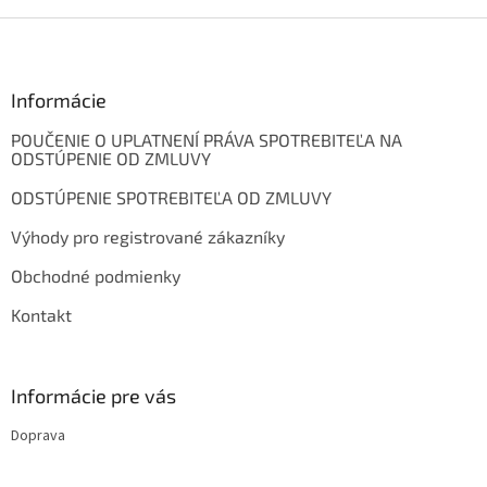
Z
á
p
ä
Informácie
t
POUČENIE O UPLATNENÍ PRÁVA SPOTREBITEĽA NA
i
ODSTÚPENIE OD ZMLUVY
e
ODSTÚPENIE SPOTREBITEĽA OD ZMLUVY
Výhody pro registrované zákazníky
Obchodné podmienky
Kontakt
Informácie pre vás
Doprava