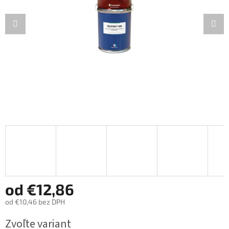
od
€12,86
od
€10,46
bez DPH
Jednotková
Zvoľte variant
cena: