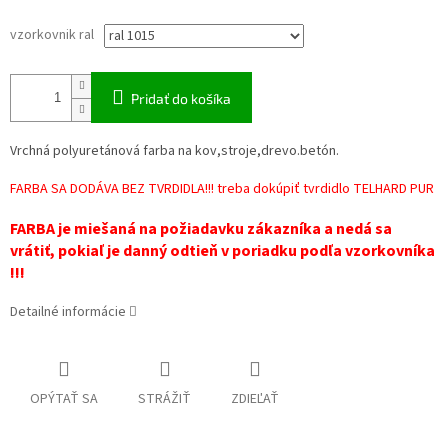
vzorkovnik ral
Pridať do košíka
Vrchná polyuretánová farba na kov,stroje,drevo.betón.
FARBA SA DODÁVA BEZ TVRDIDLA!!! treba dokúpiť tvrdidlo TELHARD PUR
FARBA je miešaná na požiadavku zákazníka a nedá sa
vrátiť, pokiaľ je danný odtieň v poriadku podľa vzorkovníka
!!!
Detailné informácie
OPÝTAŤ SA
STRÁŽIŤ
ZDIEĽAŤ