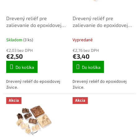
o
r
v
o
d
Drevený reliéf pre
Drevený reliéf pre
u
zalievanie do epoxidovej
zalievanie do epoxidovej
k
živice B18-11
živice REL-015
t
34x14x21mm 1ks
Skladom
(3 ks)
Vypredané
o
€2,03 bez DPH
€2,76 bez DPH
v
€2,50
€3,40
Do košíka
Do košíka
Drevený reliéf do epoxidovej
Drevený reliéf do epoxidovej
živice.
živice.
Akcia
Akcia