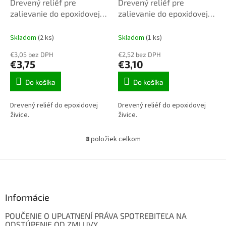
Drevený reliéf pre
Drevený reliéf pre
zalievanie do epoxidovej
zalievanie do epoxidovej
živice X0439
živice X0441 50x40x10mm
45x30x10mm 1ks
1ks
Skladom
(2 ks)
Skladom
(1 ks)
€3,05 bez DPH
€2,52 bez DPH
€3,75
€3,10
Do košíka
Do košíka
Drevený reliéf do epoxidovej
Drevený reliéf do epoxidovej
živice.
živice.
8
položiek celkom
O
v
l
Z
á
á
d
p
a
ä
Informácie
c
t
i
POUČENIE O UPLATNENÍ PRÁVA SPOTREBITEĽA NA
i
e
ODSTÚPENIE OD ZMLUVY