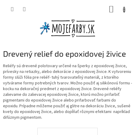
Prejsť
NÁKUP
na
obsah
KOŠÍK
Drevený relief do epoxidovej živice
Reliéfy sú drevené polotovary určené na šperky z epoxidovej živice,
prívesky na retiazky, alebo dekorácie z epoxidovej živice. K vytvoreniu
formy slúži fólia pre reliéf- tuhý tvarovateľný materiál, z ktorého
vytvárame formy potrebných tvarov. Možno použiť aj silikónovú formu -
kocku na dekoračný predmet z epoxidovej živice. Drevené reliéfy
zalievame do zalievacej epoxidovej živice, ktorú možno prifarbiť
pigmentami do epoxidovej živice alebo prifarbovať farbami do
epoxidu. Prípadne môžeme použiť aj glitre na dekoráciu živice, sušené
kvety do epoxidovej živice, alebo dopĺňať rôznymi efektami napríklad
difúznym pigmentom.