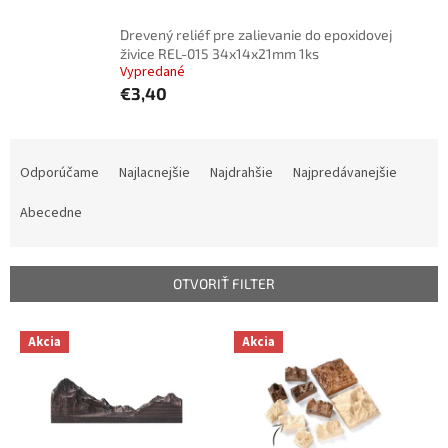
Drevený reliéf pre zalievanie do epoxidovej
živice REL-015 34x14x21mm 1ks
Vypredané
€3,40
R
a
Odporúčame
Najlacnejšie
Najdrahšie
Najpredávanejšie
d
e
Abecedne
n
i
e
OTVORIŤ FILTER
p
r
V
Akcia
Akcia
o
ý
d
p
u
i
k
s
t
p