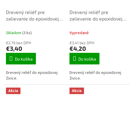
Drevený reliéf pre
Drevený reliéf pre
zalievanie do epoxidovej
zalievanie do epoxidovej
živice REL-019
živice REL-020
20x20x21mm 1ks
50x20x21mm 1ks
Skladom
(3 ks)
Vypredané
€2,76 bez DPH
€3,41 bez DPH
€3,40
€4,20
Do košíka
Do košíka
Drevený reliéf do epoxidovej
Drevený reliéf do epoxidovej
živice.
živice.
Akcia
Akcia