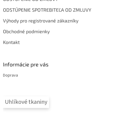
p
e
r
ODSTÚPENIE SPOTREBITEĽA OD ZMLUVY
v
k
Výhody pro registrované zákazníky
y
v
Obchodné podmienky
ý
p
Kontakt
i
s
u
Informácie pre vás
Doprava
Uhlíkové tkaniny