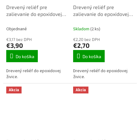
Drevený reliéf pre
Drevený reliéf pre
zalievanie do epoxidovej
zalievanie do epoxidovej
živice REL-06
živice X0430 40x15x15mm
1ks
Objednané
Skladom
(2 ks)
€3,17 bez DPH
€2,20 bez DPH
€3,90
€2,70
Do košíka
Do košíka
Drevený reliéf do epoxidovej
Drevený reliéf do epoxidovej
živice.
živice.
Akcia
Akcia