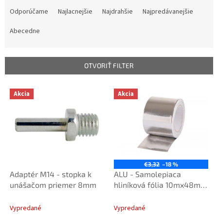
R
a
Odporúčame
Najlacnejšie
Najdrahšie
Najpredávanejšie
d
e
Abecedne
n
i
e
OTVORIŤ FILTER
p
r
V
Akcia
Akcia
o
ý
d
p
u
i
k
s
t
p
o
r
v
o
€3,32
–18 %
d
Adaptér M14 - stopka k
ALU - Samolepiaca
u
unášačom priemer 8mm
hliníková fólia 10mx48mm
k
38963
t
Vypredané
Vypredané
o