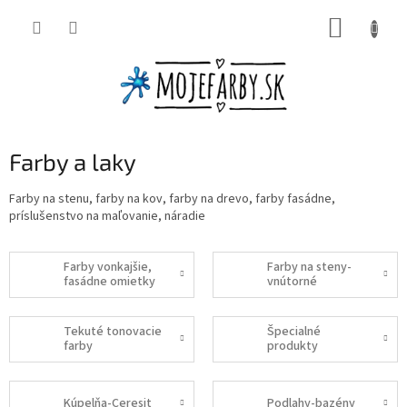
Prejsť
NÁKUP
na
obsah
KOŠÍK
Farby a laky
Farby na stenu, farby na kov, farby na drevo, farby fasádne,
príslušenstvo na maľovanie, náradie
Farby vonkajšie,
Farby na steny-
fasádne omietky
vnútorné
Tekuté tonovacie
Špecialné
farby
produkty
Kúpelňa-Ceresit
Podlahy-bazény