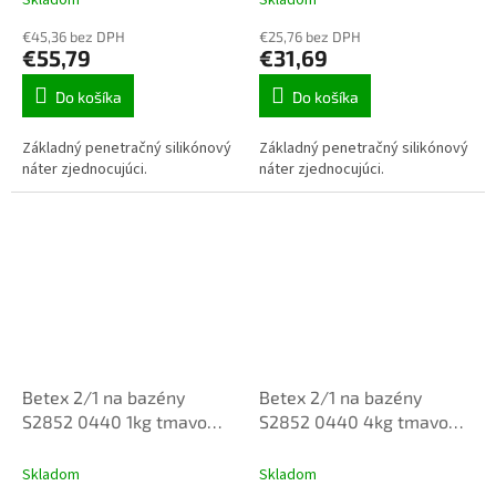
€45,36 bez DPH
€25,76 bez DPH
€55,79
€31,69
Do košíka
Do košíka
Základný penetračný silikónový
Základný penetračný silikónový
náter zjednocujúci.
náter zjednocujúci.
Betex 2/1 na bazény
Betex 2/1 na bazény
S2852 0440 1kg tmavo
S2852 0440 4kg tmavo
modra
modra
Skladom
Skladom