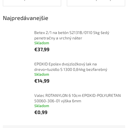
Najpredávanejšie
Betex 2/1 na betón S2131B/0110 5kg šedý
penetračny a vrchný náter
Skladom
€37,99
EPOXID Epolex dvojzložkový lak na
drevo+tuzidlo S 1300 0,84kg bezfarebný
Skladom
€14,99
Valec ROTANYLON 6 10cm EPOXID-POLYURETAN
50060-306-01 výška 6mm
Skladom
€0,99