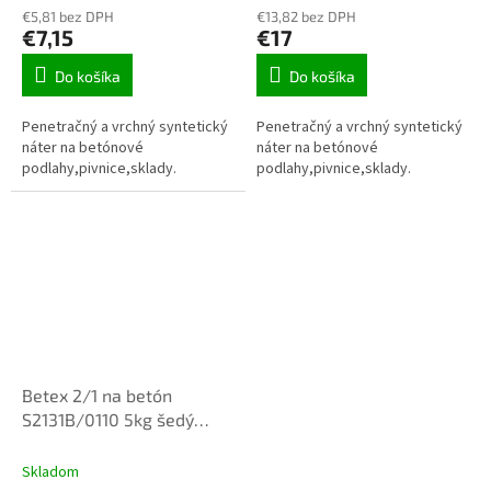
€5,81 bez DPH
€13,82 bez DPH
€7,15
€17
Do košíka
Do košíka
Penetračný a vrchný syntetický
Penetračný a vrchný syntetický
náter na betónové
náter na betónové
podlahy,pivnice,sklady.
podlahy,pivnice,sklady.
Betex 2/1 na betón
S2131B/0110 5kg šedý
penetračny a vrchný náter
Skladom