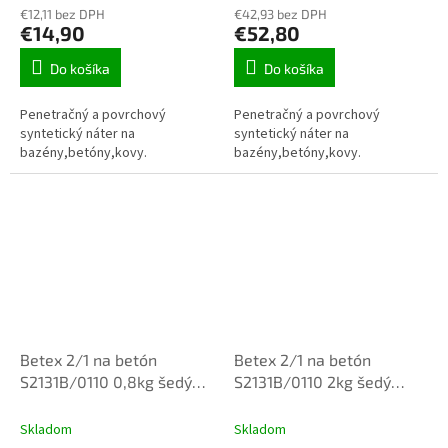
€12,11 bez DPH
€42,93 bez DPH
€14,90
€52,80
Do košíka
Do košíka
Penetračný a povrchový
Penetračný a povrchový
syntetický náter na
syntetický náter na
bazény,betóny,kovy.
bazény,betóny,kovy.
Betex 2/1 na betón
Betex 2/1 na betón
S2131B/0110 0,8kg šedý
S2131B/0110 2kg šedý
penetračny a vrchný náter
penetračny a vrchný náter
Skladom
Skladom