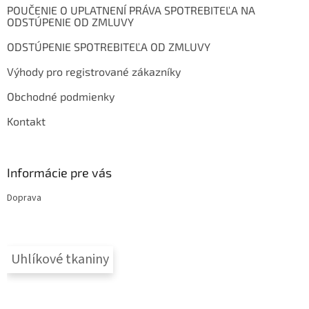
t
r
POUČENIE O UPLATNENÍ PRÁVA SPOTREBITEĽA NA
i
v
ODSTÚPENIE OD ZMLUVY
e
k
y
ODSTÚPENIE SPOTREBITEĽA OD ZMLUVY
v
ý
Výhody pro registrované zákazníky
p
i
Obchodné podmienky
s
Kontakt
u
Informácie pre vás
Doprava
Uhlíkové tkaniny