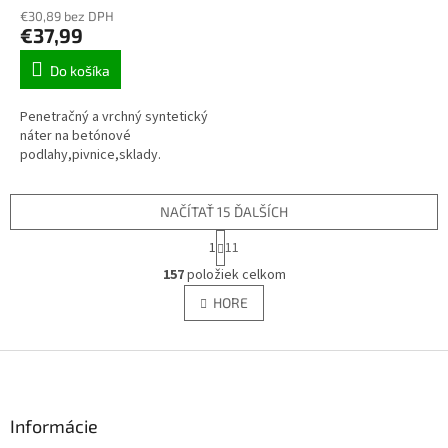
€30,89 bez DPH
€37,99
Do košíka
Penetračný a vrchný syntetický
náter na betónové
podlahy,pivnice,sklady.
NAČÍTAŤ 15 ĎALŠÍCH
S
1
11
t
O
r
157
položiek celkom
v
á
l
HORE
n
á
k
d
o
v
Z
a
a
c
á
n
i
p
i
e
ä
Informácie
e
p