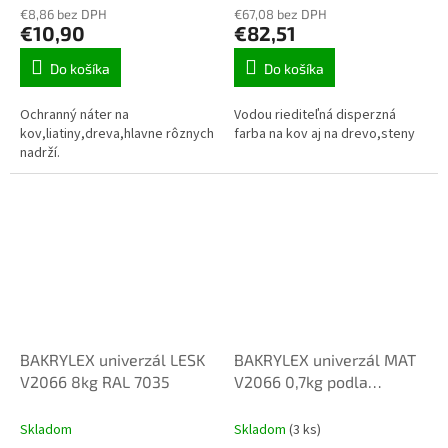
€8,86 bez DPH
€67,08 bez DPH
€10,90
€82,51
Do košíka
Do košíka
Ochranný náter na
Vodou riediteľná disperzná
kov,liatiny,dreva,hlavne rôznych
farba na kov aj na drevo,steny
nadrží.
BAKRYLEX univerzál LESK
BAKRYLEX univerzál MAT
V2066 8kg RAL 7035
V2066 0,7kg podla
vzorkovníka
Skladom
Skladom
(3 ks)