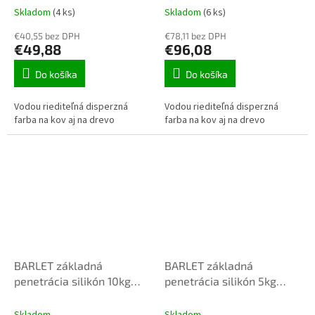
Skladom
(4 ks)
Skladom
(6 ks)
€40,55 bez DPH
€78,11 bez DPH
€49,88
€96,08
Do košíka
Do košíka
Vodou riediteľná disperzná
Vodou riediteľná disperzná
farba na kov aj na drevo
farba na kov aj na drevo
BARLET základná
BARLET základná
penetrácia silikón 10kg
penetrácia silikón 5kg
bezfarebna
bezfarebná
Skladom
Skladom