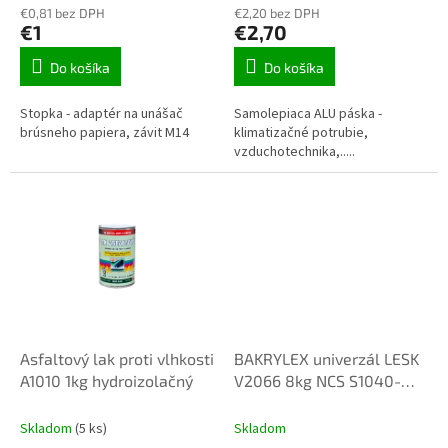
€0,81 bez DPH
€2,20 bez DPH
v
€1
€2,70
Do košíka
Do košíka
Stopka - adaptér na unášač
Samolepiaca ALU páska -
brúsneho papiera, závit M14
klimatizačné potrubie,
vzduchotechnika,.....
Asfaltový lak proti vlhkosti
BAKRYLEX univerzál LESK
A1010 1kg hydroizolačný
V2066 8kg NCS S1040-
G40Y
Skladom
(5 ks)
Skladom