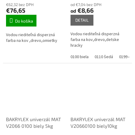
€62,32 bez DPH
od €7,04 bez DPH
€76,65
€8,66
od
DETAIL
Do košíka
Vodou riediteľná disperzná
Vodou riediteľná disperzná
farba na kov,drevo,detske
farba na kov ,drevo,omietky
hracky
0100 biela
0110 šedá
0199 čie
BAKRYLEX univerzál MAT
BAKRYLEX univerzál MAT
V2066 0100 biely 5kg
V20660100 biely10kg