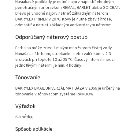
Nasiakavé podklady je nutné najprv napustiť vhodným
penetračným prípravkom REMAL, BARLET alebo SOICRAT.
Drevo je vhodné najprv natrieť základným náterom
BAKRYLEX PRIMER V 2070. Kovy je nutné zbaviť hrdze,
odmastiť a natrieť základným antikoróznym náterom.
Odporúčaný náterový postup
Farba sa môže zriediť malým množstvom čistej vody.
Nanáša sa štetcom, striekaním alebo valčekom v 2-3
vrstvách pri teplote 10 až 25 °C. Časový interval medzi
jednotlivými nátermi je min. 4 hodiny.
Tónovanie
BAKRYLEX EMAIL UNIVERZÁL MAT BÁZA V 2066 je určený na
tónovanie v tónovacom systéme RAINBOW.
Výťažok
2
6-8 m
/kg
Spôsob aplikácie