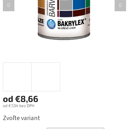
od
€8,66
od
€7,04
bez DPH
Jednotková
Zvoľte variant
cena: