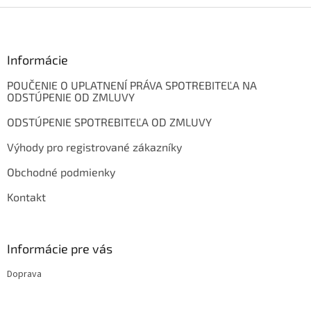
Z
á
p
ä
Informácie
t
POUČENIE O UPLATNENÍ PRÁVA SPOTREBITEĽA NA
i
ODSTÚPENIE OD ZMLUVY
e
ODSTÚPENIE SPOTREBITEĽA OD ZMLUVY
Výhody pro registrované zákazníky
Obchodné podmienky
Kontakt
Informácie pre vás
Doprava