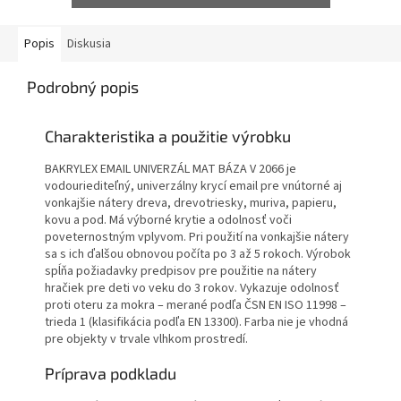
Popis
Diskusia
Podrobný popis
Charakteristika a použitie výrobku
BAKRYLEX EMAIL UNIVERZÁL MAT BÁZA V 2066 je
vodouriediteľný, univerzálny krycí email pre vnútorné aj
vonkajšie nátery dreva, drevotriesky, muriva, papieru,
kovu a pod. Má výborné krytie a odolnosť voči
poveternostným vplyvom. Pri použití na vonkajšie nátery
sa s ich ďalšou obnovou počíta po 3 až 5 rokoch. Výrobok
spĺňa požiadavky predpisov pre použitie na nátery
hračiek pre deti vo veku do 3 rokov. Vykazuje odolnosť
proti oteru za mokra – merané podľa ČSN EN ISO 11998 –
trieda 1 (klasifikácia podľa EN 13300). Farba nie je vhodná
pre objekty v trvale vlhkom prostredí.
Príprava podkladu