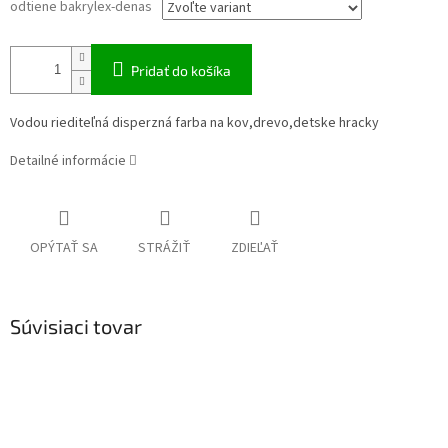
odtiene bakrylex-denas
Pridať do košíka
Vodou riediteľná disperzná farba na kov,drevo,detske hracky
Detailné informácie
OPÝTAŤ SA
STRÁŽIŤ
ZDIEĽAŤ
Súvisiaci tovar