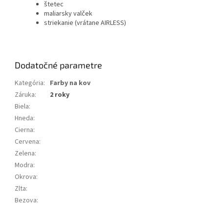
štetec
maliarsky valček
striekanie (vrátane AIRLESS)
Dodatočné parametre
Kategória
:
Farby na kov
Záruka
:
2 roky
Biela
:
Hneda
:
Cierna
:
Cervena
:
Zelena
:
Modra
:
Okrova
:
Zlta
:
Bezova
: