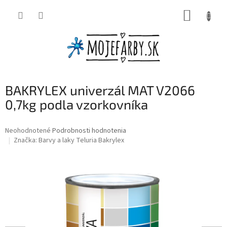
Prejsť
NÁKUP
na
obsah
KOŠÍK
BAKRYLEX univerzál MAT V2066
0,7kg podla vzorkovníka
Priemerné
Neohodnotené
Podrobnosti hodnotenia
hodnotenie
Značka:
Barvy a laky Teluria Bakrylex
produktu
je
0,0
z
5
hviezdičiek.