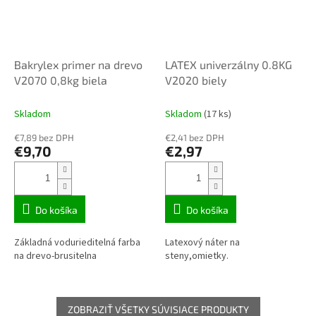
Bakrylex primer na drevo
LATEX univerzálny 0.8KG
V2070 0,8kg biela
V2020 biely
Skladom
Skladom
(17 ks)
€7,89 bez DPH
€2,41 bez DPH
€9,70
€2,97
Do košíka
Do košíka
Základná vodurieditelná farba
Latexový náter na
na drevo-brusitelna
steny,omietky.
ZOBRAZIŤ VŠETKY SÚVISIACE PRODUKTY