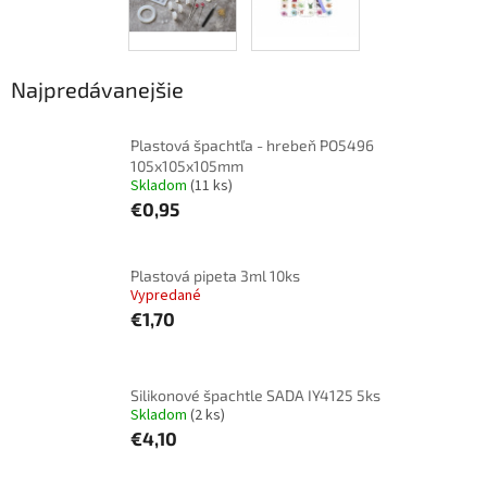
Najpredávanejšie
Plastová špachtľa - hrebeň PO5496
105x105x105mm
Skladom
(11 ks)
€0,95
Plastová pipeta 3ml 10ks
Vypredané
€1,70
Silikonové špachtle SADA IY4125 5ks
Skladom
(2 ks)
€4,10