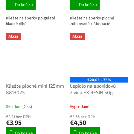
Do košíka
Do košíka
Kliešte na šperky polguľaté
Kliešte na šperky ploché
hladké dlhé
zúbkované + štiepacie
Akcia
Akcia
€20,05
–77 %
Kliešte ploché mini 125mm
Lepidlo na epoxidovú
8813025
živicu FX RESIN 50g
Skladom
(2 ks)
Vypredané
€3,21 bez DPH
€3,66 bez DPH
€3,95
€4,50
Do košíka
Do košíka