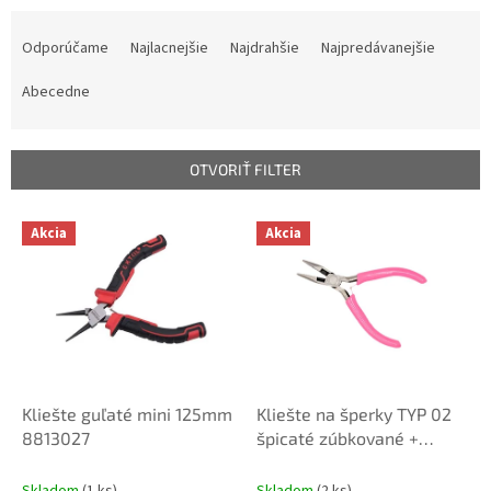
R
a
Odporúčame
Najlacnejšie
Najdrahšie
Najpredávanejšie
d
e
Abecedne
n
i
e
OTVORIŤ FILTER
p
r
V
Akcia
Akcia
o
ý
d
p
u
i
k
s
t
p
o
r
v
o
d
Kliešte guľaté mini 125mm
Kliešte na šperky TYP 02
u
8813027
špicaté zúbkované +
k
štiepacie
t