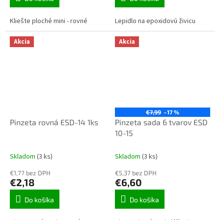
Kliešte ploché mini - rovné
Lepidlo na epoxidovú živicu
Akcia
Akcia
€7,99
–17 %
Pinzeta rovná ESD-14 1ks
Pinzeta sada 6 tvarov ESD
10-15
Skladom
(3 ks)
Skladom
(3 ks)
€1,77 bez DPH
€5,37 bez DPH
€2,18
€6,60
Do košíka
Do košíka