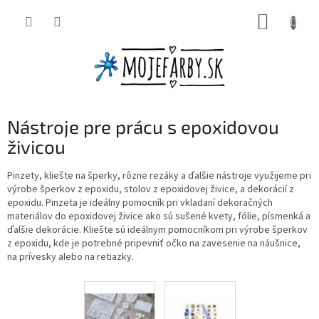
Prejsť
NÁKUP
na
obsah
KOŠÍK
Nástroje pre prácu s epoxidovou
živicou
Pinzety, kliešte na šperky, rôzne rezáky a ďalšie nástroje využijeme pri
výrobe šperkov z epoxidu, stolov z epoxidovej živice, a dekorácií z
epoxidu. Pinzeta je ideálny pomocník pri vkladaní dekoračných
materiálov do epoxidovej živice ako sú sušené kvety, fólie, písmenká a
ďalšie dekorácie. Kliešte sú ideálnym pomocníkom pri výrobe šperkov
z epoxidu, kde je potrebné pripevniť očko na zavesenie na náušnice,
na prívesky alebo na retiazky.