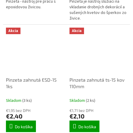
Pinzeta - nástroj pre prácu s
Pinzeta je nástroj slúžiaci na
epoxidovou živicou.
vkladanie drobných dekorácií a
sušených kvetov do šperkov zo
živice.
Akcia
Akcia
Pinzeta zahnutá ESD-15
Pinzeta zahnutá ts-15 kov
1ks
110mm
Skladom
(3 ks)
Skladom
(2 ks)
€1,95 bez DPH
€1,71 bez DPH
€2,40
€2,10
Do košíka
Do košíka