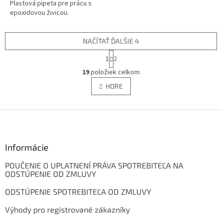
Plastová pipeta pre prácu s
epoxidovou živicou.
NAČÍTAŤ ĎALŠIE 4
S
1
2
t
O
r
19
položiek celkom
v
á
l
HORE
n
á
k
d
o
v
Z
a
a
c
á
n
i
p
i
e
ä
Informácie
e
p
t
r
POUČENIE O UPLATNENÍ PRÁVA SPOTREBITEĽA NA
i
v
ODSTÚPENIE OD ZMLUVY
e
k
y
ODSTÚPENIE SPOTREBITEĽA OD ZMLUVY
v
ý
Výhody pro registrované zákazníky
p