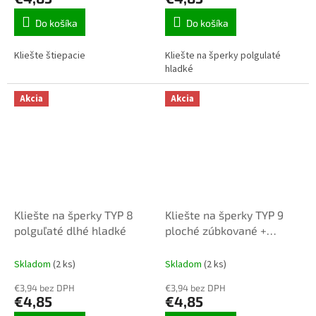
Do košíka
Do košíka
Kliešte štiepacie
Kliešte na šperky polgulaté
hladké
Akcia
Akcia
Kliešte na šperky TYP 8
Kliešte na šperky TYP 9
polguľaté dlhé hladké
ploché zúbkované +
štiepacie
Skladom
(2 ks)
Skladom
(2 ks)
€3,94 bez DPH
€3,94 bez DPH
€4,85
€4,85