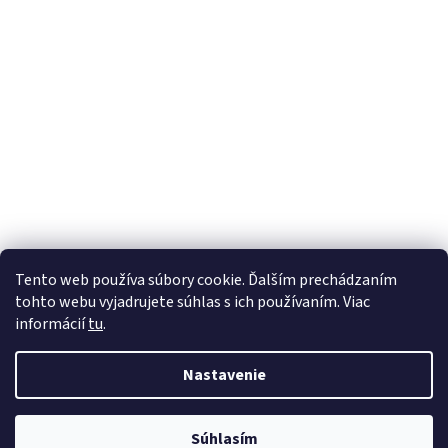
Tento web používa súbory cookie. Ďalším prechádzaním
tohto webu vyjadrujete súhlas s ich používaním. Viac
informácií
tu
.
Nastavenie
Vytvoril Shoptet
Súhlasím
Copyright 2026
mojefarby.sk
. Všetky práva vyhradené.