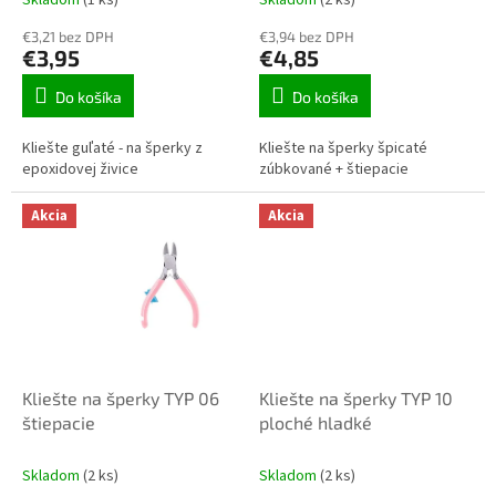
Skladom
(1 ks)
Skladom
(2 ks)
o
€3,21 bez DPH
€3,94 bez DPH
v
€3,95
€4,85
Do košíka
Do košíka
Kliešte guľaté - na šperky z
Kliešte na šperky špicaté
epoxidovej živice
zúbkované + štiepacie
Akcia
Akcia
Kliešte na šperky TYP 06
Kliešte na šperky TYP 10
štiepacie
ploché hladké
Skladom
(2 ks)
Skladom
(2 ks)