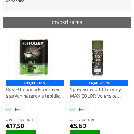
e
Abecedne
n
i
e
OTVORIŤ FILTER
p
r
V
o
ý
d
p
u
i
k
s
t
p
o
r
v
o
€19,99
–12 %
€6,60
–15 %
d
Rust-Oleum odstraňovač
Sprej army 6003 matný
u
starých náterov a lepidiel,
MAX COLOR Vojenske
k
0,75l number 1
auta-Khaki
Max Color
t
Army sprej 6003 Khaki
Skladom
Skladom
o
matný 400ml
€14,23 bez DPH
€4,55 bez DPH
v
€17,50
€5,60