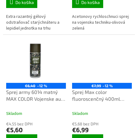
Do košíka
Do košíka
Extra razantný gélový
Acetonovy rychloschnuci sprej
odstraňovač starýchnáteru a
na vojensku techniku-olivová
lepidiel jednotka na trhu
zelená
€6,40
–12 %
€7,99
–12 %
Sprej army 6014 matný
Sprej Max color
MAX COLOR Vojenske auta
fluoroscenčný 400ml
Nato
červený svietiaci
Skladom
Skladom
€4,55 bez DPH
€5,68 bez DPH
€5,60
€6,99