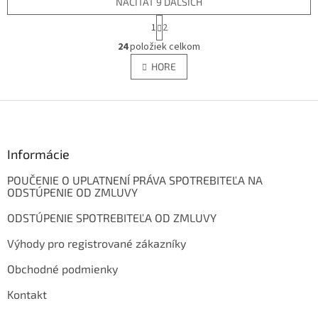
NAČÍTAŤ 9 ĎALŠÍCH
S
1
2
t
O
r
24
položiek celkom
v
á
l
HORE
n
á
k
d
o
v
Z
a
a
c
á
n
i
p
i
e
ä
Informácie
e
p
t
r
POUČENIE O UPLATNENÍ PRÁVA SPOTREBITEĽA NA
i
v
ODSTÚPENIE OD ZMLUVY
e
k
y
ODSTÚPENIE SPOTREBITEĽA OD ZMLUVY
v
ý
Výhody pro registrované zákazníky
p
i
Obchodné podmienky
s
Kontakt
u