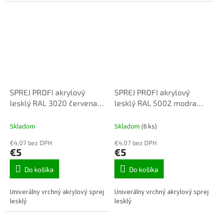
SPREJ PROFI akrylový
SPREJ PROFI akrylový
lesklý RAL 3020 červena
lesklý RAL 5002 modra
dopravná 400ml
ultramarin 400ml
Skladom
Skladom
(6 ks)
€4,07 bez DPH
€4,07 bez DPH
€5
€5
Do košíka
Do košíka
Univerálny vrchný akrylový sprej
Univerálny vrchný akrylový sprej
lesklý
lesklý