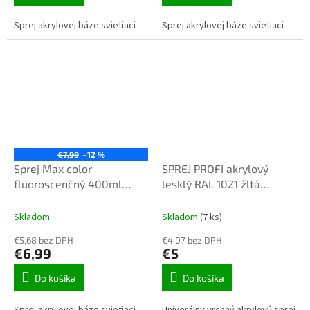
Sprej akrylovej báze svietiaci
Sprej akrylovej báze svietiaci
€7,99
–12 %
Sprej Max color
SPREJ PROFI akrylový
fluoroscenčný 400ml
lesklý RAL 1021 žltá
zelený svietiaci
horčicová 400 ML
Skladom
Skladom
(7 ks)
€5,68 bez DPH
€4,07 bez DPH
€6,99
€5
Do košíka
Do košíka
Sprej akrylovej báze svietiaci
Univerálny vrchný akrylový sprej