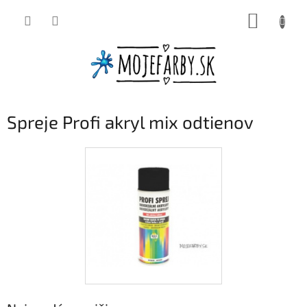
Prejsť
NÁKUP
na
obsah
KOŠÍK
Spreje Profi akryl mix odtienov