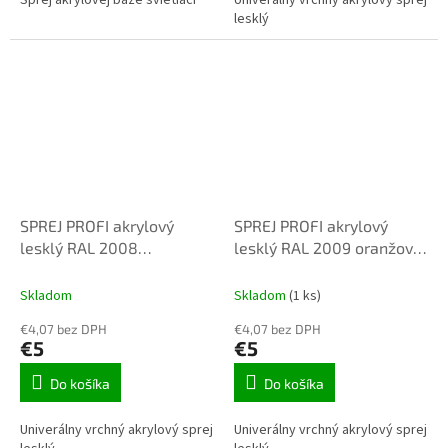
lesklý
SPREJ PROFI akrylový
SPREJ PROFI akrylový
lesklý RAL 2008
lesklý RAL 2009 oranžová
svetločervená
400ml
oranžová400 ML
Skladom
Skladom
(1 ks)
€4,07 bez DPH
€4,07 bez DPH
€5
€5
Do košíka
Do košíka
Univerálny vrchný akrylový sprej
Univerálny vrchný akrylový sprej