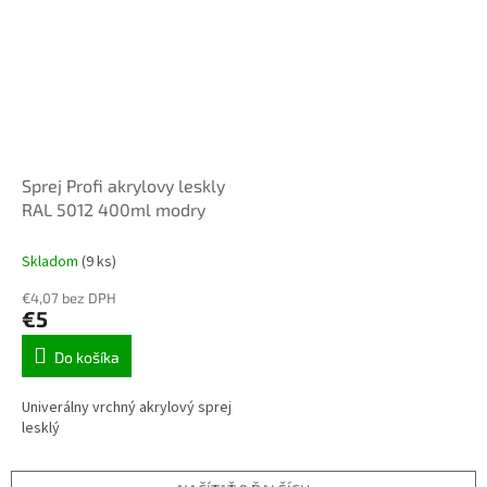
Sprej Profi akrylovy leskly
RAL 5012 400ml modry
Skladom
(9 ks)
€4,07 bez DPH
€5
Do košíka
Univerálny vrchný akrylový sprej
lesklý