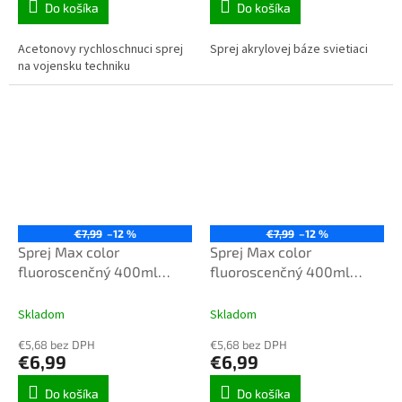
Do košíka
Do košíka
Acetonovy rychloschnuci sprej
Sprej akrylovej báze svietiaci
na vojensku techniku
€7,99
–12 %
€7,99
–12 %
Sprej Max color
Sprej Max color
fluoroscenčný 400ml
fluoroscenčný 400ml
oranžová svietiaci
rúžový svietiaci
Skladom
Skladom
€5,68 bez DPH
€5,68 bez DPH
€6,99
€6,99
Do košíka
Do košíka