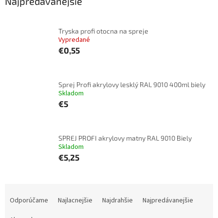
Najpredávanejšie
Tryska profi otocna na spreje
Vypredané
€0,55
Sprej Profi akrylovy lesklý RAL 9010 400ml biely
Skladom
€5
SPREJ PROFI akrylovy matny RAL 9010 Biely
Skladom
€5,25
R
a
Odporúčame
Najlacnejšie
Najdrahšie
Najpredávanejšie
d