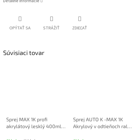
Detailné informácie
OPÝTAŤ SA
STRÁŽIŤ
ZDIEĽAŤ
Súvisiaci tovar
Sprej MAX 1K profi
Sprej AUTO K -MAX 1K
akrylátový lesklý 400ml
Akrylový v odtieňoch ral
podla vzorkovníka ral
8014 hnedá