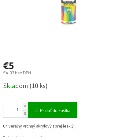
€5
€4,07 bez DPH
Jednotková
Skladom
(10 ks)
cena:
Pridať do košíka
Univerálny vrchný akrylový sprej lesklý