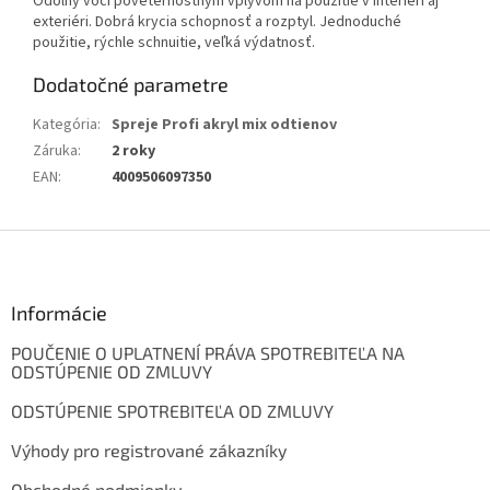
Odolný voči poveternostným vplyvom na použitie v interiéri aj
exteriéri. Dobrá krycia schopnosť a rozptyl. Jednoduché
použitie, rýchle schnuitie, veľká výdatnosť.
Dodatočné parametre
Kategória
:
Spreje Profi akryl mix odtienov
Záruka
:
2 roky
EAN
:
4009506097350
Z
á
p
ä
Informácie
t
POUČENIE O UPLATNENÍ PRÁVA SPOTREBITEĽA NA
i
ODSTÚPENIE OD ZMLUVY
e
ODSTÚPENIE SPOTREBITEĽA OD ZMLUVY
Výhody pro registrované zákazníky
Obchodné podmienky