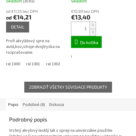
Skladom
(30 ks)
Skladom
od €11,55 bez DPH
€10,89 bez DPH
€14,21
€13,40
od
DETAIL
Profi akrylátový spre na
Do košíka
autá,kov,stroje-dvojtryska na
rozprašovanie.
i
ral 1000
ral 1001
ral 1002
ral 1003
ral 1004
ral 1005
ral 1
ZOBRAZIŤ VŠETKY SÚVISIACE PRODUKTY
Popis
Podobné (6)
Diskusia
Podrobný popis
Vrchný akrylový lesklý lak v spreji na univerzálne použitie.