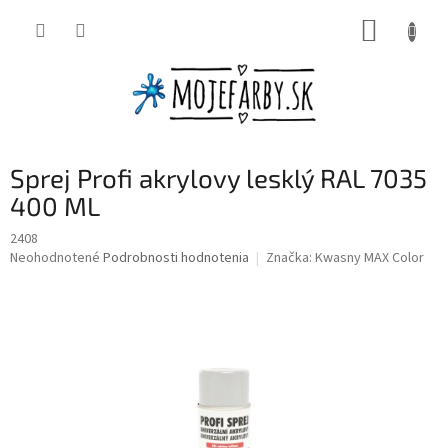
Prejsť
NÁKUP
na
obsah
KOŠÍK
Sprej Profi akrylovy lesklý RAL 7035
400 ML
2408
Priemerné
Neohodnotené
Podrobnosti hodnotenia
Značka:
Kwasny MAX Color
hodnotenie
produktu
je
0,0
z
5
hviezdičiek.