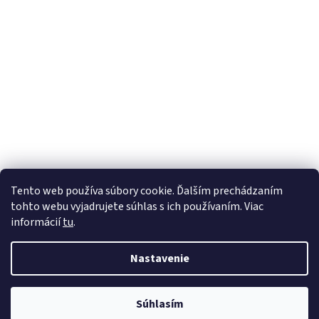
Tento web používa súbory cookie. Ďalším prechádzaním
tohto webu vyjadrujete súhlas s ich používaním. Viac
informácií
tu
.
Nastavenie
Vytvoril Shoptet
Súhlasím
Copyright 2026
mojefarby.sk
. Všetky práva vyhradené.
Otvarácia doba 8.00-16.30 Prestavka 12.30-13.30