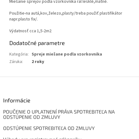
Miešanie sprejov podla vzorkovníka ral lesklé,matné.
Použitie-na autá,kov,železo,plasty/treba použiť plastifikátor
napr.plasto fix/.
Výdatnosť cca 1,5-2m2
Dodatočné parametre
Kategória
:
Spreje miešane podla vzorkovnika
Záruka
:
2 roky
Z
á
p
ä
Informácie
t
POUČENIE O UPLATNENÍ PRÁVA SPOTREBITEĽA NA
i
ODSTÚPENIE OD ZMLUVY
e
ODSTÚPENIE SPOTREBITEĽA OD ZMLUVY