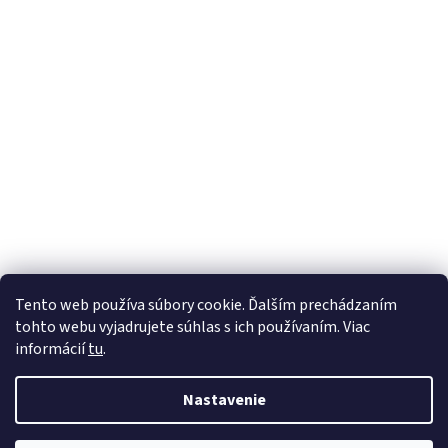
Tento web používa súbory cookie. Ďalším prechádzaním
tohto webu vyjadrujete súhlas s ich používaním. Viac
informácií
tu
.
Nastavenie
Vytvoril Shoptet