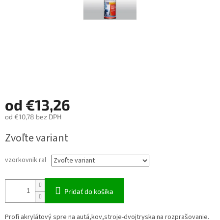
od
€13,26
od
€10,78
bez DPH
Jednotková
Zvoľte variant
cena:
vzorkovnik ral
Pridať do košíka
Profi akrylátový spre na autá,kov,stroje-dvojtryska na rozprašovanie.