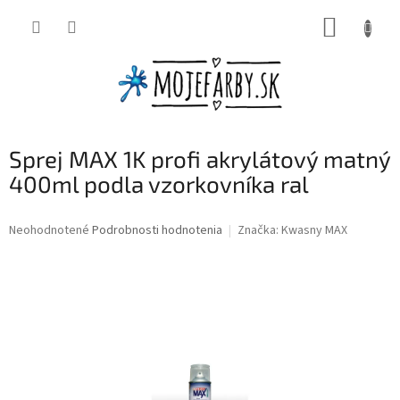
Prejsť
NÁKUP
na
obsah
KOŠÍK
Sprej MAX 1K profi akrylátový matný
400ml podla vzorkovníka ral
Priemerné
Neohodnotené
Podrobnosti hodnotenia
Značka:
Kwasny MAX
hodnotenie
produktu
je
0,0
z
5
hviezdičiek.