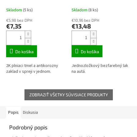
matný 680 050
Skladom
(5 ks)
Skladom
(8 ks)
€5,98 bez DPH
€10,96 bez DPH
€7,35
€13,48
Do košíka
Do košíka
2K plniaci tmel a antikorozny
Jednozložkový bezfarebný lak
zaklad v spreji v jednom.
na autá.
ZOBRAZIŤ VŠETKY SÚVISIACE PRODUKTY
Popis
Diskusia
Podrobný popis