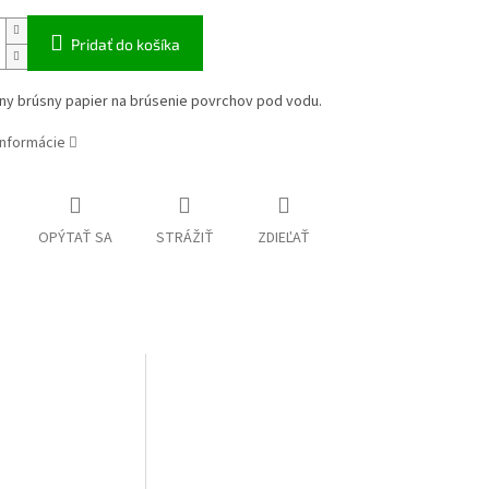
Pridať do košíka
ny brúsny papier na brúsenie povrchov pod vodu.
informácie
OPÝTAŤ SA
STRÁŽIŤ
ZDIEĽAŤ