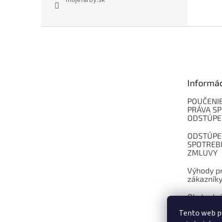
mojefarby.sk
Z
á
p
ä
t
Informá
i
e
POUČENIE
PRÁVA SP
ODSTÚPE
ODSTÚPE
SPOTREB
ZMLUVY
Výhody pr
zákazník
Obchodné
Tento web p
Kontakt