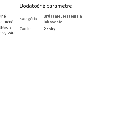
Dodatočné parametre
eľné
Brúsenie, leštenie a
Kategória
:
re ručné
lakovanie
dklad a
Záruka
:
2 roky
a vytvára