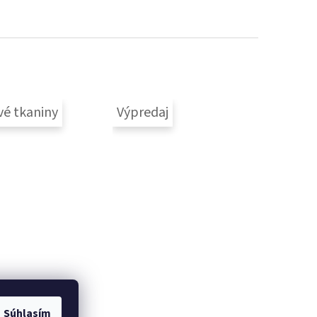
vé tkaniny
Výpredaj
Súhlasím