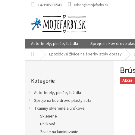
Prejsť
+421905908540
eshop@mojefarby.sk
na
obsah
Auto-tmely, plniče, tužidlá
Spreje na kov drevo plas
Domov
Epoxidové živice na šperky stoly obrazy
B
Brú
o
Preskočiť
č
Kategórie
kategórie
Akcia
n
ý
Auto-tmely, plniče, tužidlá
p
Spreje na kov drevo plasty auta
a
Tkaniny sklenené a uhlíkové
n
e
Sklenené
l
Uhlikové
Živice na laminovanie