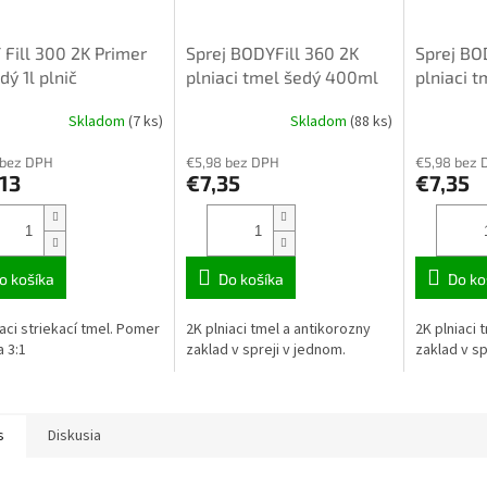
Fill 300 2K Primer
Sprej BODYFill 360 2K
Sprej BO
dý 1l plnič
plniaci tmel šedý 400ml
plniaci 
Skladom
(7 ks)
Skladom
(88 ks)
Priemerné
hodnotenie
 bez DPH
€5,98 bez DPH
€5,98 bez 
produktu
13
€7,35
€7,35
je
5,0
z
5
hviezdičiek.
o košíka
Do košíka
Do ko
iaci striekací tmel. Pomer
2K plniaci tmel a antikorozny
2K plniaci 
a 3:1
zaklad v spreji v jednom.
zaklad v sp
s
Diskusia