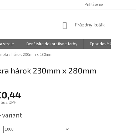
Prihlásenie
NÁKUPNÝ
Prázdny košík
KOŠÍK
a stroje
Benátske dekoratívne farby
Epoxidové živice na šper
a mokra hárok 230mm x 280mm
mokra hárok 230mm x 280mm
€0,44
bez DPH
ová
 variant