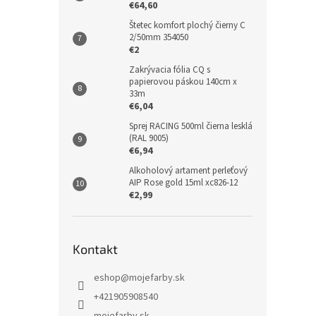
€64,60
Štetec komfort plochý čierny C
2/50mm 354050
€2
Zakrývacia fólia CQ s
papierovou páskou 140cm x
33m
€6,04
Sprej RACING 500ml čierna lesklá
(RAL 9005)
€6,94
Alkoholový artament perleťový
AIP Rose gold 15ml xc826-12
€2,99
Kontakt
eshop
@
mojefarby.sk
+421905908540