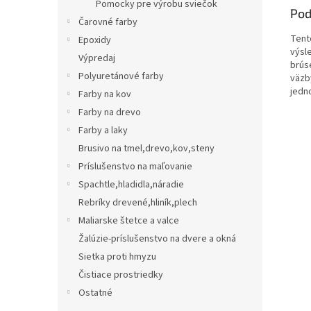
Pomocky pre výrobu sviečok
Pod
Čarovné farby
Tent
Epoxidy
výsl
Výpredaj
brús
Polyuretánové farby
väzb
jedn
Farby na kov
Farby na drevo
Farby a laky
Brusivo na tmel,drevo,kov,steny
Príslušenstvo na maľovanie
Spachtle,hladidla,náradie
Rebríky drevené,hliník,plech
Maliarske štetce a valce
Žalúzie-príslušenstvo na dvere a okná
Sietka proti hmyzu
Čistiace prostriedky
Ostatné