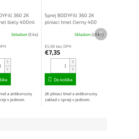
DYFill 360 2K
Sprej BODYFill 360 2K
tmel biely 400ml
plniaci tmel čierny 400
ml
Ďalší
Skladom
(5 ks)
Skladom
(10 ks)
produkt
DPH
€5,98 bez DPH
€7,35
šíka
Do košíka
tmel a antikorozny
2K plniaci tmel a antikorozny
reji v jednom.
zaklad v spreji v jednom.