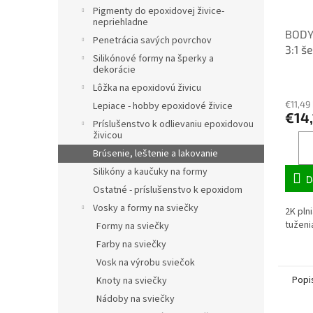
Pigmenty do epoxidovej živice-
nepriehladne
BODY 
Penetrácia savých povrchov
3:1 še
Silikónové formy na šperky a
dekorácie
Lôžka na epoxidovú živicu
€11,49
Lepiace - hobby epoxidové živice
€14,
Príslušenstvo k odlievaniu epoxidovou
živicou
Brúsenie, leštenie a lakovanie
Silikóny a kaučuky na formy
D
Ostatné - príslušenstvo k epoxidom
Vosky a formy na sviečky
2K pln
tuženi
Formy na sviečky
Farby na sviečky
Vosk na výrobu sviečok
Popi
Knoty na sviečky
Nádoby na sviečky