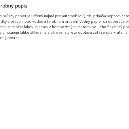
robný popis
o brúsny papier je určený najmä pre automobilový trh, prináša neporovnat
edky v brúsení pod vodou a farebnom brúsení. Vodný papier sa odporúča p
enie za mokra lakov, plastov a kompozitných materiálov. Jeho flexibilný po
y umožňujú ľahké skladanie a trhanie, a preto odoláva zaťaženiu a krúteniu 
otný povrch.