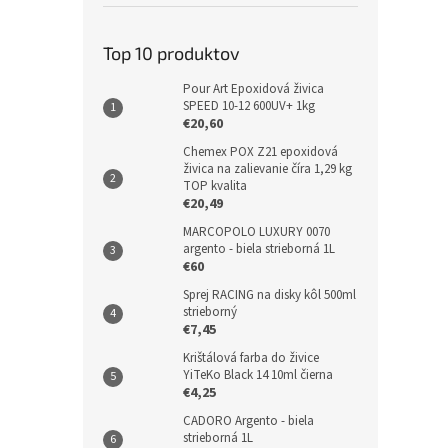
Top 10 produktov
Pour Art Epoxidová živica
SPEED 10-12 600UV+ 1kg
€20,60
Chemex POX Z21 epoxidová
živica na zalievanie číra 1,29 kg
TOP kvalita
€20,49
MARCOPOLO LUXURY 0070
argento - biela strieborná 1L
€60
Sprej RACING na disky kôl 500ml
strieborný
€7,45
Krištálová farba do živice
YiTeKo Black 14 10ml čierna
€4,25
CADORO Argento - biela
strieborná 1L