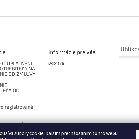
Uhlíko
cie
Informácie pre vás
 O UPLATNENÍ
Doprava
OTREBITEĽA NA
NIE OD ZMLUVY
NIE
ITEĽA OD
o registrované
y
 podmienky
oužíva súbory cookie. Ďalším prechádzaním tohto webu