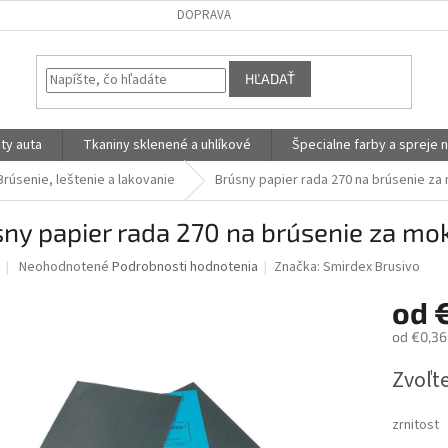
DOPRAVA
HĽADAŤ
ty auta
Tkaniny sklenené a uhlíkové
Špecialne farby a spreje n
Brúsenie, leštenie a lakovanie
Brúsny papier rada 270 na brúsenie z
sny papier rada 270 na brúsenie za 
Priemerné
Neohodnotené
Podrobnosti hodnotenia
Značka:
Smirdex Brusivo
hodnotenie
produktu
od
je
od
€0,36
0,0
z
Jednotk
Zvoľte
5
cena:
hviezdičiek.
zrnitost