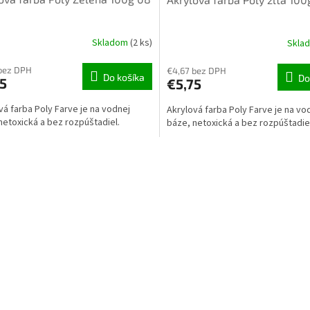
Skladom
(2 ks)
Skla
bez DPH
€4,67 bez DPH
Do košíka
Do
5
€5,75
vá farba Poly Farve je na vodnej
Akrylová farba Poly Farve je na vo
netoxická a bez rozpúštadiel.
báze, netoxická a bez rozpúštadie
O
v
l
á
d
a
c
i
e
p
r
v