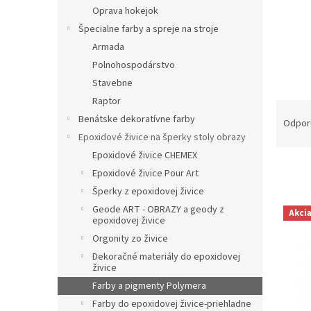
Oprava hokejok
Špecialne farby a spreje na stroje
Armada
Polnohospodárstvo
Stavebne
Raptor
R
Benátske dekoratívne farby
a
Odpor
d
Epoxidové živice na šperky stoly obrazy
e
Epoxidové živice CHEMEX
n
Epoxidové živice Pour Art
i
Šperky z epoxidovej živice
e
V
Geode ART - OBRAZY a geody z
p
Akci
ý
epoxidovej živice
r
p
Orgonity zo živice
o
i
Dekoračné materiály do epoxidovej
d
s
živice
u
p
Farby a pigmenty Polymera
k
r
Farby do epoxidovej živice-priehladne
t