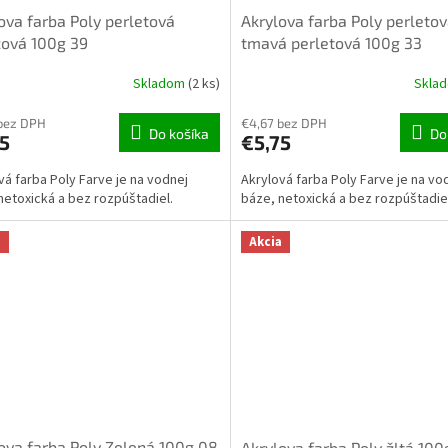
ova farba Poly perletová
Akrylova farba Poly perleto
ová 100g 39
tmavá perletová 100g 33
Skladom
(2 ks)
Skla
bez DPH
€4,67 bez DPH
Do košíka
Do
5
€5,75
vá farba Poly Farve je na vodnej
Akrylová farba Poly Farve je na vo
netoxická a bez rozpúštadiel.
báze, netoxická a bez rozpúštadie
a
Akcia
ova farba Poly Zelená 100g 08
Akrylova farba Poly žltá 100