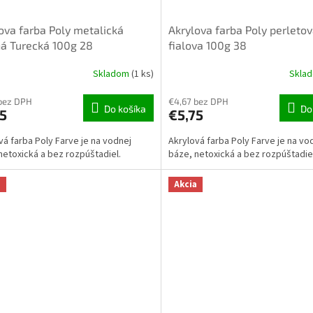
ova farba Poly metalická
Akrylova farba Poly perleto
á Turecká 100g 28
fialova 100g 38
Skladom
(1 ks)
Skla
bez DPH
€4,67 bez DPH
Do košíka
Do
5
€5,75
vá farba Poly Farve je na vodnej
Akrylová farba Poly Farve je na vo
netoxická a bez rozpúštadiel.
báze, netoxická a bez rozpúštadie
a
Akcia