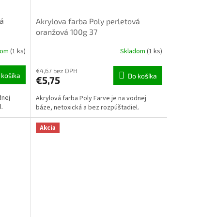
vá
Akrylova farba Poly perletová
oranžová 100g 37
dom
(1 ks)
Skladom
(1 ks)
€4,67 bez DPH
 košíka
Do košíka
€5,75
dnej
Akrylová farba Poly Farve je na vodnej
l.
báze, netoxická a bez rozpúštadiel.
Akcia