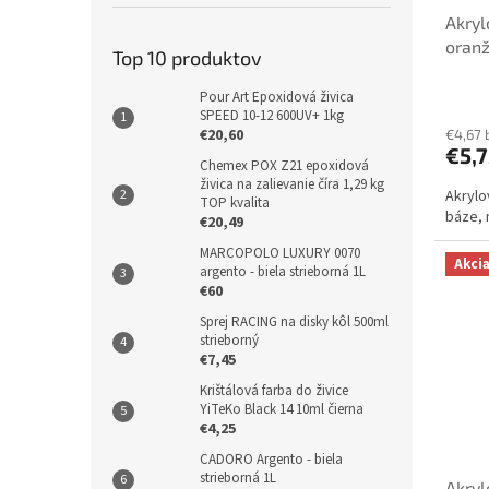
Akryl
oranž
Top 10 produktov
Pour Art Epoxidová živica
SPEED 10-12 600UV+ 1kg
€20,60
€4,67 
€5,7
Chemex POX Z21 epoxidová
živica na zalievanie číra 1,29 kg
Akrylo
TOP kvalita
báze, 
€20,49
MARCOPOLO LUXURY 0070
Akci
argento - biela strieborná 1L
€60
Sprej RACING na disky kôl 500ml
strieborný
€7,45
Krištálová farba do živice
YiTeKo Black 14 10ml čierna
€4,25
CADORO Argento - biela
strieborná 1L
Akryl