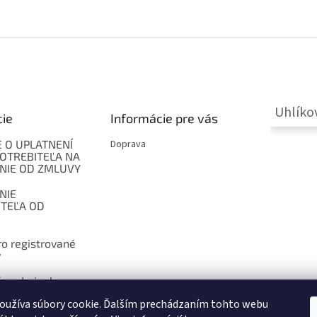
k
y
v
ý
p
i
s
u
Uhlíko
cie
Informácie pre vás
 O UPLATNENÍ
Doprava
OTREBITEĽA NA
NIE OD ZMLUVY
NIE
ITEĽA OD
o registrované
y
 podmienky
oužíva súbory cookie. Ďalším prechádzaním tohto webu