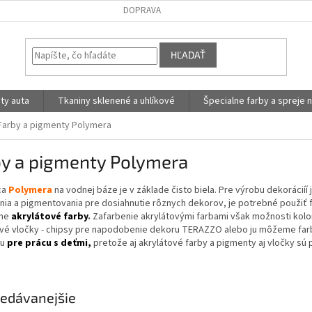
DOPRAVA
HĽADAŤ
ty auta
Tkaniny sklenené a uhlíkové
Špecialne farby a spreje n
Farby a pigmenty Polymera
by a pigmenty Polymera
ca
Polymera
na vodnej báze je v základe čisto biela. Pre výrobu dekoráciíí 
enia a pigmentovania pre dosiahnutie rôznych dekorov, je potrebné použiť
me
akrylátové farby
.
Zafarbenie akrylátovými farbami však možnosti kolo
ové vločky - chipsy pre napodobenie dekoru TERAZZO alebo ju môžeme far
u
pre prácu s deťmi,
pretože aj akrylátové farby a pigmenty aj vločky sú
edávanejšie