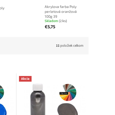
Akrylova farba Poly
oly
perletová oranžová
100g 39
Skladom
(2 ks)
€5,75
11
položiek celkom
Akcia