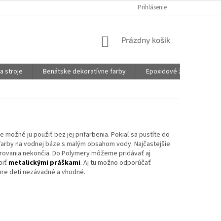
Prihlásenie
NÁKUPNÝ
Prázdny košík
KOŠÍK
a stroje
Benátske dekoratívne farby
Epoxidové živice na šper
je možné ju použiť bez jej prifarbenia. Pokiaľ sa pustíte do
 farby na vodnej báze s malým obsahom vody. Najčastejšie
rovania nekončia. Do Polymery môžeme pridávať aj
biť
metalickými práškami
. Aj tu možno odporúčať
 pre deti nezávadné a vhodné.