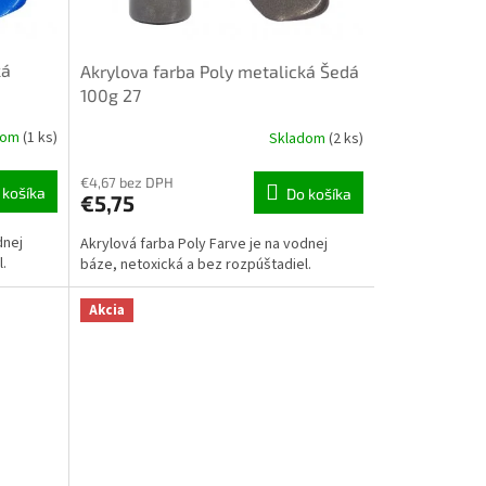
ká
Akrylova farba Poly metalická Šedá
100g 27
dom
(1 ks)
Skladom
(2 ks)
€4,67 bez DPH
 košíka
Do košíka
€5,75
dnej
Akrylová farba Poly Farve je na vodnej
l.
báze, netoxická a bez rozpúštadiel.
Akcia