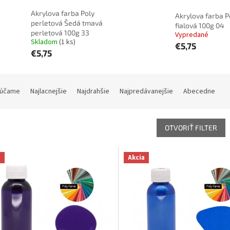
Akrylova farba Poly
Akrylova farba P
perletová Šedá tmavá
fialová 100g 04
perletová 100g 33
Vypredané
Skladom
(1 ks)
€5,75
€5,75
účame
Najlacnejšie
Najdrahšie
Najpredávanejšie
Abecedne
OTVORIŤ FILTER
a
Akcia