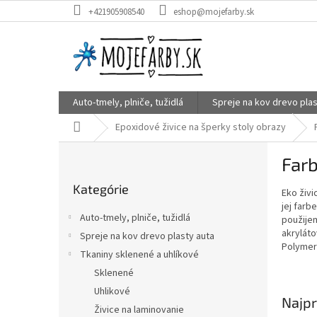
Prejsť
+421905908540
eshop@mojefarby.sk
na
obsah
Auto-tmely, plniče, tužidlá
Spreje na kov drevo plas
Domov
Epoxidové živice na šperky stoly obrazy
B
Far
o
Preskočiť
č
Kategórie
kategórie
Eko živi
n
jej farb
ý
Auto-tmely, plniče, tužidlá
použije
p
akrylát
Spreje na kov drevo plasty auta
a
Polymer
Tkaniny sklenené a uhlíkové
n
e
Sklenené
l
Uhlikové
Najpr
Živice na laminovanie