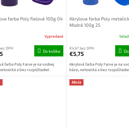
ova farba Poly fialová 100g 04
Akrylova farba Poly metalic
Modrá 100g 25
Vypredané
Skla
bez DPH
€4,67 bez DPH
Do košíka
Do
5
€5,75
vá farba Poly Farve je na vodnej
Akrylová farba Poly Farve je na vo
netoxická a bez rozpúštadiel.
báze, netoxická a bez rozpúštadie
a
Akcia