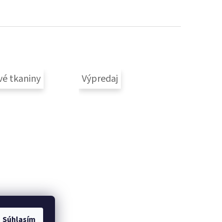
vé tkaniny
Výpredaj
Súhlasím