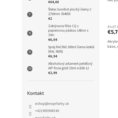
€64,60
Štetec komfort plochý čierny C
2/50mm 354050
€2
Zakrývacia fólia CQ s
€4,67 
papierovou páskou 140cm x
€5,7
33m
€6,04
Akrylo
báze, 
Sprej RACING 500ml čierna lesklá
(RAL 9005)
€6,94
Alkoholový artament perleťový
AIP Rose gold 15ml xc826-12
€2,99
Kontakt
eshop
@
mojefarby.sk
+421905908540