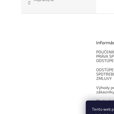
mojefarby.sk
Z
á
p
ä
t
Informá
i
e
POUČENIE
PRÁVA SP
ODSTÚPE
ODSTÚPE
SPOTREB
ZMLUVY
Výhody pr
zákazník
Obchodné
Tento web p
Kontakt