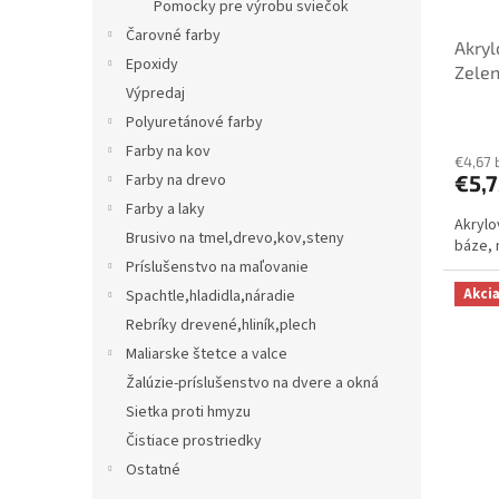
Pomocky pre výrobu sviečok
Čarovné farby
Akryl
Epoxidy
Zelen
Výpredaj
Polyuretánové farby
Farby na kov
€4,67 
Farby na drevo
€5,7
Farby a laky
Akrylo
Brusivo na tmel,drevo,kov,steny
báze, 
Príslušenstvo na maľovanie
Akci
Spachtle,hladidla,náradie
Rebríky drevené,hliník,plech
Maliarske štetce a valce
Žalúzie-príslušenstvo na dvere a okná
Sietka proti hmyzu
Čistiace prostriedky
Ostatné