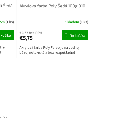
vá Šedá
Akrylova farba Poly Šedá 100g 010
dom
(1 ks)
Skladom
(1 ks)
€4,67 bez DPH
 košíka
Do košíka
€5,75
dnej
Akrylová farba Poly Farve je na vodnej
l.
báze, netoxická a bez rozpúštadiel.
g 07