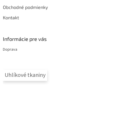
y
v
Obchodné podmienky
ý
p
Kontakt
i
s
u
Informácie pre vás
Doprava
Uhlíkové tkaniny