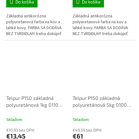
Do košíka
Do košíka
Základná antikorózna
Základná antikorózna
polyuretanová farba na kov a
polyuretanová farba na kov a
lahké kovy. FARBA SA DODÁVA
lahké kovy. FARBA SA DODÁVA
BEZ TVRDIDLA!!! treba dokúpiť
BEZ TVRDIDLA!!! treba dokúpiť
tvrdidlo TELHARD PUR
tvrdidlo TELHARD PUR
Telpur P150 základná
Telpur P150 základná
polyuretánová 1kg 0110
polyuretánová 5kg 0100
šedá
biela
Skladom
Skladom
€10,93 bez DPH
€49,59 bez DPH
€13,45
€61