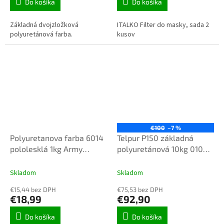
Do košíka
Do košíka
Základná dvojzložková
ITALKO Filter do masky, sada 2
polyuretánová farba.
kusov
€100
–7 %
Polyuretanova farba 6014
Telpur P150 základná
pololesklá 1kg Army
polyuretánová 10kg 0100
vojenské stroje 2/1
biela
Skladom
Skladom
€15,44 bez DPH
€75,53 bez DPH
€18,99
€92,90
Do košíka
Do košíka