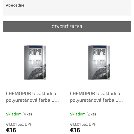
e
Abecedne
n
i
e
OTVORIŤ FILTER
p
r
V
o
ý
d
p
u
i
k
s
t
p
o
r
v
o
d
CHEMOPUR G základná
CHEMOPUR G základná
u
polyuretánová farba U
polyuretánová farba U
k
2061 0,8L 0100 biela
2061 0,8L 0110 šedá
t
Skladom
(4 ks)
Skladom
(2 ks)
o
€13,01 bez DPH
€13,01 bez DPH
v
€16
€16