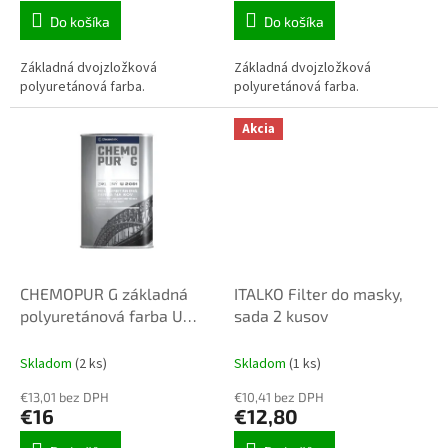
Do košíka
Do košíka
Základná dvojzložková
Základná dvojzložková
polyuretánová farba.
polyuretánová farba.
Akcia
CHEMOPUR G základná
ITALKO Filter do masky,
polyuretánová farba U
sada 2 kusov
2061 0,8L 0199 čierna
Skladom
(2 ks)
Skladom
(1 ks)
€13,01 bez DPH
€10,41 bez DPH
€16
€12,80