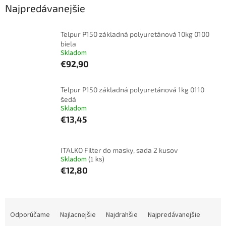
Najpredávanejšie
Telpur P150 základná polyuretánová 10kg 0100
biela
Skladom
€92,90
Telpur P150 základná polyuretánová 1kg 0110
šedá
Skladom
€13,45
ITALKO Filter do masky, sada 2 kusov
Skladom
(1 ks)
€12,80
R
a
Odporúčame
Najlacnejšie
Najdrahšie
Najpredávanejšie
d