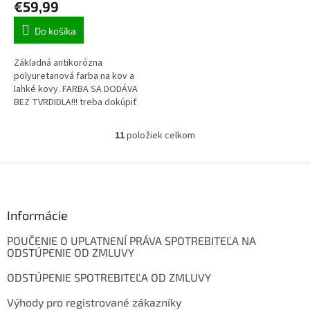
€59,99
Do košíka
Základná antikorózna
polyuretanová farba na kov a
lahké kovy. FARBA SA DODÁVA
BEZ TVRDIDLA!!! treba dokúpiť
tvrdidlo TELHARD PUR
11
položiek celkom
O
v
l
Z
á
á
d
p
a
ä
Informácie
c
t
i
POUČENIE O UPLATNENÍ PRÁVA SPOTREBITEĽA NA
i
e
ODSTÚPENIE OD ZMLUVY
p
e
r
ODSTÚPENIE SPOTREBITEĽA OD ZMLUVY
v
k
Výhody pro registrované zákazníky