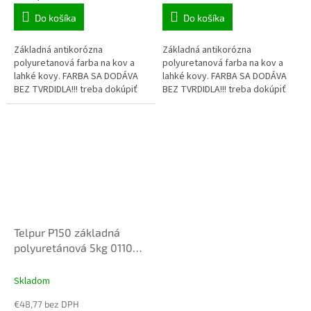
Do košíka
Do košíka
Základná antikorózna
Základná antikorózna
polyuretanová farba na kov a
polyuretanová farba na kov a
lahké kovy. FARBA SA DODÁVA
lahké kovy. FARBA SA DODÁVA
BEZ TVRDIDLA!!! treba dokúpiť
BEZ TVRDIDLA!!! treba dokúpiť
tvrdidlo TELHARD PUR
tvrdidlo TELHARD PUR
Telpur P150 základná
polyuretánová 5kg 0110
šedá
Skladom
€48,77 bez DPH