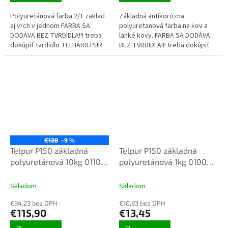
Polyuretánová farba 2/1 zaklad
Základná antikorózna
aj vrch v jednom FARBA SA
polyuretanová farba na kov a
DODÁVA BEZ TVRDIDLA!!! treba
lahké kovy. FARBA SA DODÁVA
dokúpiť tvrdidlo TELHARD PUR
BEZ TVRDIDLA!!! treba dokúpiť
FARBA je miešaná na požiadavku
tvrdidlo TELHARD PUR
zákazníka a nedá sa vrátiť,...
€128
–9 %
Telpur P150 základná
Telpur P150 základná
polyuretánová 10kg 0110
polyuretánová 1kg 0100
šedá
biela
Skladom
Skladom
€94,23 bez DPH
€10,93 bez DPH
€115,90
€13,45