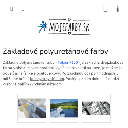
Prejsť
NÁKUP
na
obsah
KOŠÍK
Základové polyuretánové farby
Základné polyuretánové farby
-
Telpur P150
- je základná dvojzložková
farba s plniacimi vlastnosťami. Vypĺňa nerovnosti na kove, je možné ju
použiť aj na ľahké a oceľové kovy. Po zaschnutí cca po 4 hodinách ju
môžeme brúsiť
brúsnym systémom
. Poskytuje nám dokonalú medzi
vrstvu s ďalším - vrchným náterom.