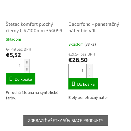
Štetec komfort plochý
Decorfond - penetračný
čierny C 4/100mm 354099
náter biely 1L
Skladom
Priemerné
Skladom
(38 ks)
hodnotenie
€4,49 bez DPH
produktu
€5,52
€21,54 bez DPH
je
€26,50
2,7
z
5
hviezdičiek.
Do košíka
Do košíka
Prírodná štetina na syntetické
Biely penetračný náter
farby.
ZOBRAZIŤ VŠETKY SÚVISIACE PRODUKTY