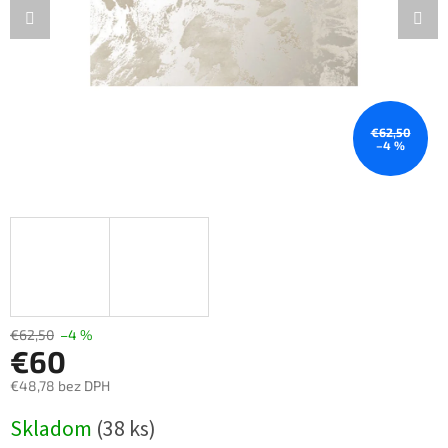
€62,50
–4 %
€62,50
–4 %
€60
€48,78 bez DPH
Jednotková
Skladom
(38 ks)
cena: