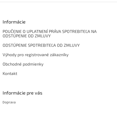
Z
á
p
ä
Informácie
t
POUČENIE O UPLATNENÍ PRÁVA SPOTREBITEĽA NA
i
ODSTÚPENIE OD ZMLUVY
e
ODSTÚPENIE SPOTREBITEĽA OD ZMLUVY
Výhody pro registrované zákazníky
Obchodné podmienky
Kontakt
Informácie pre vás
Doprava