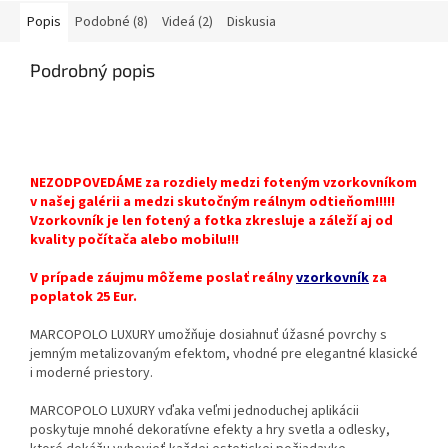
Popis
Podobné (8)
Videá (2)
Diskusia
Podrobný popis
NEZODPOVEDÁME za rozdiely medzi foteným vzorkovníkom
v našej galérii a medzi skutočným reálnym odtieňom!!!!!
Vzorkovník je len fotený a fotka zkresluje a záleží aj od
kvality počítača alebo mobilu!!!
V prípade záujmu môžeme poslať reálny
vzorkovník
za
poplatok 25 Eur.
MARCOPOLO LUXURY umožňuje dosiahnuť úžasné povrchy s
jemným metalizovaným efektom, vhodné pre elegantné klasické
i moderné priestory.
MARCOPOLO LUXURY vďaka veľmi jednoduchej aplikácii
poskytuje mnohé dekoratívne efekty a hry svetla a odlesky,