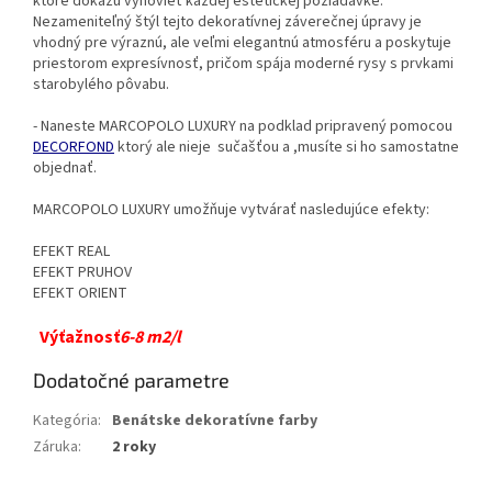
ktoré dokážu vyhovieť každej estetickej požiadavke.
Nezameniteľný štýl tejto dekoratívnej záverečnej úpravy je
vhodný pre výraznú, ale veľmi elegantnú atmosféru a poskytuje
priestorom expresívnosť, pričom spája moderné rysy s prvkami
starobylého pôvabu.
- Naneste MARCOPOLO LUXURY na podklad pripravený pomocou
DECORFOND
ktorý ale nieje sučašťou a ,musíte si ho samostatne
objednať.
MARCOPOLO LUXURY umožňuje vytvárať nasledujúce efekty:
EFEKT REAL
EFEKT PRUHOV
EFEKT ORIENT
Výťažnosť
6-8 m2/l
Dodatočné parametre
Kategória
:
Benátske dekoratívne farby
Záruka
:
2 roky