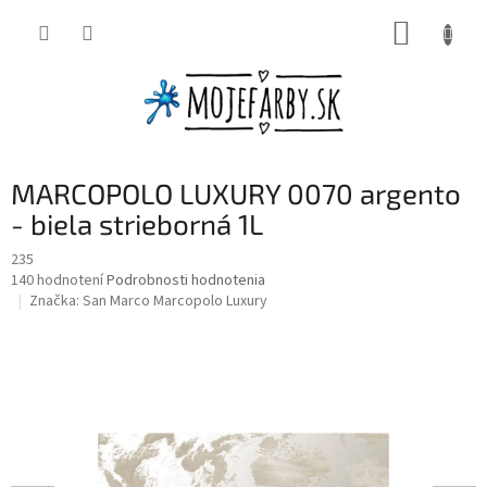
Prejsť
NÁKUP
na
obsah
KOŠÍK
MARCOPOLO LUXURY 0070 argento
- biela strieborná 1L
235
Priemerné
140 hodnotení
Podrobnosti hodnotenia
hodnotenie
Značka:
San Marco Marcopolo Luxury
produktu
je
3,1
z
5
hviezdičiek.