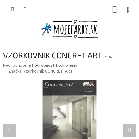
Prejsť
NÁKUP
na
obsah
KOŠÍK
VZORKOVNIK CONCRET ART
1994
Priemerné
Neohodnotené
Podrobnosti hodnotenia
hodnotenie
Značka:
Vzorkovník CONCRET_ART
produktu
je
0,0
z
5
hviezdičiek.