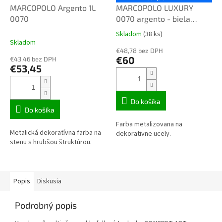
MARCOPOLO Argento 1L
MARCOPOLO LUXURY
0070
0070 argento - biela
strieborná 1L
Skladom
(38 ks)
Priemerné
Skladom
hodnotenie
€48,78 bez DPH
produktu
€60
€43,46 bez DPH
je
€53,45
3,1
z
5
hviezdičiek.
Do košíka
Do košíka
Farba metalizovana na
Metalická dekoratívna farba na
dekorativne ucely.
stenu s hrubšou štruktúrou.
Popis
Diskusia
Podrobný popis