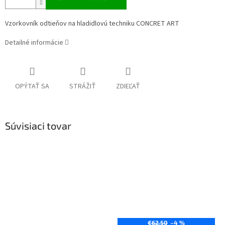
Vzorkovník odtieňov na hladidlovú techniku CONCRET ART
Detailné informácie
OPÝTAŤ SA
STRÁŽIŤ
ZDIEĽAŤ
Súvisiaci tovar
€62,50
–4 %