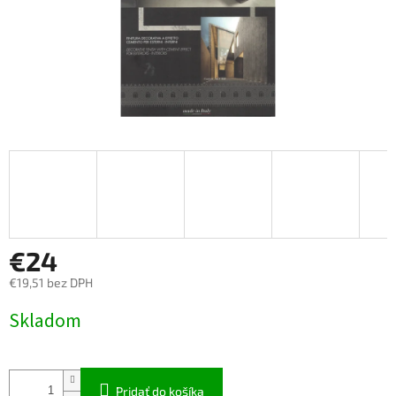
€24
€19,51 bez DPH
Jednotková
Skladom
cena:
Pridať do košíka