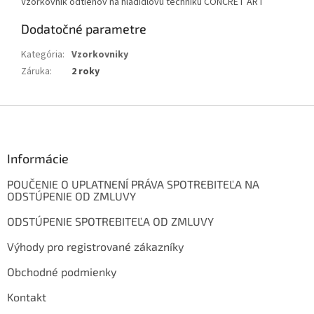
Vzorkovník odtieňov na hladidlovú techniku CONCRET ART
Dodatočné parametre
Kategória
:
Vzorkovniky
Záruka
:
2 roky
Z
á
p
ä
Informácie
t
POUČENIE O UPLATNENÍ PRÁVA SPOTREBITEĽA NA
i
ODSTÚPENIE OD ZMLUVY
e
ODSTÚPENIE SPOTREBITEĽA OD ZMLUVY
Výhody pro registrované zákazníky
Obchodné podmienky
Kontakt