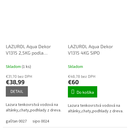
LAZUROL Aqua Dekor
LAZUROL Aqua Dekor
V1315 2,5KG podla
V1315 4KG SIPO
vzorkovníka
Skladom
(1 ks)
Skladom
€31,70 bez DPH
€48,78 bez DPH
€38,99
€60
DETAIL
Do košíka
Lazura tenkovrstvá vodová na
Lazura tenkovrstvá vodová na
altánky,chaty,podhlady z dreva.
altánky,chaty,podhlady z dreva.
gaštan 0027
sipo 0024