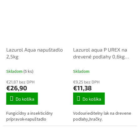
Lazurol Aqua napuštadlo
Lazurol aqua P UREX na
2,5kg
drevené podlahy 0,6kg
matný
Skladom
(5 ks)
Skladom
€21,87 bez DPH
€9,25 bez DPH
€26,90
€11,38
Do košíka
Do košíka
Fungicídny a insekticídny
Vodourieditelny lak na drevene
prípravok-napuštadlo
podlahy,hračky.