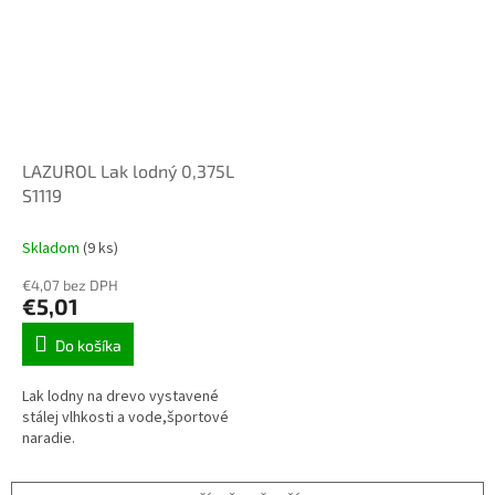
LAZUROL Lak lodný 0,375L
S1119
Skladom
(9 ks)
€4,07 bez DPH
€5,01
Do košíka
Lak lodny na drevo vystavené
stálej vlhkosti a vode,športové
naradie.