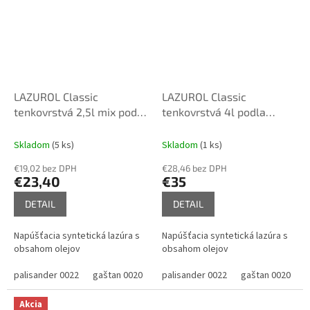
LAZUROL Classic
LAZUROL Classic
tenkovrstvá 2,5l mix podla
tenkovrstvá 4l podla
vzorkovníka
vzorkovníka
Skladom
(5 ks)
Skladom
(1 ks)
€19,02 bez DPH
€28,46 bez DPH
€23,40
€35
DETAIL
DETAIL
Napúšťacia syntetická lazúra s
Napúšťacia syntetická lazúra s
obsahom olejov
obsahom olejov
palisander 0022
gaštan 0020
pínia 0060
palisander 0022
mahagón 0080
gaštan 0020
orech
p
Akcia