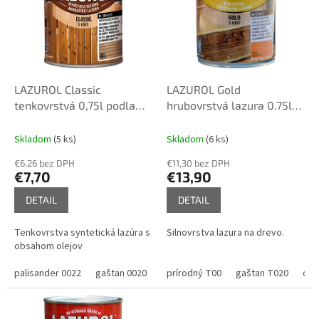
u
i
k
s
t
p
o
r
v
o
d
LAZUROL Classic
LAZUROL Gold
u
tenkovrstvá 0,75l podla
hrubovrstvá lazura 0.75l
k
vzorkovníka
podla vzorkovníka
t
Skladom
(5 ks)
Skladom
(6 ks)
o
€6,26 bez DPH
€11,30 bez DPH
v
€7,70
€13,90
DETAIL
DETAIL
Tenkovrstva syntetická lazúra s
Silnovrstva lazura na drevo.
obsahom olejov
palisander 0022
gaštan 0020
pínia 0060
prírodný T00
mahagón 0080
gaštan T020
orech
ore