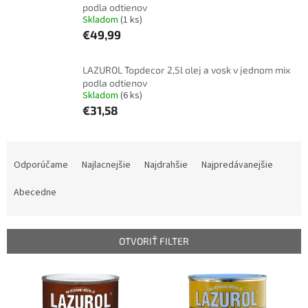
podla odtienov
Skladom
(1 ks)
€49,99
LAZUROL Topdecor 2,5l olej a vosk v jednom mix
podla odtienov
Skladom
(6 ks)
€31,58
R
a
Odporúčame
Najlacnejšie
Najdrahšie
Najpredávanejšie
d
e
Abecedne
n
i
e
OTVORIŤ FILTER
p
r
V
o
ý
d
p