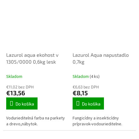
Lazurol aqua ekohost v
Lazurol Aqua napustadlo
1305/0000 0,6kg lesk
0,7kg
Skladom
Skladom
(4 ks)
€11,02 bez DPH
€6,63 bez DPH
€13,56
€8,15
Do košíka
Do košíka
Vodurieditelná farba na parkety
Fungicídny a insekticídny
a drevo,nábytok.
prípravok-vodourieditelne.