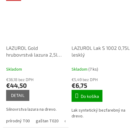
LAZUROL Gold
LAZUROL Lak S 1002 0,75L
hrubovrstvá lazura 2,5l
lesklý
podla vzorkovníka
Skladom
Skladom
(7 ks)
€36,18 bez DPH
€5,49 bez DPH
€44,50
€6,75
DETAIL
Do košíka
Silnovrstva lazura na drevo.
Lak syntetický bezfarebný na
drevo.
prírodný T00
gaštan T020
orech T021
palisander T022
teak