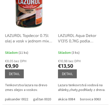
LAZUROL Topdecor 0.75l
LAZUROL Aqua Dekor
olej a vosk v jednom mix
V1315 0,7KG podla
podla odtienov
vzorkovníka
Skladom
(11 ks)
Skladom
(3 ks)
€8,05 bez DPH
€10,98 bez DPH
€9,90
€13,50
DETAIL
DETAIL
Tenkovrstva lazura na drevo
Lazura tenkovrstvá vodová na
zmes olejov a voskov.
altánky,chaty,podhlady z dreva.
palisander 0022
gaštan 0020
pínia 0060
akácia 0084
mahagón 0080
borovica 0063
orech
dub