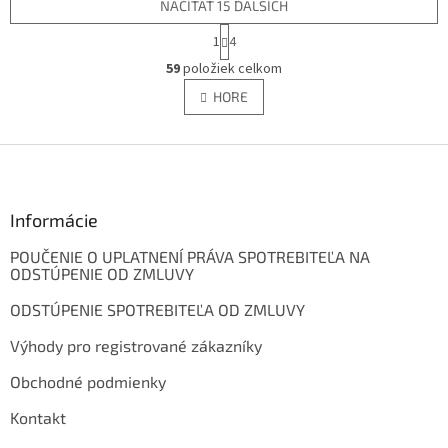
NAČÍTAŤ 15 ĎALŠÍCH
S
1
4
t
O
r
59
položiek celkom
v
á
l
HORE
n
á
k
d
o
v
Z
a
a
c
á
n
i
p
i
e
ä
Informácie
e
p
t
r
POUČENIE O UPLATNENÍ PRÁVA SPOTREBITEĽA NA
i
v
ODSTÚPENIE OD ZMLUVY
e
k
y
ODSTÚPENIE SPOTREBITEĽA OD ZMLUVY
v
ý
Výhody pro registrované zákazníky
p
i
Obchodné podmienky
s
Kontakt
u