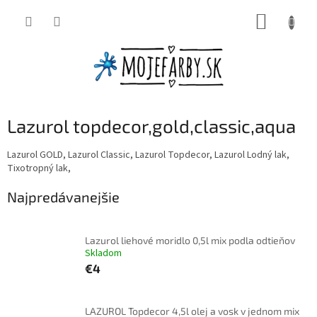
Prejsť
NÁKUP
na
obsah
KOŠÍK
Lazurol topdecor,gold,classic,aqua
Lazurol GOLD, Lazurol Classic, Lazurol Topdecor, Lazurol Lodný lak,
Tixotropný lak,
Najpredávanejšie
Lazurol liehové moridlo 0,5l mix podla odtieňov
Skladom
€4
LAZUROL Topdecor 4,5l olej a vosk v jednom mix