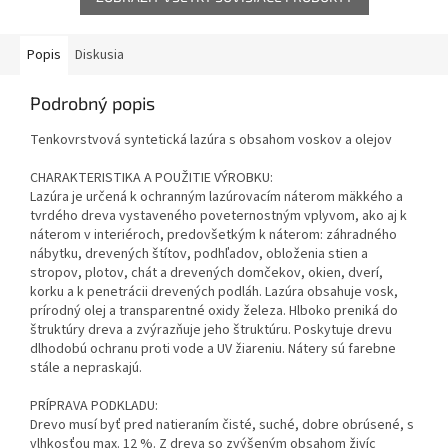
Popis
Diskusia
Podrobný popis
Tenkovrstvová syntetická lazúra s obsahom voskov a olejov
CHARAKTERISTIKA A POUŽITIE VÝROBKU:
Lazúra je určená k ochranným lazúrovacím náterom mäkkého a
tvrdého dreva vystaveného poveternostným vplyvom, ako aj k
náterom v interiéroch, predovšetkým k náterom: záhradného
nábytku, drevených štítov, podhľadov, obloženia stien a
stropov, plotov, chát a drevených domčekov, okien, dverí,
korku a k penetrácii drevených podláh. Lazúra obsahuje vosk,
prírodný olej a transparentné oxidy železa. Hlboko preniká do
štruktúry dreva a zvýrazňuje jeho štruktúru. Poskytuje drevu
dlhodobú ochranu proti vode a UV žiareniu. Nátery sú farebne
stále a nepraskajú.
PRÍPRAVA PODKLADU:
Drevo musí byť pred natieraním čisté, suché, dobre obrúsené, s
vlhkosťou max. 12 %. Z dreva so zvýšeným obsahom živíc