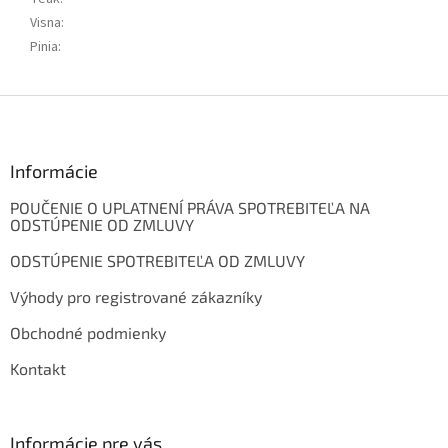
Visna
:
Pinia
:
Z
á
p
ä
Informácie
t
POUČENIE O UPLATNENÍ PRÁVA SPOTREBITEĽA NA
i
ODSTÚPENIE OD ZMLUVY
e
ODSTÚPENIE SPOTREBITEĽA OD ZMLUVY
Výhody pro registrované zákazníky
Obchodné podmienky
Kontakt
Informácie pre vás