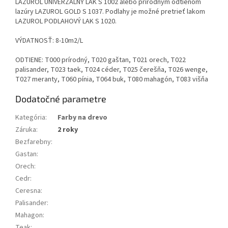
LAZUROL UNIVERZÁLNY LAK S 1002 alebo prírodným odtieňom
lazúry LAZUROL GOLD S 1037. Podlahy je možné pretrieť lakom
LAZUROL PODLAHOVÝ LAK S 1020.
VÝDATNOSŤ: 8-10m2/L
ODTIENE: T000 prírodný, T020 gaštan, T021 orech, T022
palisander, T023 taek, T024 céder, T025 čerešňa, T026 wenge,
T027 meranty, T060 pínia, T064 buk, T080 mahagón, T083 višňa
Dodatočné parametre
Kategória
:
Farby na drevo
Záruka
:
2 roky
Bezfarebny
:
Gastan
:
Orech
:
Cedr
:
Ceresna
:
Palisander
:
Mahagon
:
Teak
: