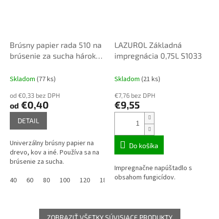
Brúsny papier rada 510 na
LAZUROL Základná
brúsenie za sucha hárok
impregnácia 0,75L S1033
230mm x 280 mm bez
dier
Skladom
(77 ks)
Skladom
(21 ks)
od €0,33 bez DPH
€7,76 bez DPH
€0,40
€9,55
od
DETAIL
Univerzálny brúsny papier na
Do košíka
drevo, kov a iné. Používa sa na
brúsenie za sucha.
Impregnačne napúštadlo s
obsahom fungicídov.
40
60
80
100
120
180
240
320
400
ZOBRAZIŤ VŠETKY SÚVISIACE PRODUKTY