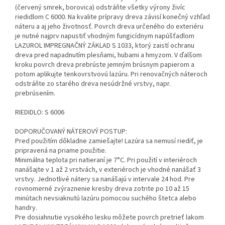
(červený smrek, borovica) odstráňte všetky výrony živíc
riedidlom C 6000. Na kvalite prípravy dreva závisí konečný vzhľad
náteru a aj jeho životnosť. Povrch dreva určeného do exteriéru
je nutné najprv napustiť vhodným fungicídnym napúšťadlom
LAZUROL IMPREGNAČNÝ ZÁKLAD S 1033, ktorý zaistí ochranu
dreva pred napadnutím plesňami, hubami a hmyzom. V ďalšom
kroku povrch dreva prebrúste jemným brúsnym papierom a
potom aplikujte tenkovrstvovú lazúru. Pri renovačných náteroch
odstráňte zo starého dreva nesúdržné vrstvy, napr.
prebrúsením.
RIEDIDLO: S 6006
DOPORUČOVANÝ NÁTEROVÝ POSTUP:
Pred použitím dôkladne zamiešajte! Lazúra sa nemusí riediť, je
pripravená na priame použitie.
Minimálna teplota pri natieraní je 7°C. Pri použití v interiéroch
nanášajte v 1 až 2 vrstvách, v exteriéroch je vhodné nanášať 3
vrstvy. Jednotlivé nátery sa nanášajú v intervale 24 hod. Pre
rovnomerné zvýraznenie kresby dreva zotrite po 10 až 15
minútach nevsiaknutú lazúru pomocou suchého štetca alebo
handry.
Pre dosiahnutie vysokého lesku môžete povrch pretrieť lakom