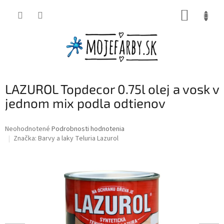
Prejsť
NÁKUP
na
obsah
KOŠÍK
LAZUROL Topdecor 0.75l olej a vosk v
jednom mix podla odtienov
Priemerné
Neohodnotené
Podrobnosti hodnotenia
hodnotenie
Značka:
Barvy a laky Teluria Lazurol
produktu
je
0,0
z
5
hviezdičiek.