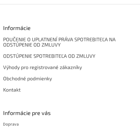
Z
á
p
ä
Informácie
t
POUČENIE O UPLATNENÍ PRÁVA SPOTREBITEĽA NA
i
ODSTÚPENIE OD ZMLUVY
e
ODSTÚPENIE SPOTREBITEĽA OD ZMLUVY
Výhody pro registrované zákazníky
Obchodné podmienky
Kontakt
Informácie pre vás
Doprava