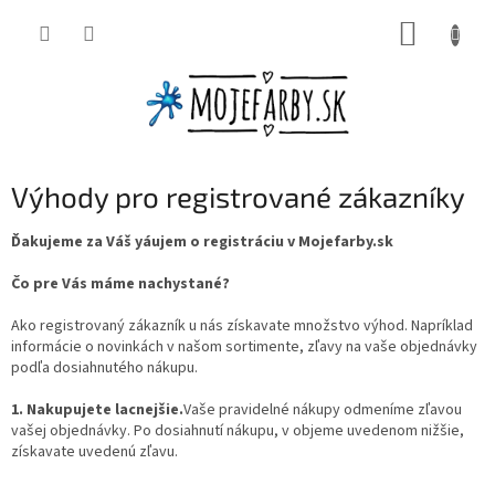
Prejsť
NÁKUP
na
obsah
KOŠÍK
Výhody pro registrované zákazníky
Ďakujeme za Váš yáujem o registráciu v Mojefarby.sk
Čo pre Vás máme nachystané?
Ako registrovaný zákazník u nás získavate množstvo výhod. Napríklad
informácie o novinkách v našom sortimente, zľavy na vaše objednávky
podľa dosiahnutého nákupu.
1. Nakupujete lacnejšie.
Vaše pravidelné nákupy odmeníme zľavou
vašej objednávky. Po dosiahnutí nákupu, v objeme uvedenom nižšie,
získavate uvedenú zľavu.