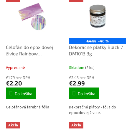
o
ý
d
p
u
i
k
s
t
p
o
r
v
o
€4,99
–40 %
d
Celofán do epoxidovej
Dekoračné plátky Black 7
u
živice Rainbow
DM1013 3g
k
500x500mm
t
Vypredané
Skladom
(2 ks)
o
€1,79 bez DPH
€2,43 bez DPH
v
€2,20
€2,99
Do košíka
Do košíka
Celofánová farebná fólia
Dekoračné plátky - fólia do
epoxidovej živice.
Akcia
Akcia