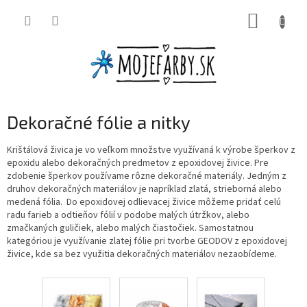
Prejsť
NÁKUP
na
obsah
KOŠÍK
Dekoračné fólie a nitky
Krištálová živica je vo veľkom množstve využívaná k výrobe šperkov z
epoxidu alebo dekoračných predmetov z epoxidovej živice. Pre
zdobenie šperkov používame rôzne dekoračné materiály. Jedným z
druhov dekoračných materiálov je napríklad zlatá, strieborná alebo
medená fólia. Do epoxidovej odlievacej živice môžeme pridať celú
radu farieb a odtieňov fólií v podobe malých útržkov, alebo
zmačkaných guličiek, alebo malých čiastočiek. Samostatnou
kategóriou je využívanie zlatej fólie pri tvorbe GEODOV z epoxidovej
živice, kde sa bez využitia dekoračných materiálov nezaobídeme.