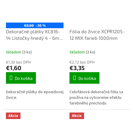
€2,50
–36 %
Dekoračné plátky XC816-
Fólia do živice XCPR1205-
14 Lístočky hnedý 4 - 6mm
12 MIX farieb 1000mm
10g
Skladom
(3 ks)
Skladom
(3 ks)
€1,30 bez DPH
€2,72 bez DPH
€1,60
€3,35
Do košíka
Do košíka
Dekoračné plátky do epoxidovej
Celofánová dekoračná fólia sa
živice.
používa na vytvorenie efektu
farebného prechodu
Akcia
Akcia