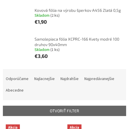
Kovová fólia na výrobu šperkov A456 Zlatá 0,5g
Skladom
(2 ks)
€1,90
Samolepiaca fólia XCPRC-166 Kvety modré 100
druhov 90x40mm
Skladom
(1 ks)
€3,60
R
a
Odporúčame
Najlacnejšie
Najdrahšie
Najpredávanejšie
d
e
Abecedne
n
i
e
OTVORIŤ FILTER
p
r
V
Akcia
Akcia