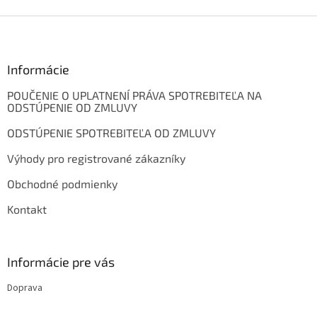
d
o
v
Z
a
a
c
á
n
i
p
i
e
ä
Informácie
e
p
t
r
POUČENIE O UPLATNENÍ PRÁVA SPOTREBITEĽA NA
i
v
ODSTÚPENIE OD ZMLUVY
e
k
y
ODSTÚPENIE SPOTREBITEĽA OD ZMLUVY
v
ý
Výhody pro registrované zákazníky
p
i
Obchodné podmienky
s
Kontakt
u
Informácie pre vás
Doprava