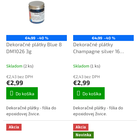
€4,99
–40 %
€4,99
–40 %
Dekoračné plátky Blue 8
Dekoračné plátky
DM1026 3g
Champagne silver 16
DM1015 3g
Skladom
(2 ks)
Skladom
(1 ks)
€2,43 bez DPH
€2,43 bez DPH
€2,99
€2,99
Do košíka
Do košíka
Dekoračné plátky - fólia do
Dekoračné plátky - fólia do
epoxidovej živice.
epoxidovej živice.
Akcia
Akcia
Novinka