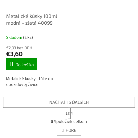
Metalické kúsky 100ml
modrá - zlatá 40099
Skladom
(2 ks)
€2,93 bez DPH
€3,60
Do košíka
Metalické kúsky - fólie do
epoxidovej živice.
NAČÍTAŤ 15 ĎALŠÍCH
S
1
4
t
O
r
54
položiek celkom
v
á
l
HORE
n
á
k