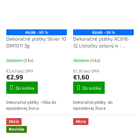
€5,98
–50 %
€2,50
–36 %
Dekoračné plátky Silver 10
Dekoračné plátky XC816-
DM1011 3g
12 Lístočky zelený 4 -
6mm 10g
Skladom
(2 ks)
Skladom
(3 ks)
€2,43 bez DPH
€1,30 bez DPH
€2,99
€1,60
Do košíka
Do košíka
Dekoračné plátky - fólia do
Dekoračné plátky do
epoxidovej živice.
epoxidovej živice.
Akcia
Akcia
Novinka