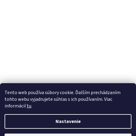
Tento web používa súbory cookie. Ďalším prechádzaním
tohto webu vyjadrujete súhlas s ich používaním. Viac
informácií
tu
.
Nastavenie
Vytvoril Shoptet