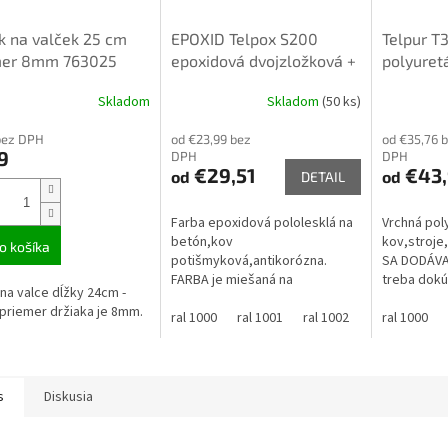
k na valček 25 cm
EPOXID Telpox S200
Telpur T
mer 8mm 763025
epoxidová dvojzložková +
polyuret
tvrdidlo set 1,2kg mix
lesklá 2,
Skladom
Skladom
(50 ks)
Priemerné
podla vzorkovníka ral
vzorkovní
hodnotenie
bez DPH
od €23,99 bez
od €35,76 
produktu
9
DPH
DPH
je
€29,51
€43,
od
od
DETAIL
3,0
z
5
Farba epoxidová pololesklá na
Vrchná pol
hviezdičiek.
betón,kov
kov,stroje
o košíka
potišmyková,antikorózna.
SA DODÁVA 
FARBA je miešaná na
treba dokúp
 na valce dĺžky 24cm -
požiadavku zákazníka a nedá
TELHARD P
priemer držiaka je 8mm.
sa vrátiť, pokiaľ je danný odtieň
ral 1000
ral 1001
ral 1002
ral 1003
na požiada
ral 1000
ra
v poriadku podľa vzorkovníka !!!
nedá sa...
s
Diskusia