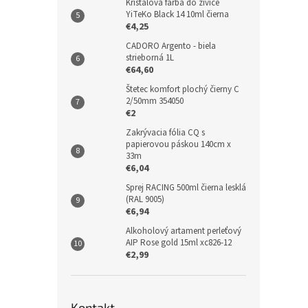
Krištálová farba do živice
YiTeKo Black 14 10ml čierna
€4,25
CADORO Argento - biela
strieborná 1L
€64,60
Štetec komfort plochý čierny C
2/50mm 354050
€2
Zakrývacia fólia CQ s
papierovou páskou 140cm x
33m
€6,04
Sprej RACING 500ml čierna lesklá
(RAL 9005)
€6,94
Alkoholový artament perleťový
AIP Rose gold 15ml xc826-12
€2,99
Kontakt