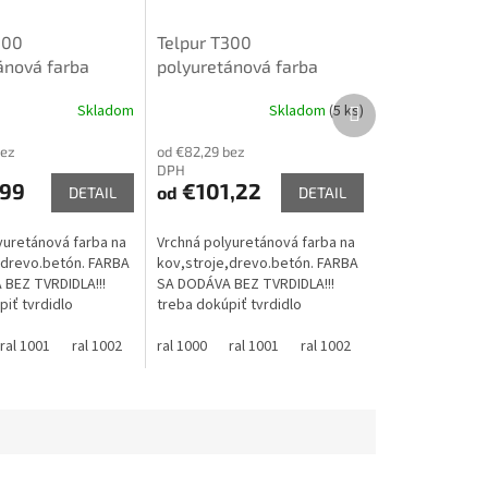
300
Telpur T300
ánová farba
polyuretánová farba
6kg mix podla
lesklá 8kg mix podla
Ďalší
Skladom
Skladom
(5 ks)
ka ral pozri
vzorkovníka ral pozri
produkt
bez
od €82,29 bez
DPH
99
€101,22
od
DETAIL
DETAIL
yuretánová farba na
Vrchná polyuretánová farba na
,drevo.betón. FARBA
kov,stroje,drevo.betón. FARBA
BEZ TVRDIDLA!!!
SA DODÁVA BEZ TVRDIDLA!!!
iť tvrdidlo
treba dokúpiť tvrdidlo
UR FARBA je miešaná
TELHARD PUR FARBA je miešaná
vku zákazníka a
l 1004
ral 1001
ral 1005
ral 1002
ral 1006
ral 1003
na požiadavku zákazníka a
ral 1000
ral 1007
ral 1004
ral 1001
ral 1011
ral 1005
ral 1002
ral 1012
ral 1006
ral 1003
ral 1013
ral 1007
ral 10
nedá sa...