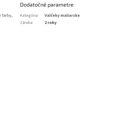
Dodatočné parametre
 farby,
Kategória
:
Valčeky maliarske
Záruka
:
2 roky