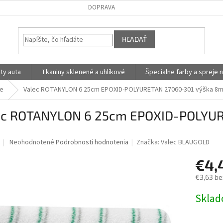
DOPRAVA
HĽADAŤ
ty auta
Tkaniny sklenené a uhlíkové
Špecialne farby a spreje n
ke
Valec ROTANYLON 6 25cm EPOXID-POLYURETAN 27060-301 výška 8
ec ROTANYLON 6 25cm EPOXID-POLYU
Priemerné
Neohodnotené
Podrobnosti hodnotenia
Značka:
Valec BLAUGOLD
hodnotenie
produktu
€4,
je
€3,63 be
0,0
z
Jednotk
Skla
5
cena:
hviezdičiek.