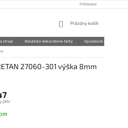
Prihlásenie
NÁKUPNÝ
Prázdny košík
KOŠÍK
a stroje
Benátske dekoratívne farby
Epoxidové živice na šper
mm
RETAN 27060-301 výška 8mm
47
z DPH
ová
dom