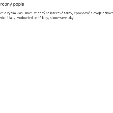
robný popis
amid výška vlasu 8mm. Vhodný na latexové farby, epoxidové a dvojzložkové
tické laky, vodourieditelné laky, silnovrstvé laky.