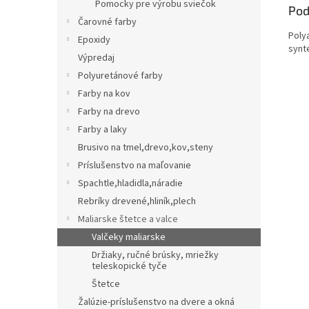
Pomocky pre výrobu sviečok
Pod
Čarovné farby
Poly
Epoxidy
synte
Výpredaj
Polyuretánové farby
Farby na kov
Farby na drevo
Farby a laky
Brusivo na tmel,drevo,kov,steny
Príslušenstvo na maľovanie
Spachtle,hladidla,náradie
Rebríky drevené,hliník,plech
Maliarske štetce a valce
Valčeky maliarske
Držiaky, ručné brúsky, mriežky
teleskopické tyče
Štetce
Žalúzie-príslušenstvo na dvere a okná