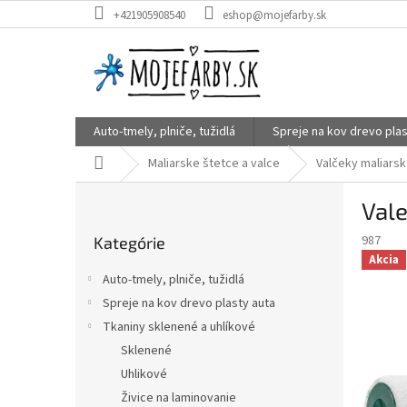
Prejsť
+421905908540
eshop@mojefarby.sk
na
obsah
Auto-tmely, plniče, tužidlá
Spreje na kov drevo plas
Domov
Maliarske štetce a valce
Valčeky maliars
B
Val
o
Preskočiť
č
987
Kategórie
kategórie
n
Akcia
ý
Auto-tmely, plniče, tužidlá
p
Spreje na kov drevo plasty auta
a
Tkaniny sklenené a uhlíkové
n
e
Sklenené
l
Uhlikové
Živice na laminovanie