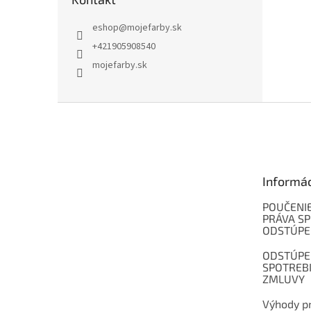
eshop
@
mojefarby.sk
+421905908540
mojefarby.sk
Z
á
p
ä
t
Informá
i
e
POUČENIE
PRÁVA SP
ODSTÚPE
ODSTÚPE
SPOTREB
ZMLUVY
Výhody pr