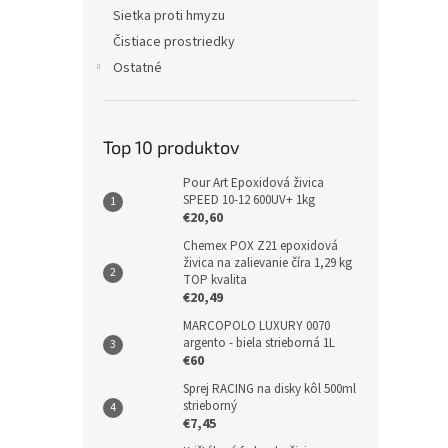
Sietka proti hmyzu
Čistiace prostriedky
Ostatné
Top 10 produktov
Pour Art Epoxidová živica
SPEED 10-12 600UV+ 1kg
€20,60
Chemex POX Z21 epoxidová
živica na zalievanie číra 1,29 kg
TOP kvalita
€20,49
MARCOPOLO LUXURY 0070
argento - biela strieborná 1L
€60
Sprej RACING na disky kôl 500ml
strieborný
€7,45