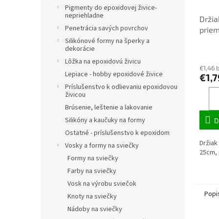
Pigmenty do epoxidovej živice-
nepriehladne
Držia
Penetrácia savých povrchov
prie
Silikónové formy na šperky a
dekorácie
Lôžka na epoxidovú živicu
€1,46 
Lepiace - hobby epoxidové živice
€1,7
Príslušenstvo k odlievaniu epoxidovou
živicou
Brúsenie, leštenie a lakovanie
Silikóny a kaučuky na formy
D
Ostatné - príslušenstvo k epoxidom
Držiak
Vosky a formy na sviečky
25cm, 
Formy na sviečky
Farby na sviečky
Vosk na výrobu sviečok
Popi
Knoty na sviečky
Nádoby na sviečky