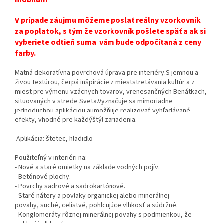
V prípade záujmu môžeme poslať reálny vzorkovník
za poplatok, s tým že vzorkovník pošlete späť a ak si
vyberiete odtieň suma vám bude odpočítaná z ceny
farby.
Matná dekoratívna povrchová úprava pre interiéry.S jemnou a
živou textúrou, čerpá inšpirácie z mieststretávania kultúr a z
miest pre výmenu vzácnych tovarov, vrenesančných Benátkach,
situovaných v strede Sveta.Vyznačuje sa mimoriadne
jednoduchou aplikáciou aumožňuje realizovať vyhľadávané
efekty, vhodné pre každýštýl zariadenia.
Aplikácia: štetec, hladidlo
Použiteľný v interiéri na:
- Nové a staré omietky na základe vodných pojív.
- Betónové plochy.
- Povrchy sadrové a sadrokartónové.
- Staré nátery a povlaky organickej alebo minerálnej
povahy, suché, celistvé, pohlcujúce vlhkosť a súdržné.
- Konglomeráty rôznej minerálnej povahy s podmienkou, že