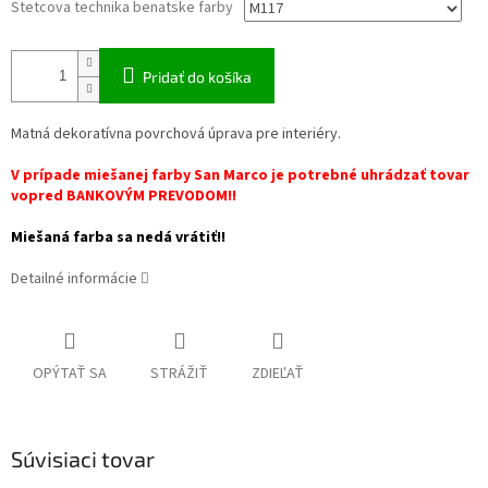
Stetcova technika benatske farby
Pridať do košíka
Matná dekoratívna povrchová úprava pre interiéry.
V prípade miešanej farby San Marco je potrebné uhrádzať tovar
vopred BANKOVÝM PREVODOM!!
Miešaná farba sa nedá vrátiť!!
Detailné informácie
OPÝTAŤ SA
STRÁŽIŤ
ZDIEĽAŤ
Súvisiaci tovar