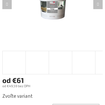
od
€61
od
€49,59
bez DPH
Jednotková
Zvoľte variant
cena: