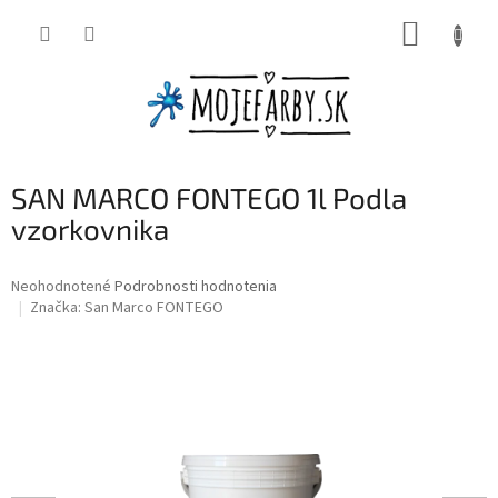
Prejsť
NÁKUP
na
obsah
KOŠÍK
SAN MARCO FONTEGO 1l Podla
vzorkovnika
Priemerné
Neohodnotené
Podrobnosti hodnotenia
hodnotenie
Značka:
San Marco FONTEGO
produktu
je
0,0
z
5
hviezdičiek.