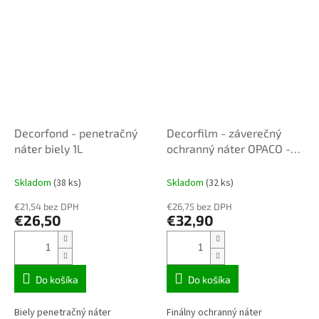
Decorfond - penetračný
Decorfilm - záverečný
náter biely 1L
ochranný náter OPACO -
matný 1L
Skladom
(38 ks)
Skladom
(32 ks)
€21,54 bez DPH
€26,75 bez DPH
€26,50
€32,90
Do košíka
Do košíka
Biely penetračný náter
Finálny ochranný náter