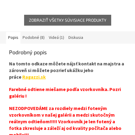
ZOBRAZIŤ VŠETKY SÚVISIACE PRODUKTY
Popis
Podobné (8)
Videá (1)
Diskusia
Podrobný popis
Na tomto odkaze môžete nájsť kontakt na majstra a
zároveň si môžete pozrieť ukážku jeho
práce
Ragazzi.sk
Farebné odtiene miešame podľa vzorkovníka. Pozri
galériu !
NEZODPOVEDÁME za rozdiely medzi foteným
vzorkovníkom v našej galérii a medzi skutočným
reálnym odtieňom!!!!! Vzorkovník je len fotený a
fotka zkresluje a záleží aj od kvality počítača alebo
mobilu!!!