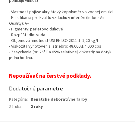
pohlcujú vlhkosť.
- Vlastnosť pojiva: akrylátový kopolymér vo vodnej emulzii
- Klasifikácia pre kvalitu vzduchu v interiéri (Indoor Air
Quality): A+
- Pigmenty: perleťovo dúhové
- Rozpúšťadlo: voda
- Objemová hmotnosť UNI EN ISO 2811-1: 1,20 kg/l
- Viskozita vyhotovenia: striebro: 48.000 ± 4.000 cps
- Zasychanie (pri 25°C a 65% relatívnej vlhkosti): na dotyk
jednu hodinu.
Nepoužívať na čerstvé podklady.
Dodatočné parametre
Kategória
:
Benátske dekoratívne farby
Záruka
:
2 roky
Z
á