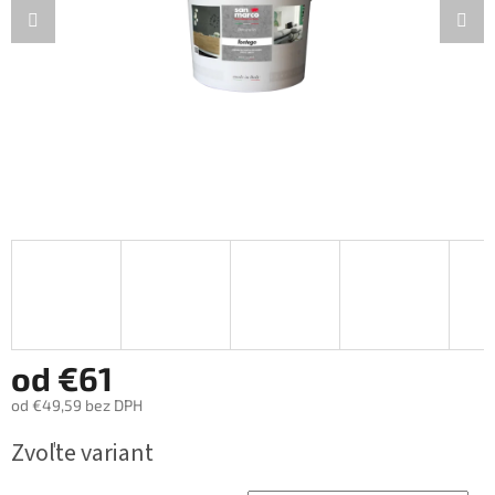
od
€61
od
€49,59
bez DPH
Jednotková
Zvoľte variant
cena: