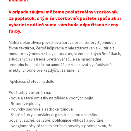
V prípade záujmu môžeme poslať reálny vzorkovník
za poplatok, s tým že vzorkovník pošlete späť a ak si
vyberiete odtieň suma vám bude odpočítaná z ceny
farby.
Matná dekoratívna povrchová úprava pre interiéry.S jemnou a
živou textúrou, čerpá inšpirácie z mieststretávania kultúr a z
miest pre výmenu vzácnych tovarov, vrenesančných Benátkach,
situovaných v strede Sveta.Vyznačuje sa mimoriadne
jednoduchou aplikáciou aumožňuje realizovať vyhľadávané
efekty, vhodné pre každýštýl zariadenia.
Aplikácia: štetec, hladidlo
Použiteľný v interiéri na:
- Nové a staré omietky na základe vodných pojív.
- Betónové plochy.
- Povrchy sadrové a sadrokartónové.
- Staré nátery a povlaky organickej alebo minerálnej
povahy, suché, celistvé, pohlcujúce vlhkosť a súdržné.
- Konglomeráty rôznej minerálnej povahy s podmienkou, že