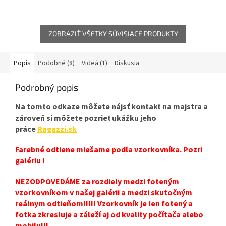
ZOBRAZIŤ VŠETKY SÚVISIACE PRODUKTY
Popis
Podobné (8)
Videá (1)
Diskusia
Podrobný popis
Na tomto odkaze môžete nájsť kontakt na majstra a
zároveň si môžete pozrieť ukážku jeho
práce
Ragazzi.sk
Farebné odtiene miešame podľa vzorkovníka. Pozri
galériu !
NEZODPOVEDÁME za rozdiely medzi foteným
vzorkovníkom v našej galérii a medzi skutočným
reálnym odtieňom!!!!! Vzorkovník je len fotený a
fotka zkresluje a záleží aj od kvality počítača alebo
mobilu!!!