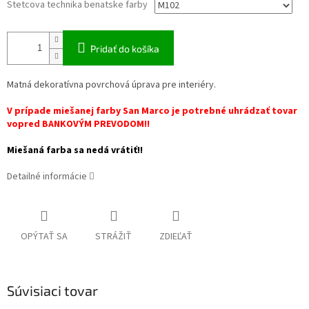
Stetcova technika benatske farby
Pridať do košíka
Matná dekoratívna povrchová úprava pre interiéry.
V prípade miešanej farby San Marco je potrebné uhrádzať tovar
vopred BANKOVÝM PREVODOM!!
Miešaná farba sa nedá vrátiť!!
Detailné informácie
OPÝTAŤ SA
STRÁŽIŤ
ZDIEĽAŤ
Súvisiaci tovar