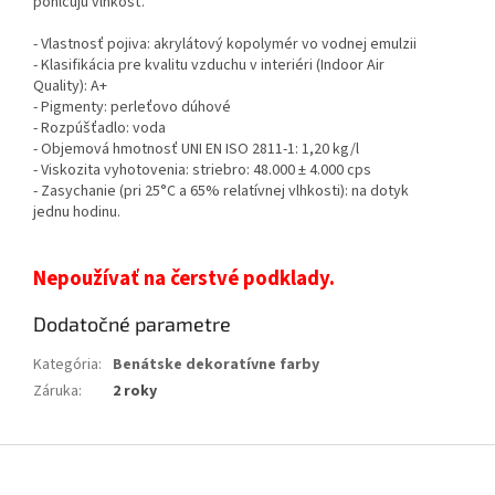
pohlcujú vlhkosť.
- Vlastnosť pojiva: akrylátový kopolymér vo vodnej emulzii
- Klasifikácia pre kvalitu vzduchu v interiéri (Indoor Air
Quality): A+
- Pigmenty: perleťovo dúhové
- Rozpúšťadlo: voda
- Objemová hmotnosť UNI EN ISO 2811-1: 1,20 kg/l
- Viskozita vyhotovenia: striebro: 48.000 ± 4.000 cps
- Zasychanie (pri 25°C a 65% relatívnej vlhkosti): na dotyk
jednu hodinu.
Nepoužívať na čerstvé podklady.
Dodatočné parametre
Kategória
:
Benátske dekoratívne farby
Záruka
:
2 roky
Z
á