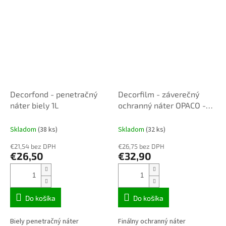
Decorfond - penetračný
Decorfilm - záverečný
náter biely 1L
ochranný náter OPACO -
matný 1L
Skladom
(38 ks)
Skladom
(32 ks)
€21,54 bez DPH
€26,75 bez DPH
€26,50
€32,90
Do košíka
Do košíka
Biely penetračný náter
Finálny ochranný náter