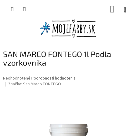
Prejsť
NÁKUP
na
obsah
KOŠÍK
SAN MARCO FONTEGO 1l Podla
vzorkovnika
Priemerné
Neohodnotené
Podrobnosti hodnotenia
hodnotenie
Značka:
San Marco FONTEGO
produktu
je
0,0
z
5
hviezdičiek.