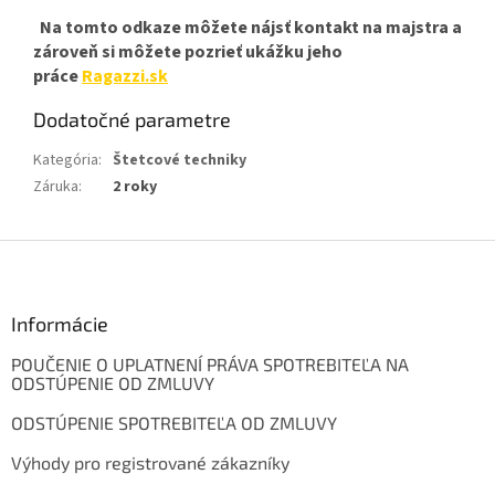
Na tomto odkaze môžete nájsť kontakt na majstra a
zároveň si môžete pozrieť ukážku jeho
práce
Ragazzi.sk
Dodatočné parametre
Kategória
:
Štetcové techniky
Záruka
:
2 roky
Z
á
p
ä
Informácie
t
POUČENIE O UPLATNENÍ PRÁVA SPOTREBITEĽA NA
i
ODSTÚPENIE OD ZMLUVY
e
ODSTÚPENIE SPOTREBITEĽA OD ZMLUVY
Výhody pro registrované zákazníky