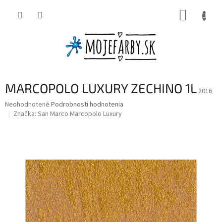
Prejsť
NÁKUP
na
obsah
KOŠÍK
MARCOPOLO LUXURY ZECHINO 1L
2016
Priemerné
Neohodnotené
Podrobnosti hodnotenia
hodnotenie
Značka:
San Marco Marcopolo Luxury
produktu
je
0,0
z
5
hviezdičiek.