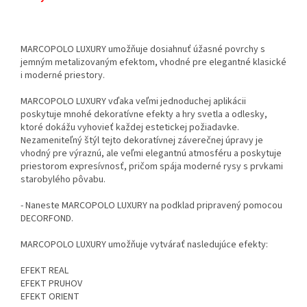
MARCOPOLO LUXURY umožňuje dosiahnuť úžasné povrchy s
jemným metalizovaným efektom, vhodné pre elegantné klasické
i moderné priestory.
MARCOPOLO LUXURY vďaka veľmi jednoduchej aplikácii
poskytuje mnohé dekoratívne efekty a hry svetla a odlesky,
ktoré dokážu vyhovieť každej estetickej požiadavke.
Nezameniteľný štýl tejto dekoratívnej záverečnej úpravy je
vhodný pre výraznú, ale veľmi elegantnú atmosféru a poskytuje
priestorom expresívnosť, pričom spája moderné rysy s prvkami
starobylého pôvabu.
- Naneste MARCOPOLO LUXURY na podklad pripravený pomocou
DECORFOND.
MARCOPOLO LUXURY umožňuje vytvárať nasledujúce efekty:
EFEKT REAL
EFEKT PRUHOV
EFEKT ORIENT