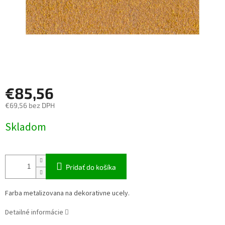
€85,56
€69,56 bez DPH
Jednotková
Skladom
cena:
Pridať do košíka
Farba metalizovana na dekorativne ucely.
Detailné informácie