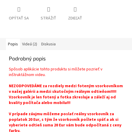
OPÝTAŤ SA
STRÁŽIŤ
ZDIEĽAŤ
Popis
Videá (2)
Diskusia
Podrobný popis
Spôsob aplikácie tohto produktu si môžete pozrieť v
inštruktážnom videu.
NEZODPOVEDÁME za rozdiely medzi foteným vzorkovníkom
v našej galérii a medzi skutočným reálnym odtieňom!!!!!
Vzorkovník je len fotený a fotka zkresluje a záleží aj od
kvality počítača alebo mobilu!!!
V prípade záujmu môžeme poslať reálny vzorkovník za
poplatok 20 Eur, s tým že vzorkovník pošlete späť a ak si
vyberiete odtieň suma 20 Eur vám bude odpočítaná z ceny
farby.