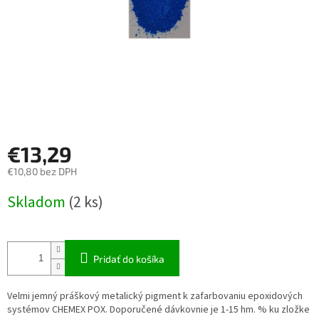
€13,29
€10,80 bez DPH
Jednotková
Skladom
(2 ks)
cena:
Pridať do košíka
Velmi jemný práškový metalický pigment k zafarbovaniu epoxidových
systémov CHEMEX POX. Doporučené dávkovnie je 1-15 hm. % ku zložke