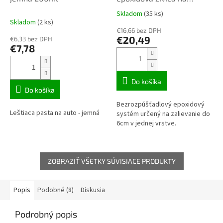
zalievanie číra 1,29 kg TOP
Skladom
(35 ks)
Priemerné
kvalita
Skladom
(2 ks)
hodnotenie
€16,66 bez DPH
produktu
€20,49
€6,33 bez DPH
je
€7,78
3,3
z
5
hviezdičiek.
Do košíka
Do košíka
Bezrozpúšťadlový epoxidový
Leštiaca pasta na auto - jemná
systém určený na zalievanie do
6cm v jednej vrstve.
ZOBRAZIŤ VŠETKY SÚVISIACE PRODUKTY
Popis
Podobné (8)
Diskusia
Podrobný popis