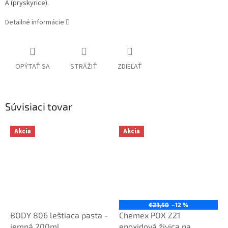
A (pryskyrice).
Detailné informácie
OPÝTAŤ SA
STRÁŽIŤ
ZDIEĽAŤ
Súvisiaci tovar
Akcia
Akcia
€23,50
–12 %
BODY 806 leštiaca pasta -
Chemex POX Z21
jemná 200ml
epoxidová živica na