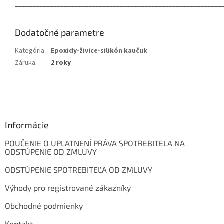
___________________________________________________________
Dodatočné parametre
Kategória
:
Epoxidy-živice-silikón kaučuk
Záruka
:
2 roky
Z
á
p
ä
Informácie
t
POUČENIE O UPLATNENÍ PRÁVA SPOTREBITEĽA NA
i
ODSTÚPENIE OD ZMLUVY
e
ODSTÚPENIE SPOTREBITEĽA OD ZMLUVY
Výhody pro registrované zákazníky
Obchodné podmienky
Kontakt