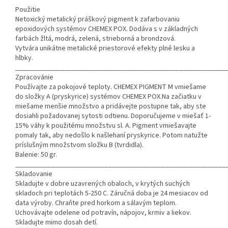
Použitie
Netoxický metalický práškový pigment k zafarbovaniu
epoxidových systémov CHEMEX POX. Dodáva s v základných
farbách žltá, modrá, zelená, strieborná a brondzová.
Vytvára unikátne metalické priestorové efekty plné lesku a
hlbky.
___________________________________________________________
Zpracovánie
Používajte za pokojové teploty. CHEMEX PIGMENT M vmiešame
do složky A (pryskyrice) systémov CHEMEX POX.Na začiatku v
miešame menšie množstvo a pridávejte postupne tak, aby ste
dosiahli požadovanej sytosti odtienu. Doporučujeme v miešať 1-
15% váhy k použitému množstvu sl. A. Pigment vmiešavajte
pomaly tak, aby nedošlo k našlehaní pryskyrice. Potom natužte
príslušným množstvom složku B (tvrdidla).
Balenie: 50 gr.
___________________________________________________________
Skladovanie
Skladujte v dobre uzavrených obaloch, v krytých suchých
skladoch pri teplotách 5-250 C. Záručná doba je 24 mesiacov od
data výroby. Chraňte pred horkom a sálavým teplom.
Uchovávajte odelene od potravín, nápojov, krmiv a liekov.
Skladujte mimo dosah detí.