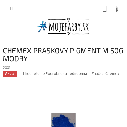
Prejsť
NÁKUP
na
obsah
KOŠÍK
CHEMEX PRASKOVY PIGMENT M 50G
MODRY
2001
Priemerné
1 hodnotenie
Podrobnosti hodnotenia
Značka:
Chemex
Akcia
hodnotenie
produktu
je
5,0
z
5
hviezdičiek.