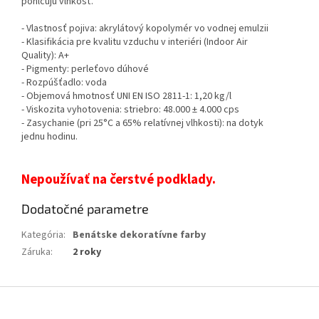
pohlcujú vlhkosť.
- Vlastnosť pojiva: akrylátový kopolymér vo vodnej emulzii
- Klasifikácia pre kvalitu vzduchu v interiéri (Indoor Air
Quality): A+
- Pigmenty: perleťovo dúhové
- Rozpúšťadlo: voda
- Objemová hmotnosť UNI EN ISO 2811-1: 1,20 kg/l
- Viskozita vyhotovenia: striebro: 48.000 ± 4.000 cps
- Zasychanie (pri 25°C a 65% relatívnej vlhkosti): na dotyk
jednu hodinu.
Nepoužívať na čerstvé podklady.
Dodatočné parametre
Kategória
:
Benátske dekoratívne farby
Záruka
:
2 roky
Z
á