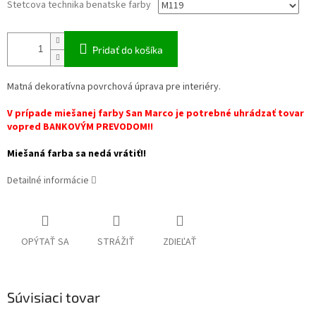
Stetcova technika benatske farby
Pridať do košíka
Matná dekoratívna povrchová úprava pre interiéry.
V prípade miešanej farby San Marco je potrebné uhrádzať tovar
vopred BANKOVÝM PREVODOM!!
Miešaná farba sa nedá vrátiť!!
Detailné informácie
OPÝTAŤ SA
STRÁŽIŤ
ZDIEĽAŤ
Súvisiaci tovar