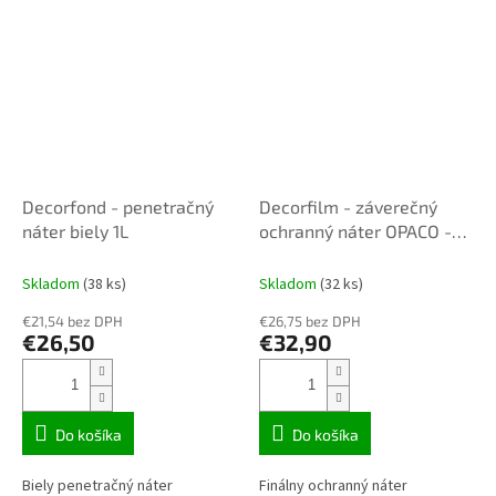
Decorfond - penetračný
Decorfilm - záverečný
náter biely 1L
ochranný náter OPACO -
matný 1L
Skladom
(38 ks)
Skladom
(32 ks)
€21,54 bez DPH
€26,75 bez DPH
€26,50
€32,90
Do košíka
Do košíka
Biely penetračný náter
Finálny ochranný náter