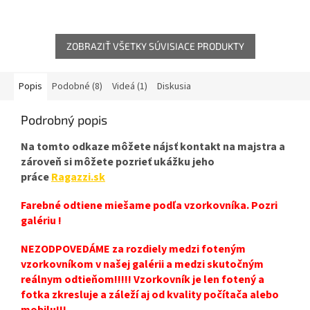
ZOBRAZIŤ VŠETKY SÚVISIACE PRODUKTY
Popis
Podobné (8)
Videá (1)
Diskusia
Podrobný popis
Na tomto odkaze môžete nájsť kontakt na majstra a
zároveň si môžete pozrieť ukážku jeho
práce
Ragazzi.sk
Farebné odtiene miešame podľa vzorkovníka. Pozri
galériu !
NEZODPOVEDÁME za rozdiely medzi foteným
vzorkovníkom v našej galérii a medzi skutočným
reálnym odtieňom!!!!! Vzorkovník je len fotený a
fotka zkresluje a záleží aj od kvality počítača alebo
mobilu!!!