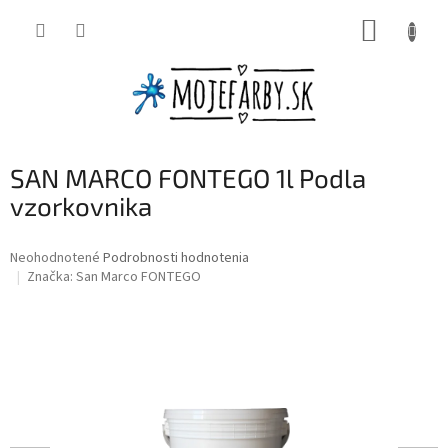
Prejsť
NÁKUP
na
obsah
KOŠÍK
SAN MARCO FONTEGO 1l Podla
vzorkovnika
Priemerné
Neohodnotené
Podrobnosti hodnotenia
hodnotenie
Značka:
San Marco FONTEGO
produktu
je
0,0
z
5
hviezdičiek.