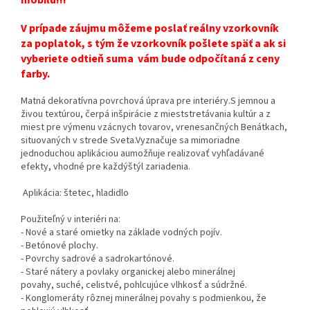
V prípade záujmu môžeme poslať reálny vzorkovník
za poplatok, s tým že vzorkovník pošlete späť a ak si
vyberiete odtieň suma vám bude odpočítaná z ceny
farby.
Matná dekoratívna povrchová úprava pre interiéry.S jemnou a
živou textúrou, čerpá inšpirácie z mieststretávania kultúr a z
miest pre výmenu vzácnych tovarov, vrenesančných Benátkach,
situovaných v strede Sveta.Vyznačuje sa mimoriadne
jednoduchou aplikáciou aumožňuje realizovať vyhľadávané
efekty, vhodné pre každýštýl zariadenia.
Aplikácia: štetec, hladidlo
Použiteľný v interiéri na:
- Nové a staré omietky na základe vodných pojív.
- Betónové plochy.
- Povrchy sadrové a sadrokartónové.
- Staré nátery a povlaky organickej alebo minerálnej
povahy, suché, celistvé, pohlcujúce vlhkosť a súdržné.
- Konglomeráty rôznej minerálnej povahy s podmienkou, že