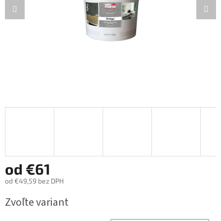
od
€61
od
€49,59
bez DPH
Jednotková
Zvoľte variant
cena: