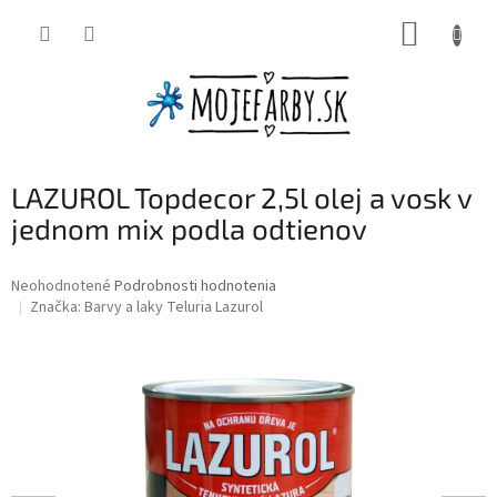
Prejsť
NÁKUP
na
obsah
KOŠÍK
LAZUROL Topdecor 2,5l olej a vosk v
jednom mix podla odtienov
Priemerné
Neohodnotené
Podrobnosti hodnotenia
hodnotenie
Značka:
Barvy a laky Teluria Lazurol
produktu
je
0,0
z
5
hviezdičiek.