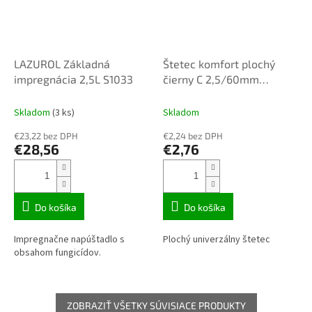
LAZUROL Základná
Štetec komfort plochý
impregnácia 2,5L S1033
čierny C 2,5/60mm
354060
Skladom
(3 ks)
Skladom
€23,22 bez DPH
€2,24 bez DPH
€28,56
€2,76
Do košíka
Do košíka
Impregnačne napúštadlo s
Plochý univerzálny štetec
obsahom fungicídov.
ZOBRAZIŤ VŠETKY SÚVISIACE PRODUKTY