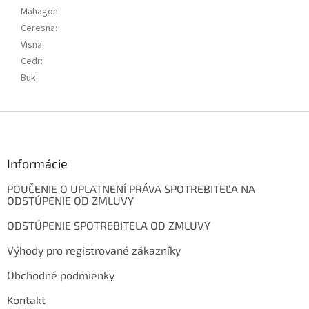
Mahagon
:
Ceresna
:
Visna
:
Cedr
:
Buk
:
Z
á
p
ä
Informácie
t
POUČENIE O UPLATNENÍ PRÁVA SPOTREBITEĽA NA
i
ODSTÚPENIE OD ZMLUVY
e
ODSTÚPENIE SPOTREBITEĽA OD ZMLUVY
Výhody pro registrované zákazníky
Obchodné podmienky
Kontakt