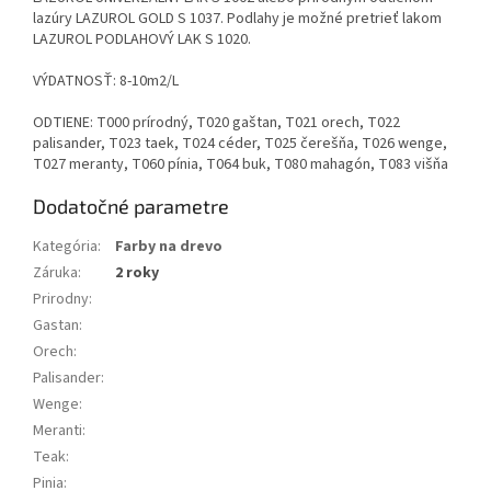
lazúry LAZUROL GOLD S 1037. Podlahy je možné pretrieť lakom
LAZUROL PODLAHOVÝ LAK S 1020.
VÝDATNOSŤ: 8-10m2/L
ODTIENE: T000 prírodný, T020 gaštan, T021 orech, T022
palisander, T023 taek, T024 céder, T025 čerešňa, T026 wenge,
T027 meranty, T060 pínia, T064 buk, T080 mahagón, T083 višňa
Dodatočné parametre
Kategória
:
Farby na drevo
Záruka
:
2 roky
Prirodny
:
Gastan
:
Orech
:
Palisander
:
Wenge
:
Meranti
:
Teak
:
Pinia
: