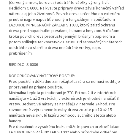
(červený smrek, borovica) odstráňte všetky výrony živíc
riedidlom C 6000. Na kvalite prípravy dreva závisí konečný vzhľad
náteru a aj jeho životnosť. Povrch dreva určeného do exteriéru
je nutné najprv napustiť vhodným fungicídnym napúšťadlom
LAZUROL IMPREGNAČNÝ ZÁKLAD S 1033, ktorý zaistí ochranu
dreva pred napadnutím plesňami, hubami a hmyzom. V ďalšom
kroku povrch dreva prebrúste jemným brúsnym papierom a
potom aplikujte tenkovrstvovú lazúru. Pri renovačných náteroch
odstráňte zo starého dreva nesúdržné vrstvy, napr.
prebrúsením.
RIEDIDLO: S 6006
DOPORUČOVANÝ NÁTEROVÝ POSTUP:
Pred použitím dôkladne zamiešajte! Lazúra sa nemusí riediť, je
pripravená na priame použitie.
Minimálna teplota pri natieraní je 7°C. Pri použití v interiéroch
nanášajte v 1 až 2 vrstvách, v exteriéroch je vhodné nanášať 3
vrstvy. Jednotlivé nátery sa nanášajú v intervale 24 hod. Pre
rovnomerné zvýraznenie kresby dreva zotrite po 10 až 15
minútach nevsiaknutú lazúru pomocou suchého štetca alebo
handry.
Pre dosiahnutie vysokého lesku môžete povrch pretrieť lakom
LAZUROL UNIVERZÁLNY LAK S 1002 alebo prírodným odtieňom