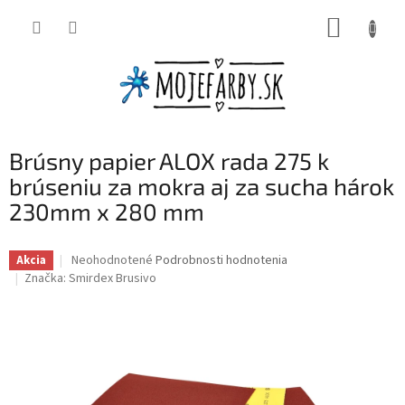
Prejsť
NÁKUP
na
obsah
KOŠÍK
Brúsny papier ALOX rada 275 k
brúseniu za mokra aj za sucha hárok
230mm x 280 mm
Priemerné
Neohodnotené
Podrobnosti hodnotenia
Akcia
hodnotenie
Značka:
Smirdex Brusivo
produktu
je
0,0
z
5
hviezdičiek.