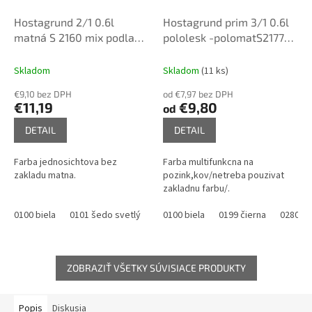
Hostagrund 2/1 0.6l
Hostagrund prim 3/1 0.6l
matná S 2160 mix podla
pololesk -polomatS2177
odtienov
mix podla odtienov
Skladom
Skladom
(11 ks)
€9,10 bez DPH
od €7,97 bez DPH
€11,19
€9,80
od
DETAIL
DETAIL
Farba jednosichtova bez
Farba multifunkcna na
zakladu matna.
pozink,kov/netreba pouzivat
zakladnu farbu/.
0100 biela
0101 šedo svetlý
0110 šedá stredná
0100 biela
0199 čierna
0199 čierna
0280 pa
0
ZOBRAZIŤ VŠETKY SÚVISIACE PRODUKTY
Popis
Diskusia