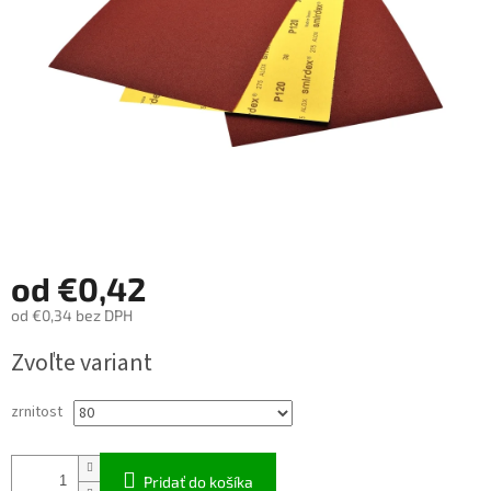
od
€0,42
od
€0,34
bez DPH
Jednotková
Zvoľte variant
cena:
zrnitost
Pridať do košíka