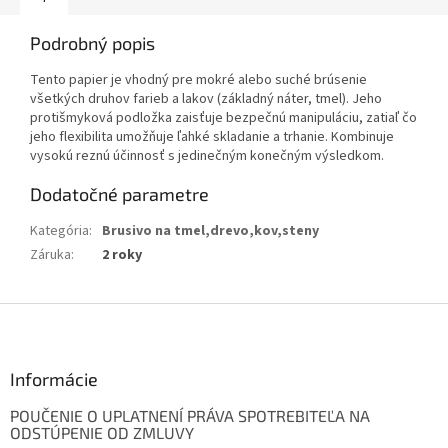
Podrobný popis
Tento papier je vhodný pre mokré alebo suché brúsenie
všetkých druhov farieb a lakov (základný náter, tmel). Jeho
protišmyková podložka zaisťuje bezpečnú manipuláciu, zatiaľ čo
jeho flexibilita umožňuje ľahké skladanie a trhanie. Kombinuje
vysokú reznú účinnosť s jedinečným konečným výsledkom.
Dodatočné parametre
Kategória
:
Brusivo na tmel,drevo,kov,steny
Záruka
:
2 roky
Z
á
p
ä
Informácie
t
POUČENIE O UPLATNENÍ PRÁVA SPOTREBITEĽA NA
i
ODSTÚPENIE OD ZMLUVY
e