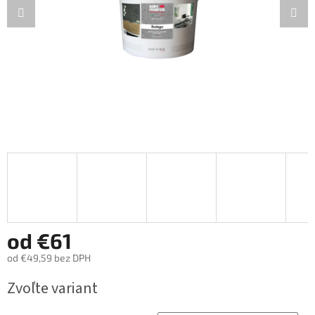
od
€61
od
€49,59
bez DPH
Jednotková
Zvoľte variant
cena: