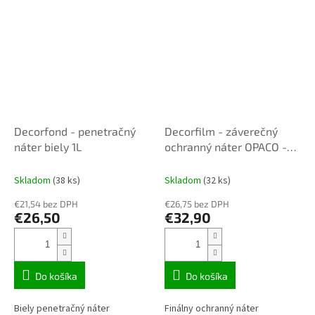
Decorfond - penetračný
Decorfilm - záverečný
náter biely 1L
ochranný náter OPACO -
matný 1L
Skladom
(38 ks)
Skladom
(32 ks)
€21,54 bez DPH
€26,75 bez DPH
€26,50
€32,90
Do košíka
Do košíka
Biely penetračný náter
Finálny ochranný náter