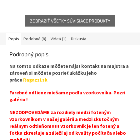
ZOBRAZIŤ VŠETKY SÚVISIACE PRODUKTY
Popis
Podobné (8)
Videá (1)
Diskusia
Podrobný popis
Na tomto odkaze môžete nájsť kontakt na majstra a
zároveň si môžete pozrieť ukážku jeho
práce
Ragazzi.sk
Farebné odtiene miešame podľa vzorkovníka. Pozri
galériu !
NEZODPOVEDÁME za rozdiely medzi foteným
vzorkovníkom v našej galérii a medzi skutočným
reálnym odtieňom!!!!! Vzorkovník je len fotený a
fotka zkresluje a záleží aj od kvality počítača alebo
mobilu!!!