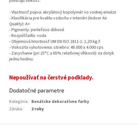
pohlcujú vlhkosť.
- Vlastnosť pojiva: akrylátový kopolymér vo vodnej emulzii
- Klasifikácia pre kvalitu vzduchu v interiéri (Indoor Air
Quality): A+
- Pigmenty: perleťovo dúhové
- Rozpúšťadlo: voda
- Objemová hmotnosť UNI EN ISO 2811-1: 1,20 kg/l
- Viskozita vyhotovenia: striebro: 48.000 ± 4.000 cps
- Zasychanie (pri 25°C a 65% relatívnej vlhkosti): na dotyk
jednu hodinu.
Nepoužívať na čerstvé podklady.
Dodatočné parametre
Kategória
:
Benátske dekoratívne farby
Záruka
:
2 roky
Z
á