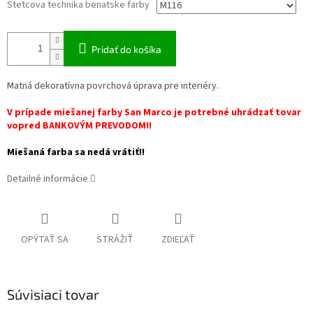
Stetcova technika benatske farby
Pridať do košíka
Matná dekoratívna povrchová úprava pre interiéry.
V prípade miešanej farby San Marco je potrebné uhrádzať tovar
vopred BANKOVÝM PREVODOM!!
Miešaná farba sa nedá vrátiť!!
Detailné informácie
OPÝTAŤ SA
STRÁŽIŤ
ZDIEĽAŤ
Súvisiaci tovar