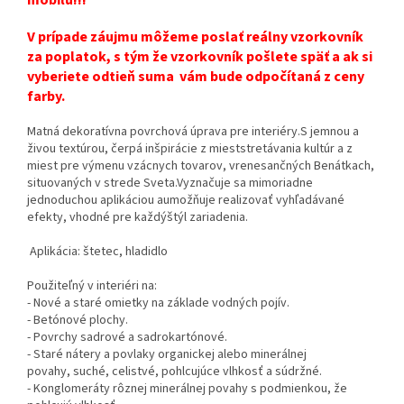
V prípade záujmu môžeme poslať reálny vzorkovník
za poplatok, s tým že vzorkovník pošlete späť a ak si
vyberiete odtieň suma vám bude odpočítaná z ceny
farby.
Matná dekoratívna povrchová úprava pre interiéry.S jemnou a
živou textúrou, čerpá inšpirácie z mieststretávania kultúr a z
miest pre výmenu vzácnych tovarov, vrenesančných Benátkach,
situovaných v strede Sveta.Vyznačuje sa mimoriadne
jednoduchou aplikáciou aumožňuje realizovať vyhľadávané
efekty, vhodné pre každýštýl zariadenia.
Aplikácia: štetec, hladidlo
Použiteľný v interiéri na:
- Nové a staré omietky na základe vodných pojív.
- Betónové plochy.
- Povrchy sadrové a sadrokartónové.
- Staré nátery a povlaky organickej alebo minerálnej
povahy, suché, celistvé, pohlcujúce vlhkosť a súdržné.
- Konglomeráty rôznej minerálnej povahy s podmienkou, že