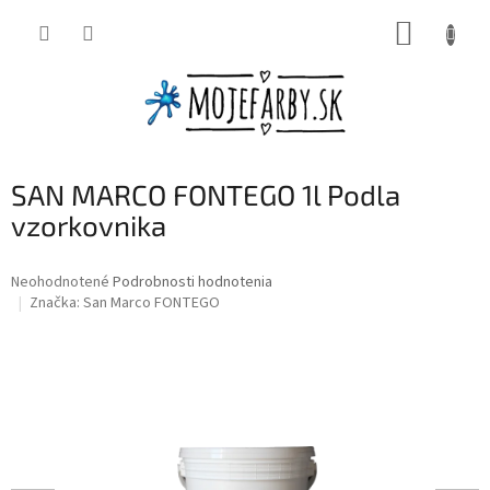
Prejsť
NÁKUP
na
obsah
KOŠÍK
SAN MARCO FONTEGO 1l Podla
vzorkovnika
Priemerné
Neohodnotené
Podrobnosti hodnotenia
hodnotenie
Značka:
San Marco FONTEGO
produktu
je
0,0
z
5
hviezdičiek.