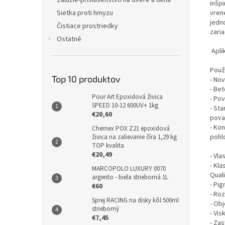
Žalúzie-príslušenstvo na dvere a okná
inšp
Sietka proti hmyzu
vren
jedn
Čistiace prostriedky
zaria
Ostatné
Aplik
Použi
Top 10 produktov
- No
- Be
Pour Art Epoxidová živica
- Po
SPEED 10-12 600UV+ 1kg
- Sta
€20,60
pova
- Ko
Chemex POX Z21 epoxidová
pohlc
živica na zalievanie číra 1,29 kg
TOP kvalita
€20,49
- Vla
- Kla
MARCOPOLO LUXURY 0070
Quali
argento - biela strieborná 1L
- Pi
€60
- Ro
Sprej RACING na disky kôl 500ml
- Ob
strieborný
- Vis
€7,45
- Zas