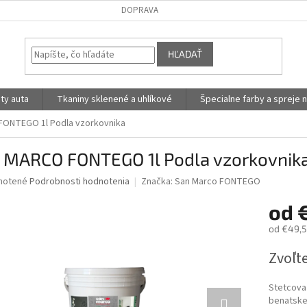
DOPRAVA
HĽADAŤ
ty auta
Tkaniny sklenené a uhlíkové
Špecialne farby a spreje n
ONTEGO 1l Podla vzorkovnika
 MARCO FONTEGO 1l Podla vzorkovnik
né
notené
Podrobnosti hodnotenia
Značka:
San Marco FONTEGO
nie
od
u
od
€49,5
Jednotk
Zvoľte
cena:
iek.
Stetcova
benatske