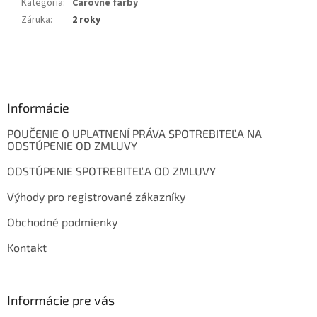
Kategória
:
Čarovné farby
Záruka
:
2 roky
Z
á
p
ä
Informácie
t
POUČENIE O UPLATNENÍ PRÁVA SPOTREBITEĽA NA
i
ODSTÚPENIE OD ZMLUVY
e
ODSTÚPENIE SPOTREBITEĽA OD ZMLUVY
Výhody pro registrované zákazníky
Obchodné podmienky
Kontakt
Informácie pre vás