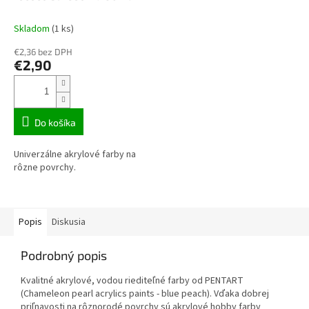
13142
Skladom
(1 ks)
€2,36 bez DPH
€2,90
Do košíka
Univerzálne akrylové farby na
rôzne povrchy.
Popis
Diskusia
Podrobný popis
Kvalitné akrylové, vodou riediteľné farby od PENTART
(Chameleon pearl acrylics paints - blue peach). Vďaka dobrej
priľnavosti na rôznorodé povrchy sú akrylové hobby farby