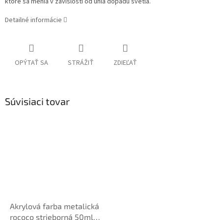
ktoré sa menia v závislosti od uhla dopadu svetla.
Detailné informácie
OPÝTAŤ SA
STRÁŽIŤ
ZDIEĽAŤ
Súvisiaci tovar
Akrylová farba metalická
rococo strieborná 50ml