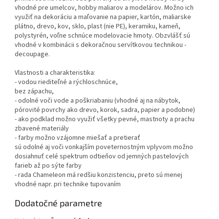
vhodné pre umelcov, hobby maliarov a modelárov. Možno ich
využiť na dekoráciu a maľovanie na papier, kartón, maliarske
plátno, drevo, kov, sklo, plast (nie PE), keramiku, kameň,
polystyrén, voľne schnúce modelovacie hmoty. Obzvlášť sú
vhodné v kombinácii s dekoračnou servítkovou technikou -
decoupage.
Vlastnosti a charakteristika:
- vodou riediteľné a rýchloschnúce,
bez zápachu,
- odolné voči vode a poškriabaniu (vhodné aj na nábytok,
pórovité povrchy ako drevo, korok, sadra, papier a podobne)
- ako podklad možno využiť všetky pevné, mastnoty a prachu
zbavené materiály
- farby možno vzájomne miešať a pretierať
sú odolné aj voči vonkajším poveternostným vplyvom možno
dosiahnuť celé spektrum odtieňov od jemných pastelových
farieb až po sýte farby
- rada Chameleon má redšiu konzistenciu, preto sú menej
vhodné napr. pri technike tupovaním
Dodatočné parametre