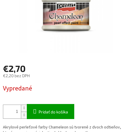
€2,70
€2,20 bez DPH
Jednotková
Vypredané
cena:
Pridať do košíka
Akrylové perleťové farby Chameleon sú tvorené z dvoch odtieňov,