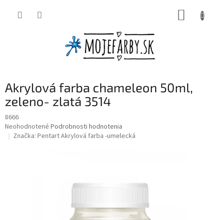
Prejsť
NÁKUP
na
obsah
KOŠÍK
Akrylová farba chameleon 50ml,
zeleno- zlatá 3514
8666
Priemerné
Neohodnotené
Podrobnosti hodnotenia
hodnotenie
Značka:
Pentart Akrylová farba -umelecká
produktu
je
0,0
z
5
hviezdičiek.