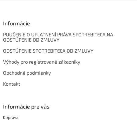
Z
á
p
ä
Informácie
t
POUČENIE O UPLATNENÍ PRÁVA SPOTREBITEĽA NA
i
ODSTÚPENIE OD ZMLUVY
e
ODSTÚPENIE SPOTREBITEĽA OD ZMLUVY
Výhody pro registrované zákazníky
Obchodné podmienky
Kontakt
Informácie pre vás
Doprava