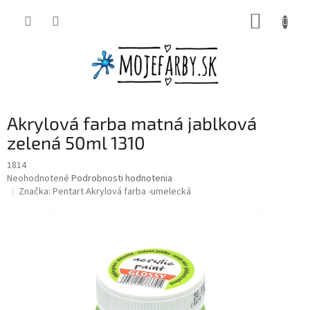
Prejsť
NÁKUP
na
obsah
KOŠÍK
Akrylová farba matná jablková
zelená 50ml 1310
1814
Priemerné
Neohodnotené
Podrobnosti hodnotenia
hodnotenie
Značka:
Pentart Akrylová farba -umelecká
produktu
je
0,0
z
5
hviezdičiek.