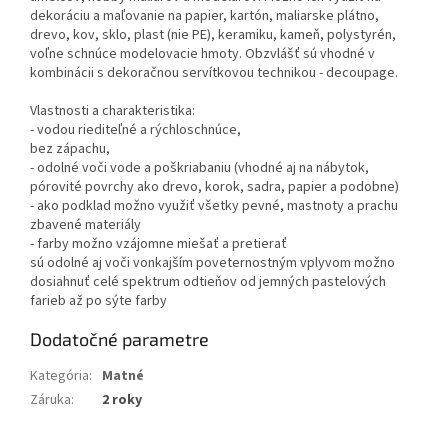
dekoráciu a maľovanie na papier, kartón, maliarske plátno,
drevo, kov, sklo, plast (nie PE), keramiku, kameň, polystyrén,
voľne schnúce modelovacie hmoty. Obzvlášť sú vhodné v
kombinácii s dekoračnou servítkovou technikou - decoupage.
Vlastnosti a charakteristika:
- vodou riediteľné a rýchloschnúce,
bez zápachu,
- odolné voči vode a poškriabaniu (vhodné aj na nábytok,
pórovité povrchy ako drevo, korok, sadra, papier a podobne)
- ako podklad možno využiť všetky pevné, mastnoty a prachu
zbavené materiály
- farby možno vzájomne miešať a pretierať
sú odolné aj voči vonkajším poveternostným vplyvom možno
dosiahnuť celé spektrum odtieňov od jemných pastelových
farieb až po sýte farby
Dodatočné parametre
Kategória
:
Matné
Záruka
:
2 roky