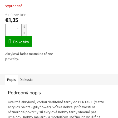
Vypredané
€1,10 bez DPH
€1,35
Do košíka
Akrylová farba matná na rôzne
povrchy.
Popis
Diskusia
Podrobný popis
Kvalitné akrylové, vodou riediteľné farby od PENTART (Matte
acrylics paints - gillyflower). Vďaka dobrej priľnavosti na
rôznorodé povrchy sú akrylové hobby farby vhodné pre
umelcov, hobby maliarov a modelárov. Možno ich využiť na