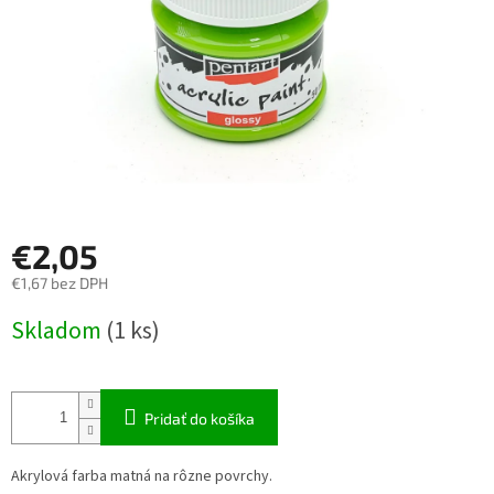
€2,05
€1,67 bez DPH
Jednotková
Skladom
(1 ks)
cena:
Pridať do košíka
Akrylová farba matná na rôzne povrchy.