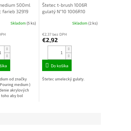
 medium 500ml
Štetec t-brush 1006R
c farieb 32919
gulatý N°10 1006R10
Skladom
(5 ks)
Skladom
(2 ks)
DPH
€2,37 bez DPH
€2,92
šíka
Do košíka
dium od značky
Štetec umelecký gulaty.
Pouring medium )
edenie akrylových
 toho aby bol
enený odtieň farby.