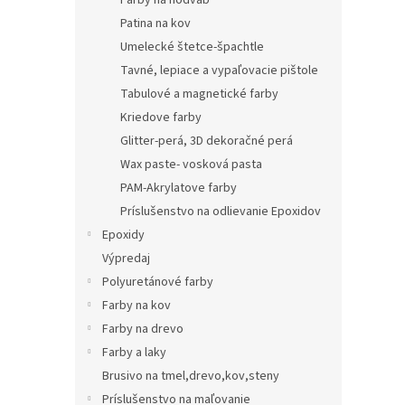
Farby na hodvab
Patina na kov
Umelecké štetce-špachtle
Tavné, lepiace a vypaľovacie pištole
Tabulové a magnetické farby
Kriedove farby
Glitter-perá, 3D dekoračné perá
Wax paste- vosková pasta
PAM-Akrylatove farby
Príslušenstvo na odlievanie Epoxidov
Epoxidy
Výpredaj
Polyuretánové farby
Farby na kov
Farby na drevo
Farby a laky
Brusivo na tmel,drevo,kov,steny
Príslušenstvo na maľovanie