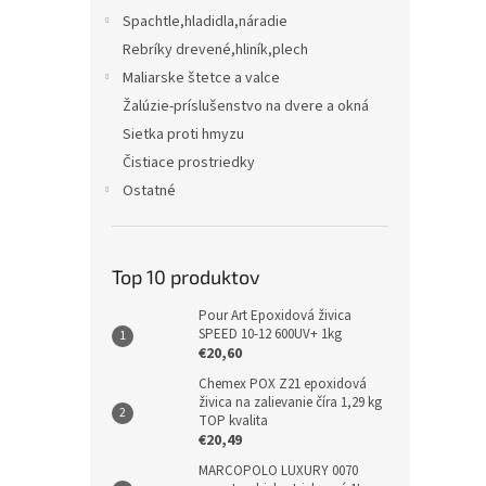
Spachtle,hladidla,náradie
Rebríky drevené,hliník,plech
Maliarske štetce a valce
Žalúzie-príslušenstvo na dvere a okná
Sietka proti hmyzu
Čistiace prostriedky
Ostatné
Top 10 produktov
Pour Art Epoxidová živica
SPEED 10-12 600UV+ 1kg
€20,60
Chemex POX Z21 epoxidová
živica na zalievanie číra 1,29 kg
TOP kvalita
€20,49
MARCOPOLO LUXURY 0070