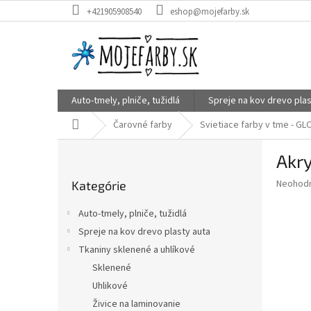
Prejsť
+421905908540
eshop@mojefarby.sk
na
obsah
Auto-tmely, plniče, tužidlá
Spreje na kov drevo plas
Domov
Čarovné farby
Svietiace farby v tme - G
B
Akry
o
Preskočiť
č
Priemer
Neohod
Kategórie
kategórie
n
hodnote
ý
produkt
Auto-tmely, plniče, tužidlá
p
je
Spreje na kov drevo plasty auta
0,0
a
z
Tkaniny sklenené a uhlíkové
n
5
e
Sklenené
hviezdič
l
Uhlikové
Živice na laminovanie