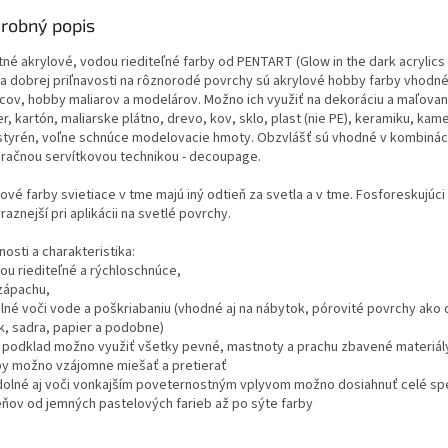
robný popis
tné akrylové, vodou riediteľné farby od PENTART (Glow in the dark acrylics 
a dobrej priľnavosti na rôznorodé povrchy sú akrylové hobby farby vhodné
cov, hobby maliarov a modelárov. Možno ich využiť na dekoráciu a maľovan
r, kartón, maliarske plátno, drevo, kov, sklo, plast (nie PE), keramiku, kam
styrén, voľne schnúce modelovacie hmoty. Obzvlášť sú vhodné v kombináci
račnou servítkovou technikou - decoupage.
ové farby svietiace v tme majú iný odtieň za svetla a v tme. Fosforeskujúci 
raznejší pri aplikácii na svetlé povrchy.
nosti a charakteristika:
dou riediteľné a rýchloschnúce,
zápachu,
olné voči vode a poškriabaniu (vhodné aj na nábytok, pórovité povrchy ako 
k, sadra, papier a podobne)
o podklad možno využiť všetky pevné, mastnoty a prachu zbavené materiál
rby možno vzájomne miešať a pretierať
dolné aj voči vonkajším poveternostným vplyvom možno dosiahnuť celé s
eňov od jemných pastelových farieb až po sýte farby