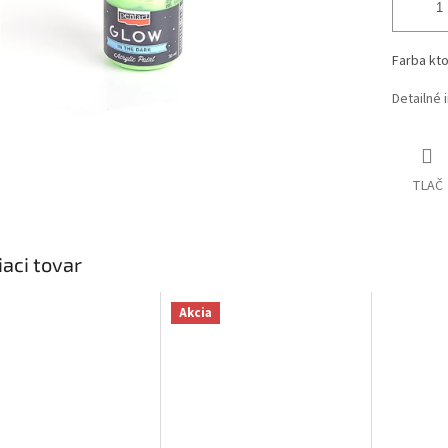
Farba kto
Detailné 
TLAČ
iaci tovar
Akcia