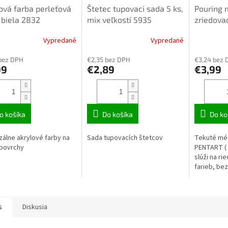
ová farba perleťová
Štetec tupovaci sada 5 ks,
Pouring
biela 2832
mix veľkostí 5935
zriedova
Vypredané
Vypredané
bez DPH
€2,35 bez DPH
€3,24 bez 
99
€2,89
€3,99
o košíka
Do košíka
Do ko
zálne akrylové farby na
Sada tupovacích štetcov
Tekuté mé
 povrchy
PENTART ( 
slúži na ri
farieb, bez
výrazne zm
s
Diskusia