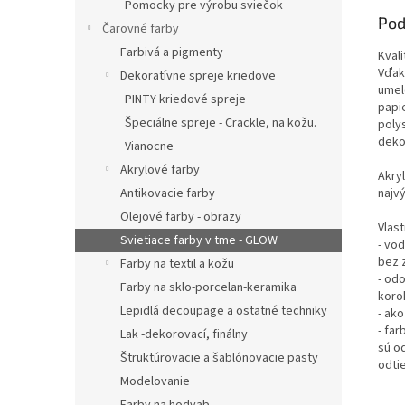
Pomocky pre výrobu sviečok
Pod
Čarovné farby
Farbivá a pigmenty
Kvali
Vďak
Dekoratívne spreje kriedove
umel
PINTY kriedové spreje
papie
Špeciálne spreje - Crackle, na kožu.
poly
deko
Vianocne
Akrylové farby
Akryl
Antikovacie farby
najvý
Olejové farby - obrazy
Vlast
Svietiace farby v tme - GLOW
- vo
bez 
Farby na textil a kožu
- od
Farby na sklo-porcelan-keramika
koro
Lepidlá decoupage a ostatné techniky
- ak
- fa
Lak -dekorovací, finálny
sú o
Štruktúrovacie a šablónovacie pasty
odti
Modelovanie