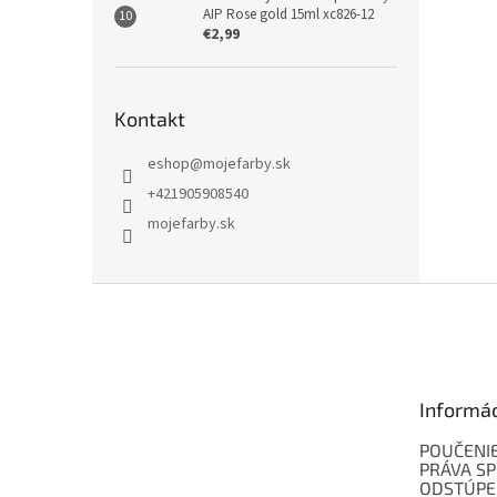
AIP Rose gold 15ml xc826-12
€2,99
Kontakt
eshop
@
mojefarby.sk
+421905908540
mojefarby.sk
Z
á
p
ä
t
Informá
i
e
POUČENIE
PRÁVA SP
ODSTÚPE