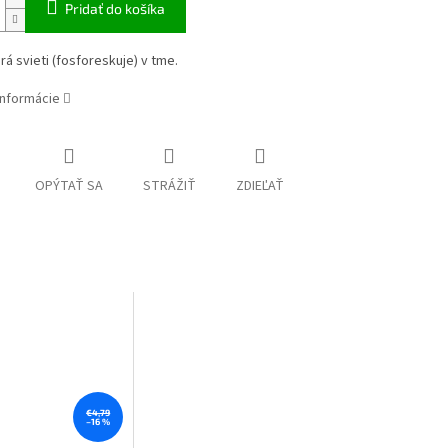
Pridať do košíka
rá svieti (fosforeskuje) v tme.
informácie
OPÝTAŤ SA
STRÁŽIŤ
ZDIEĽAŤ
€4,79
–16 %