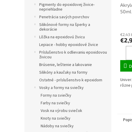
Pigmenty do epoxidovej živice-
Akryl
nepriehladne
50ml 
Penetrácia savých povrchov
Silikónové formy na šperky a
dekorácie
€2,43 
Lôžka na epoxidovú živicu
€2,
Lepiace - hobby epoxidové živice
Príslušenstvo k odlievaniu epoxidovou
živicou
Brúsenie, leštenie a lakovanie
D
Silikóny a kaučuky na formy
Univer
Ostatné - príslušenstvo k epoxidom
rôzne
Vosky a formy na sviečky
Formy na sviečky
Farby na sviečky
Vosk na výrobu sviečok
Knoty na sviečky
Popi
Nádoby na sviečky