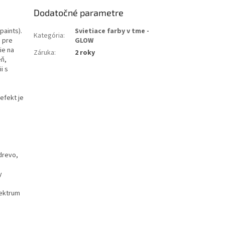
Dodatočné parametre
paints).
Svietiace farby v tme -
Kategória
:
 pre
GLOW
ie na
Záruka
:
2 roky
eň,
i s
efekt je
drevo,
y
pektrum