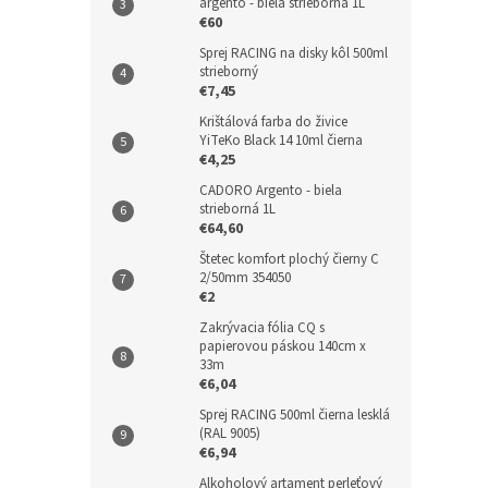
argento - biela strieborná 1L
€60
Sprej RACING na disky kôl 500ml
strieborný
€7,45
Krištálová farba do živice
YiTeKo Black 14 10ml čierna
€4,25
CADORO Argento - biela
strieborná 1L
€64,60
Štetec komfort plochý čierny C
2/50mm 354050
€2
Zakrývacia fólia CQ s
papierovou páskou 140cm x
33m
€6,04
Sprej RACING 500ml čierna lesklá
(RAL 9005)
€6,94
Alkoholový artament perleťový