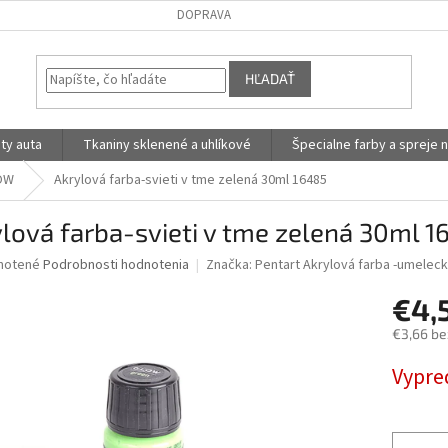
DOPRAVA
HĽADAŤ
ty auta
Tkaniny sklenené a uhlíkové
Špecialne farby a spreje n
LOW
Akrylová farba-svieti v tme zelená 30ml 16485
lová farba-svieti v tme zelená 30ml 1
né
notené
Podrobnosti hodnotenia
Značka:
Pentart Akrylová farba -umelec
nie
€4,
u
€3,66 be
Jednotk
Vypre
cena:
iek.