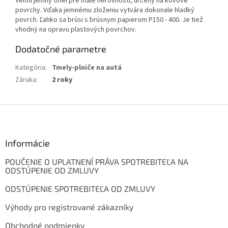
Veľmi jemný tmel pre malé nerovnosti, určený na kovové
povrchy. Vďaka jemnému zloženiu vytvára dokonale hladký
povrch. Ľahko sa brúsi s brúsnym papierom P150 - 400. Je tiež
vhodný na opravu plastových povrchov.
Dodatočné parametre
Kategória
:
Tmely-plniče na autá
Záruka
:
2 roky
Z
á
p
ä
Informácie
t
POUČENIE O UPLATNENÍ PRÁVA SPOTREBITEĽA NA
i
ODSTÚPENIE OD ZMLUVY
e
ODSTÚPENIE SPOTREBITEĽA OD ZMLUVY
Výhody pro registrované zákazníky
Obchodné podmienky