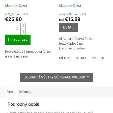
Skladom
(2 ks)
Skladom
(3 ks)
€21,87 bez DPH
od €12,92 bez DPH
€26,90
€15,89
od
DETAIL
Alkyd-uretánová farba
Do košíka
bezákladová na
kov,drevo,betón.
Dvojzložková epoxidová farba
určená na vane.
ral 1021
ral 3000
ral 3020
ra
ZOBRAZIŤ VŠETKY SÚVISIACE PRODUKTY
Popis
Diskusia
Podrobný popis