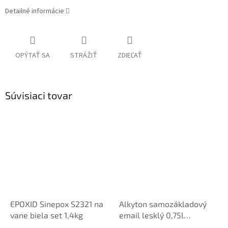
Detailné informácie
OPÝTAŤ SA
STRÁŽIŤ
ZDIEĽAŤ
Súvisiaci tovar
EPOXID Sinepox S2321 na
Alkyton samozákladový
vane biela set 1,4kg
email lesklý 0,75l
kov,drevo,betón