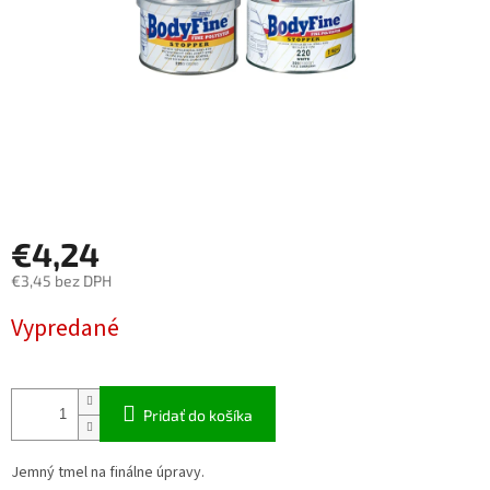
€4,24
€3,45 bez DPH
Jednotková
Vypredané
cena:
Pridať do košíka
Jemný tmel na finálne úpravy.