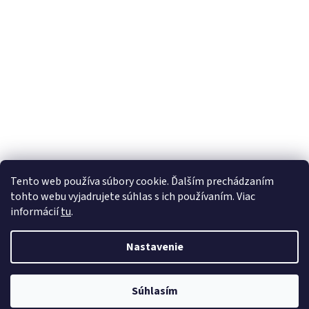
Tento web používa súbory cookie. Ďalším prechádzaním
tohto webu vyjadrujete súhlas s ich používaním. Viac
informácií
tu
.
Nastavenie
Vytvoril Shoptet
Súhlasím
Copyright 2026
mojefarby.sk
. Všetky práva vyhradené.
Otvarácia doba 8.00-16.30 Prestavka 12.30-13.30