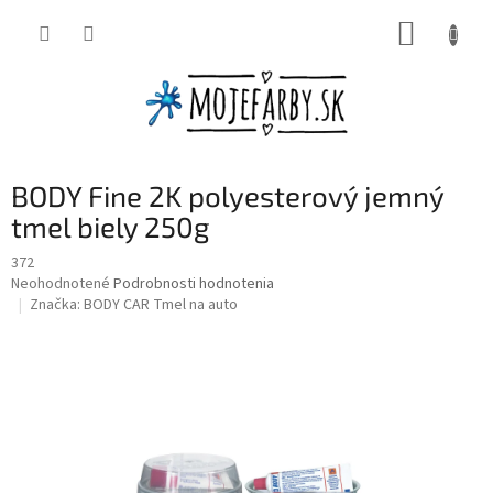
Prejsť
NÁKUP
na
obsah
KOŠÍK
BODY Fine 2K polyesterový jemný
tmel biely 250g
372
Priemerné
Neohodnotené
Podrobnosti hodnotenia
hodnotenie
Značka:
BODY CAR Tmel na auto
produktu
je
0,0
z
5
hviezdičiek.