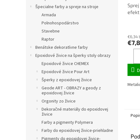
Sprej
Špecialne farby a spreje na stroje
efekt
Armada
Polnohospodárstvo
Stavebne
€6,34 
Raptor
€7,
Benátske dekoratívne farby
Epoxidové živice na šperky stoly obrazy
Epoxidové živice CHEMEX
D
Epoxidové živice Pour Art
Šperky z epoxidovej živice
Metalic
Geode ART - OBRAZY a geody z
epoxidovej živice
Orgonity zo živice
Dekoračné materiály do epoxidovej
živice
Popi
Farby a pigmenty Polymera
Farby do epoxidovej živice-priehladne
Pod
Pigmenty do epoxidovej živice-