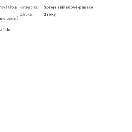
rová látka
Kategória
:
Spreje základové-plniace
Záruka
:
2 roky
eme použiť
kré do