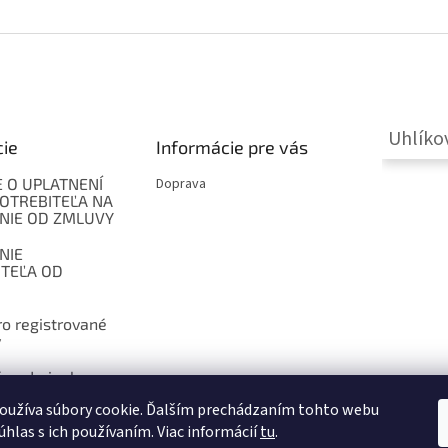
Uhlíko
cie
Informácie pre vás
 O UPLATNENÍ
Doprava
OTREBITEĽA NA
NIE OD ZMLUVY
NIE
ITEĽA OD
o registrované
y
 podmienky
oužíva súbory cookie. Ďalším prechádzaním tohto webu
úhlas s ich používaním. Viac informácií
tu
.