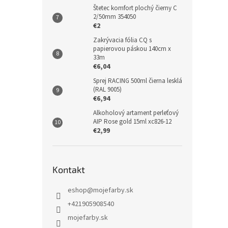
Štetec komfort plochý čierny C
2/50mm 354050
€2
Zakrývacia fólia CQ s
papierovou páskou 140cm x
33m
€6,04
Sprej RACING 500ml čierna lesklá
(RAL 9005)
€6,94
Alkoholový artament perleťový
AIP Rose gold 15ml xc826-12
€2,99
Kontakt
eshop
@
mojefarby.sk
+421905908540
mojefarby.sk