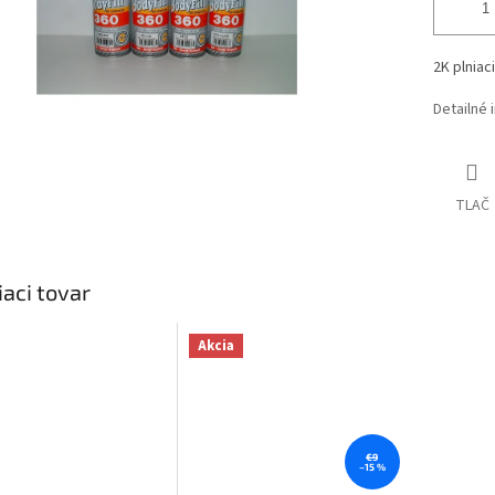
2K plniac
Detailné 
TLAČ
iaci tovar
Akcia
€9
–15 %