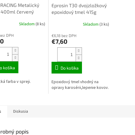
 RACING Metalický
Eprosin T30 dvojzložkový
 400ml červený
epoxidový tmel 415g
Skladom
(8 ks)
Skladom
(3 ks)
bez DPH
€6,18 bez DPH
80
€7,60
o košíka
Do košíka
ká farba v spreji.
Epoxidový tmel vhodný na
opravy karosérii,lepenie kovov.
s
Diskusia
robný popis