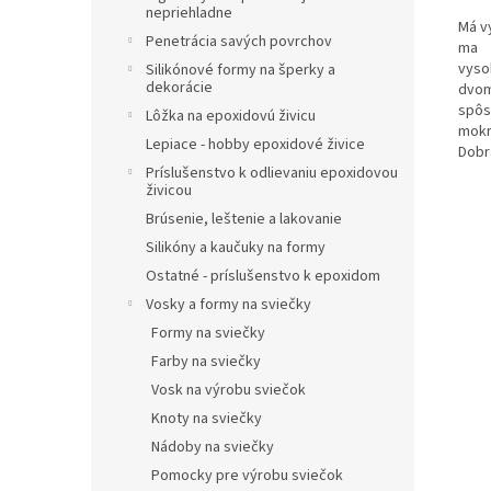
nepriehladne
Má v
Penetrácia savých povrchov
ma
vyso
Silikónové formy na šperky a
dekorácie
dvo
spôs
Lôžka na epoxidovú živicu
mokr
Lepiace - hobby epoxidové živice
Dobr
Príslušenstvo k odlievaniu epoxidovou
živicou
Brúsenie, leštenie a lakovanie
Silikóny a kaučuky na formy
Ostatné - príslušenstvo k epoxidom
Vosky a formy na sviečky
Formy na sviečky
Farby na sviečky
Vosk na výrobu sviečok
Knoty na sviečky
Nádoby na sviečky
Pomocky pre výrobu sviečok