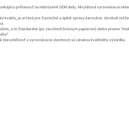
ynikajúcu priľnavosť na nebrúsené OEM diely. Akrylátová vyrovnávacia náte
kú kvalitu, je určená pre čiastočné a úplné opravy karosérie. Výrobok môž
ma
obmi, a to štandardne (po zaschnutí brúsnym papierom) alebo priamo "mo
ého".
á zlievateľnosť a vyrovnávacie vlastnosti sú zárukou kvalitného výsledku.