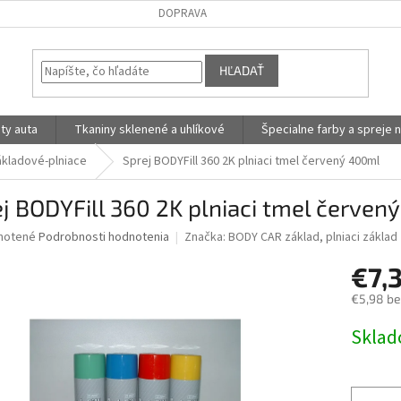
DOPRAVA
HĽADAŤ
ty auta
Tkaniny sklenené a uhlíkové
Špecialne farby a spreje n
ákladové-plniace
Sprej BODYFill 360 2K plniaci tmel červený 400ml
j BODYFill 360 2K plniaci tmel červen
né
notené
Podrobnosti hodnotenia
Značka:
BODY CAR základ, plniaci základ
nie
€7,
u
€5,98 b
Jednotk
Skla
cena:
iek.