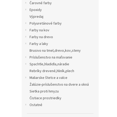
Čarovné farby
Epoxidy
Výpredaj
Polyuretánové farby
Farby na kov
Farby na drevo
Farby a laky
Brusivo na tmel,drevo,kov,steny
Príslušenstvo na maľovanie
Spachtle,hladidla,náradie
Rebríky drevené,hliník,plech
Maliarske štetce a valce
Žalúzie-príslušenstvo na dvere a okná
Sietka proti hmyzu
Čistiace prostriedky
Ostatné