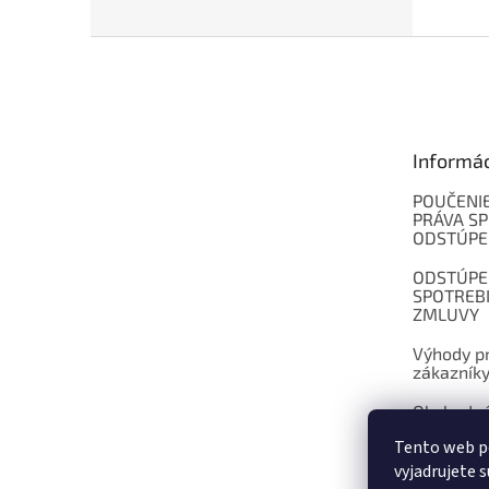
Z
á
p
ä
t
Informá
i
e
POUČENIE
PRÁVA SP
ODSTÚPE
ODSTÚPE
SPOTREB
ZMLUVY
Výhody pr
zákazník
Obchodné
Tento web p
Kontakt
vyjadrujete s