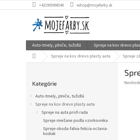
Prejsť
+421905908540
eshop@mojefarby.sk
na
obsah
Auto-tmely, plniče, tužidlá
Spreje na kov drevo plas
Domov
Spreje na kov drevo plasty auta
Spreje z
B
Spre
o
Preskočiť
č
Priemer
Neohod
Kategórie
kategórie
n
hodnote
ý
produkt
Auto-tmely, plniče, tužidlá
p
je
Spreje na kov drevo plasty auta
0,0
a
z
Spreje na auta profi rada
n
5
e
Spreje miešane podla vzorkovnika
hviezdič
l
Spreje-skoda-fabia-felicia-octavia-
kodiak