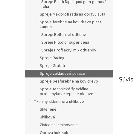
Spreje Plasti Dip-Liquid gum-gumová
fólia
Spreje Max profi rada na opravu auta
Spreje farebne na kov drevo plast
kamen
Spreje Belton ral odtiene
Spreje Hitcolor super cena
Spreje Profi akryl mix odtienov
Spreje Racing
Spreje Graffiti
Spreje základové-plniace
Súvis
Spreje bezfarebne na kov drevo
Spreje technické špeciálne
protismykove lepiace olejove
Tkaniny sklenené a uhlíkové
Sklenené
Uhlikové
Živice na laminovanie
Oprava hokejok