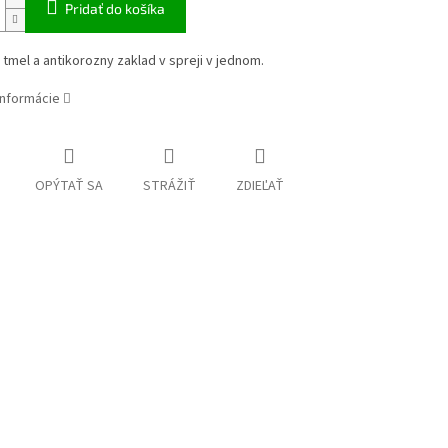
Pridať do košíka
i tmel a antikorozny zaklad v spreji v jednom.
informácie
OPÝTAŤ SA
STRÁŽIŤ
ZDIEĽAŤ