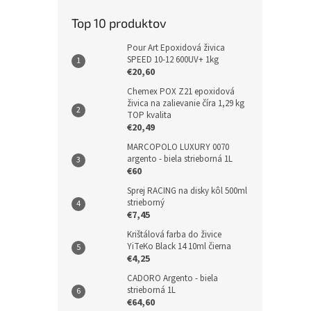
Top 10 produktov
Pour Art Epoxidová živica
SPEED 10-12 600UV+ 1kg
€20,60
Chemex POX Z21 epoxidová
živica na zalievanie číra 1,29 kg
TOP kvalita
€20,49
MARCOPOLO LUXURY 0070
argento - biela strieborná 1L
€60
Sprej RACING na disky kôl 500ml
strieborný
€7,45
Krištálová farba do živice
YiTeKo Black 14 10ml čierna
€4,25
CADORO Argento - biela
strieborná 1L
€64,60