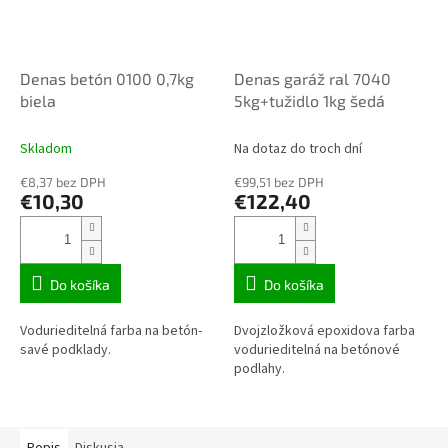
Denas betón 0100 0,7kg
Denas garáž ral 7040
biela
5kg+tužidlo 1kg šedá
Skladom
Na dotaz do troch dní
€8,37 bez DPH
€99,51 bez DPH
€10,30
€122,40
Do košíka
Do košíka
Vodurieditelná farba na betón-
Dvojzložková epoxidova farba
savé podklady.
vodurieditelná na betónové
podlahy.
Popis
Diskusia