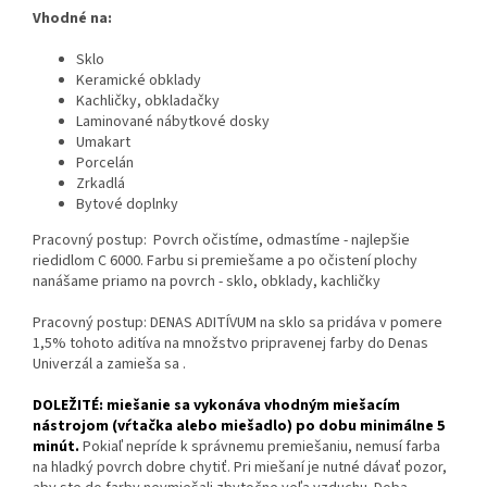
Vhodné na:
Sklo
Keramické obklady
Kachličky, obkladačky
Laminované nábytkové dosky
Umakart
Porcelán
Zrkadlá
Bytové doplnky
Pracovný postup: Povrch očistíme, odmastíme - najlepšie
riedidlom C 6000. Farbu si premiešame a po očistení plochy
nanášame priamo na povrch - sklo, obklady, kachličky
Pracovný postup: DENAS ADITÍVUM na sklo sa pridáva v pomere
1,5% tohoto aditíva na množstvo pripravenej farby do Denas
Univerzál a zamieša sa .
DOLEŽITÉ: miešanie sa vykonáva vhodným miešacím
nástrojom (vŕtačka alebo miešadlo) po dobu minimálne 5
minút.
Pokiaľ nepríde k správnemu premiešaniu, nemusí farba
na hladký povrch dobre chytiť. Pri miešaní je nutné dávať pozor,