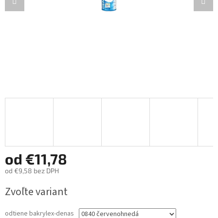
od
€11,78
od
€9,58
bez DPH
Jednotková
Zvoľte variant
cena:
odtiene bakrylex-denas