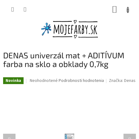
Prejsť
NÁKUP
na
obsah
KOŠÍK
DENAS univerzál mat + ADITÍVUM
farba na sklo a obklady 0,7kg
Priemerné
Neohodnotené
Podrobnosti hodnotenia
Značka:
Denas
Novinka
hodnotenie
produktu
je
0,0
z
5
hviezdičiek.