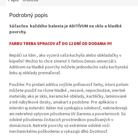
Podrobný popis
Súčasťou každého balenia je ADITÍVUM na sklo a hladké
povrchy.
FARBU TREBA SPRACOV AŤ DO 12 DNÍ OD DODANIA !!!!
Nepáči sa Vám , ako vyzerá vaša kuchyňa alebo obkladačky v
kúpeľni? Možno to chce zmenu! S farbou Denas univerzál s
Aditívom na hladké povrchy môžete jednoducho vašu kuchynskú
linku aj obklady premaľovať.
Použitie: Po pridaní aditíva zvýšite priľnavosť farby, ktorú potom
môžete použiť na rôzne hladké , nesavé, nepochodzie, inertné
materiály ako je sklo, keramické obklady, kachličky, laminované
a iné nábytkové dosky, umakart a podobne. Pre aplikáciu v
interiéri aj exteriéri. Náter má vynikajúcu odolnosť, nekriedovejú
ani nekrehnú vplyvom pôsobenia UV žiarenia a poveternosti. Sú
odolné pôsobeniu čistiacich prostriedkov používaných v
domácnosti. Natreté povrchy sú extrémne odolné voči
mechanickému poškodeniu a vykazujú dlhú životnosť.