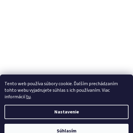
Tento web používa súbory cookie. Ďalším prechádzaním
tohto webu vyjadrujete súhlas s ich používaním. Viac
informácií
tu
.
Nastavenie
Vytvoril Shoptet
Súhlasím
Copyright 2026
mojefarby.sk
. Všetky práva vyhradené.