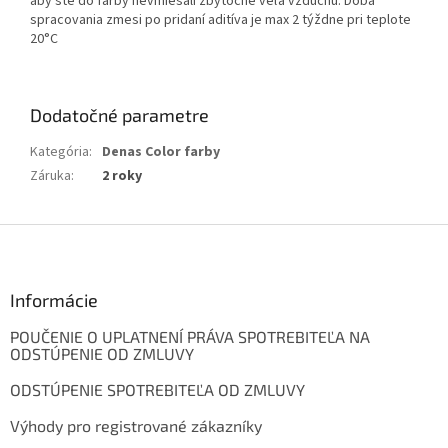
aby ste do farby nevmiešali zbytočne veľa vzduchu. Doba
spracovania zmesi po pridaní aditíva je max 2 týždne pri teplote
20°C
Dodatočné parametre
Kategória
:
Denas Color farby
Záruka
:
2 roky
Z
á
p
ä
Informácie
t
POUČENIE O UPLATNENÍ PRÁVA SPOTREBITEĽA NA
i
ODSTÚPENIE OD ZMLUVY
e
ODSTÚPENIE SPOTREBITEĽA OD ZMLUVY
Výhody pro registrované zákazníky