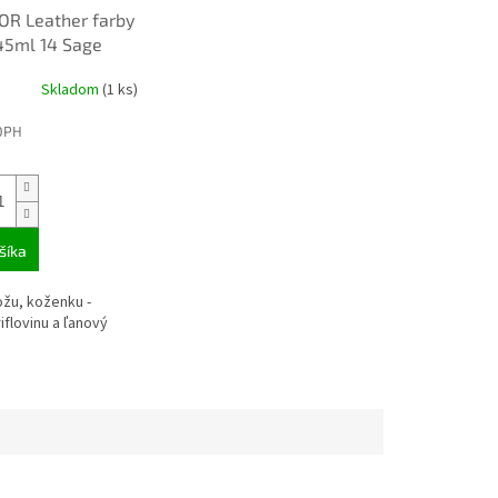
R Leather farby
45ml 14 Sage
5614
Skladom
(1 ks)
DPH
šíka
ožu, koženku -
riflovinu a ľanový