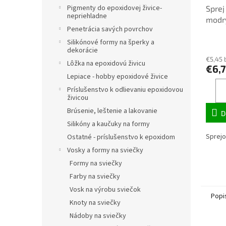
Pigmenty do epoxidovej živice-
Sprej
nepriehladne
modr
Penetrácia savých povrchov
Silikónové formy na šperky a
dekorácie
€5,45 
Lôžka na epoxidovú živicu
€6,
Lepiace - hobby epoxidové živice
Príslušenstvo k odlievaniu epoxidovou
živicou
Brúsenie, leštenie a lakovanie
D
Silikóny a kaučuky na formy
Sprejov
Ostatné - príslušenstvo k epoxidom
Vosky a formy na sviečky
Formy na sviečky
Farby na sviečky
Vosk na výrobu sviečok
Popi
Knoty na sviečky
Nádoby na sviečky