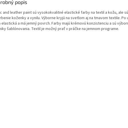
robný popis
c and leather paint sú vysokokvalitné elastické farby na textil a kožu, ale s
rbenie koženky a vynilu. Výborne kryjú na svetlom aj na tmavom textile. Po 
a elastická a má jemný povrch. Farby majú krémovú konzistenciu a sú výbor
niky šablónovania. Textil je možný prať v práčke na jemnom programe.