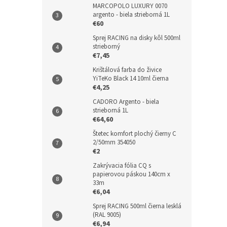
MARCOPOLO LUXURY 0070
argento - biela strieborná 1L
€60
Sprej RACING na disky kôl 500ml
strieborný
€7,45
Krištálová farba do živice
YiTeKo Black 14 10ml čierna
€4,25
CADORO Argento - biela
strieborná 1L
€64,60
Štetec komfort plochý čierny C
2/50mm 354050
€2
Zakrývacia fólia CQ s
papierovou páskou 140cm x
33m
€6,04
Sprej RACING 500ml čierna lesklá
(RAL 9005)
€6,94