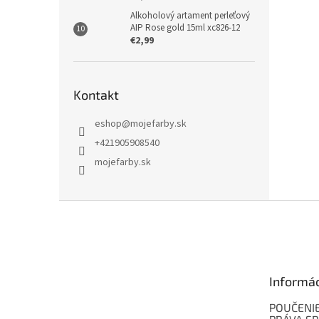
Alkoholový artament perleťový
AIP Rose gold 15ml xc826-12
€2,99
Kontakt
eshop
@
mojefarby.sk
+421905908540
mojefarby.sk
Z
á
p
ä
t
Informá
i
e
POUČENIE