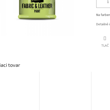
Na farben
Detailné 
TLAČ
iaci tovar