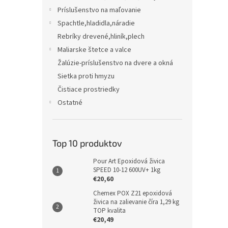
Príslušenstvo na maľovanie
Spachtle,hladidla,náradie
Rebríky drevené,hliník,plech
Maliarske štetce a valce
Žalúzie-príslušenstvo na dvere a okná
Sietka proti hmyzu
Čistiace prostriedky
Ostatné
Top 10 produktov
Pour Art Epoxidová živica
SPEED 10-12 600UV+ 1kg
€20,60
Chemex POX Z21 epoxidová
živica na zalievanie číra 1,29 kg
TOP kvalita
€20,49