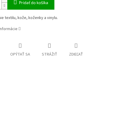
Pridať do košíka
ie textilu, kože, koženky a vinylu.
informácie
OPÝTAŤ SA
STRÁŽIŤ
ZDIEĽAŤ