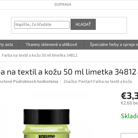
DOPRAVA
HĽADAŤ
ty auta
Tkaniny sklenené a uhlíkové
Špecialne farby a spreje n
Farba na textil a kožu 50 ml limetka 34812
a na textil a kožu 50 ml limetka 34812
né
notené
Podrobnosti hodnotenia
Značka:
Pentart Farba na textil a kožu
nie
€3,
u
€2,68 b
Jednotk
Skla
cena:
iek.