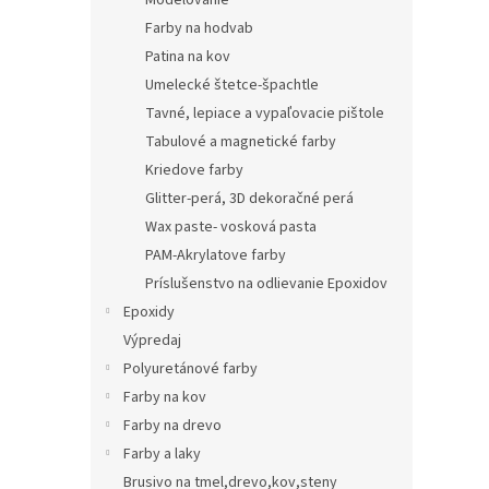
Modelovanie
Farby na hodvab
Patina na kov
Umelecké štetce-špachtle
Tavné, lepiace a vypaľovacie pištole
Tabulové a magnetické farby
Kriedove farby
Glitter-perá, 3D dekoračné perá
Wax paste- vosková pasta
PAM-Akrylatove farby
Príslušenstvo na odlievanie Epoxidov
Epoxidy
Výpredaj
Polyuretánové farby
Farby na kov
Farby na drevo
Farby a laky
Brusivo na tmel,drevo,kov,steny