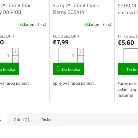
 7A 100ml blue
Sprej 7A 100ml bleck
SETACOLO
ý 805408
čierny 805414
na kožu 
green 29
Skladom
(1 ks)
Skladom
(3 ks)
bez DPH
€6,50 bez DPH
€4,55 bez 
70
€7,99
€5,60
o košíka
Do košíka
Do ko
á farba na textil.
Sprejová farba na textil.
Farby na k
zvládnu aj 
materiál
s
Videá (1)
Diskusia