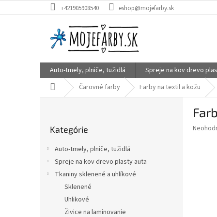
Prejsť
+421905908540
eshop@mojefarby.sk
na
obsah
Auto-tmely, plniče, tužidlá
Spreje na kov drevo plas
Domov
Čarovné farby
Farby na textil a kožu
B
Farb
o
Preskočiť
č
Priemer
Neohod
Kategórie
kategórie
n
hodnote
ý
produkt
Auto-tmely, plniče, tužidlá
p
je
Spreje na kov drevo plasty auta
0,0
a
z
Tkaniny sklenené a uhlíkové
n
5
e
Sklenené
hviezdič
l
Uhlikové
Živice na laminovanie