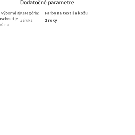
Dodatočné parametre
ú výborné aj
Kategória
:
Farby na textil a kožu
uschnutí je
Záruka
:
2 roky
né na