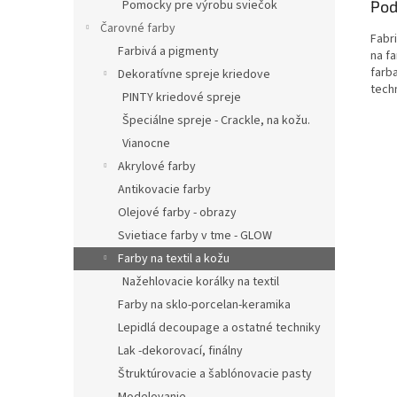
Pomocky pre výrobu sviečok
Pod
Čarovné farby
Fabri
Farbivá a pigmenty
na fa
farb
Dekoratívne spreje kriedove
tech
PINTY kriedové spreje
Špeciálne spreje - Crackle, na kožu.
Vianocne
Akrylové farby
Antikovacie farby
Olejové farby - obrazy
Svietiace farby v tme - GLOW
Farby na textil a kožu
Nažehlovacie korálky na textil
Farby na sklo-porcelan-keramika
Lepidlá decoupage a ostatné techniky
Lak -dekorovací, finálny
Štruktúrovacie a šablónovacie pasty