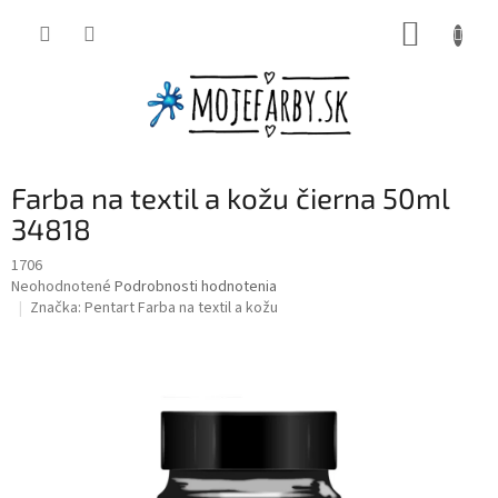
Prejsť
NÁKUP
na
obsah
KOŠÍK
Farba na textil a kožu čierna 50ml
34818
1706
Priemerné
Neohodnotené
Podrobnosti hodnotenia
hodnotenie
Značka:
Pentart Farba na textil a kožu
produktu
je
0,0
z
5
hviezdičiek.