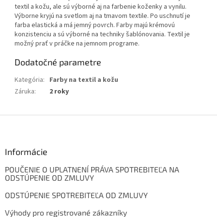
textil a kožu, ale sú výborné aj na farbenie koženky a vynilu.
Výborne kryjú na svetlom aj na tmavom textile. Po uschnutí je
farba elastická a má jemný povrch. Farby majú krémovú
konzistenciu a sú výborné na techniky šablónovania. Textil je
možný prať v práčke na jemnom programe.
Dodatočné parametre
Kategória
:
Farby na textil a kožu
Záruka
:
2 roky
Z
á
p
ä
Informácie
t
POUČENIE O UPLATNENÍ PRÁVA SPOTREBITEĽA NA
i
ODSTÚPENIE OD ZMLUVY
e
ODSTÚPENIE SPOTREBITEĽA OD ZMLUVY
Výhody pro registrované zákazníky