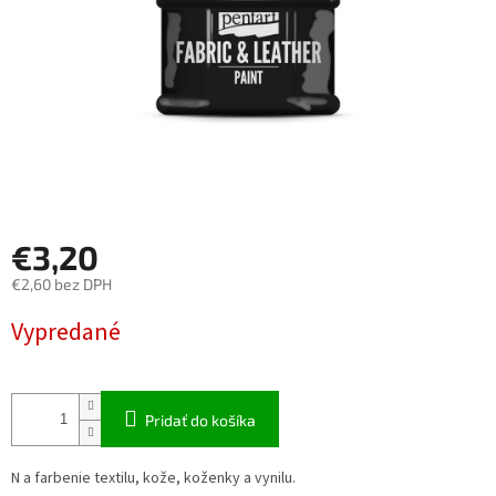
€3,20
€2,60 bez DPH
Jednotková
Vypredané
cena:
Pridať do košíka
N a farbenie textilu, kože, koženky a vynilu.