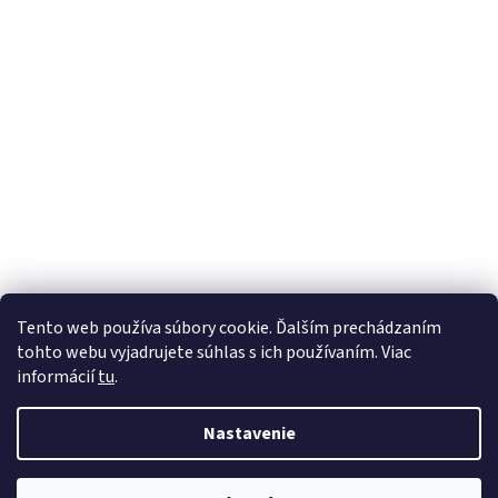
Tento web používa súbory cookie. Ďalším prechádzaním
tohto webu vyjadrujete súhlas s ich používaním. Viac
informácií
tu
.
Nastavenie
Vytvoril Shoptet