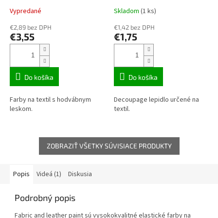
Vypredané
Skladom
(1 ks)
€2,89 bez DPH
€1,42 bez DPH
€3,55
€1,75
Do košíka
Do košíka
Farby na textil s hodvábnym
Decoupage lepidlo určené na
leskom.
textil.
ZOBRAZIŤ VŠETKY SÚVISIACE PRODUKTY
Popis
Videá (1)
Diskusia
Podrobný popis
Fabric and leather paint sú vysokokvalitné elastické farby na