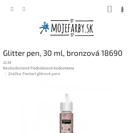
Prejsť
NÁKUP
na
obsah
KOŠÍK
Glitter pen, 30 ml, bronzová 18690
2138
Priemerné
Neohodnotené
Podrobnosti hodnotenia
hodnotenie
Značka:
Pentart glitrové pero
produktu
je
0,0
z
5
hviezdičiek.