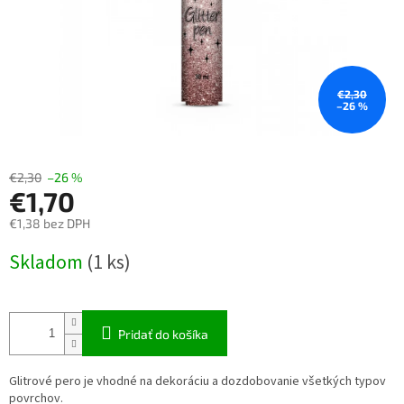
€2,30
–26 %
€2,30
–26 %
€1,70
€1,38 bez DPH
Jednotková
Skladom
(1 ks)
cena:
Pridať do košíka
Glitrové pero je vhodné na dekoráciu a dozdobovanie všetkých typov
povrchov.