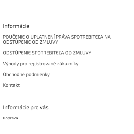
Z
á
p
ä
Informácie
t
POUČENIE O UPLATNENÍ PRÁVA SPOTREBITEĽA NA
i
ODSTÚPENIE OD ZMLUVY
e
ODSTÚPENIE SPOTREBITEĽA OD ZMLUVY
Výhody pro registrované zákazníky
Obchodné podmienky
Kontakt
Informácie pre vás
Doprava