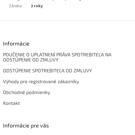
Záruka
:
2 roky
Z
á
p
ä
Informácie
t
POUČENIE O UPLATNENÍ PRÁVA SPOTREBITEĽA NA
i
ODSTÚPENIE OD ZMLUVY
e
ODSTÚPENIE SPOTREBITEĽA OD ZMLUVY
Výhody pro registrované zákazníky
Obchodné podmienky
Kontakt
Informácie pre vás