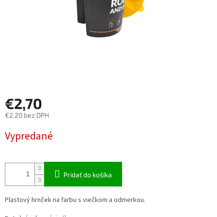
€2,70
€2,20 bez DPH
Jednotková
Vypredané
cena:
Pridať do košíka
Plastový hrnček na farbu s viečkom a odmerkou.