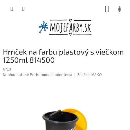
Prejsť
NÁKUP
na
obsah
KOŠÍK
Hrnček na farbu plastový s viečkom
1250ml 814500
6713
Priemerné
Neohodnotené
Podrobnosti hodnotenia
Značka:
MAKO
hodnotenie
produktu
je
0,0
z
5
hviezdičiek.