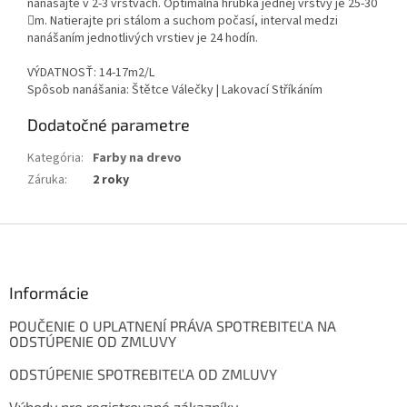
nanášajte v 2-3 vrstvách. Optimálna hrúbka jednej vrstvy je 25-30
m. Natierajte pri stálom a suchom počasí, interval medzi
nanášaním jednotlivých vrstiev je 24 hodín.
VÝDATNOSŤ: 14-17m2/L
Spôsob nanášania: Štětce Válečky | Lakovací Stříkáním
Dodatočné parametre
Kategória
:
Farby na drevo
Záruka
:
2 roky
Z
á
p
ä
Informácie
t
POUČENIE O UPLATNENÍ PRÁVA SPOTREBITEĽA NA
i
ODSTÚPENIE OD ZMLUVY
e
ODSTÚPENIE SPOTREBITEĽA OD ZMLUVY
Výhody pro registrované zákazníky