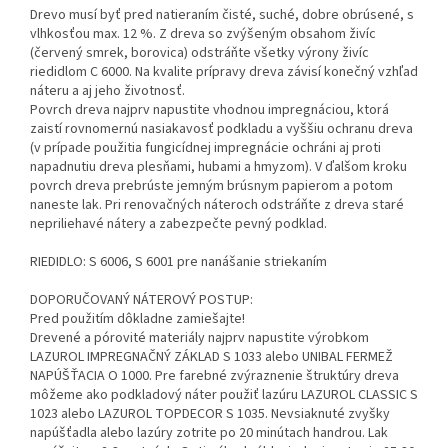
Drevo musí byť pred natieraním čisté, suché, dobre obrúsené, s
vlhkosťou max. 12 %. Z dreva so zvýšeným obsahom živíc
(červený smrek, borovica) odstráňte všetky výrony živíc
riedidlom C 6000. Na kvalite prípravy dreva závisí konečný vzhľad
náteru a aj jeho životnosť.
Povrch dreva najprv napustite vhodnou impregnáciou, ktorá
zaistí rovnomernú nasiakavosť podkladu a vyššiu ochranu dreva
(v prípade použitia fungicídnej impregnácie ochráni aj proti
napadnutiu dreva plesňami, hubami a hmyzom). V ďalšom kroku
povrch dreva prebrúste jemným brúsnym papierom a potom
naneste lak. Pri renovačných náteroch odstráňte z dreva staré
nepriliehavé nátery a zabezpečte pevný podklad.
RIEDIDLO: S 6006, S 6001 pre nanášanie striekaním
DOPORUČOVANÝ NÁTEROVÝ POSTUP:
Pred použitím dôkladne zamiešajte!
Drevené a pórovité materiály najprv napustite výrobkom
LAZUROL IMPREGNAČNÝ ZÁKLAD S 1033 alebo UNIBAL FERMEŽ
NAPÚŠŤACIA O 1000. Pre farebné zvýraznenie štruktúry dreva
môžeme ako podkladový náter použiť lazúru LAZUROL CLASSIC S
1023 alebo LAZUROL TOPDECOR S 1035. Nevsiaknuté zvyšky
napúšťadla alebo lazúry zotrite po 20 minútach handrou. Lak