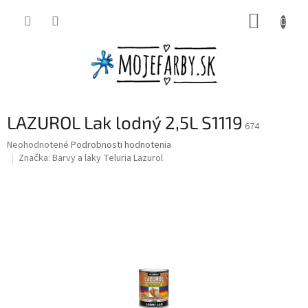
Prejsť
NÁKUP
na
obsah
KOŠÍK
LAZUROL Lak lodný 2,5L S1119
674
Priemerné
Neohodnotené
Podrobnosti hodnotenia
hodnotenie
Značka:
Barvy a laky Teluria Lazurol
produktu
je
0,0
z
5
hviezdičiek.