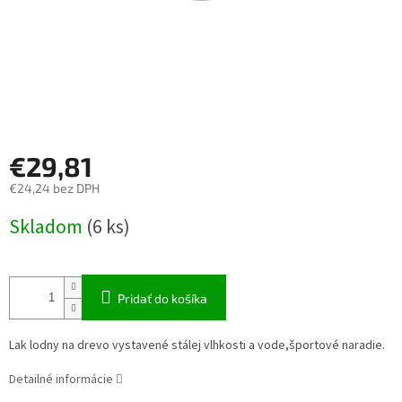
€29,81
€24,24 bez DPH
Jednotková
Skladom
(6 ks)
cena:
Pridať do košíka
Lak lodny na drevo vystavené stálej vlhkosti a vode,športové naradie.
Detailné informácie