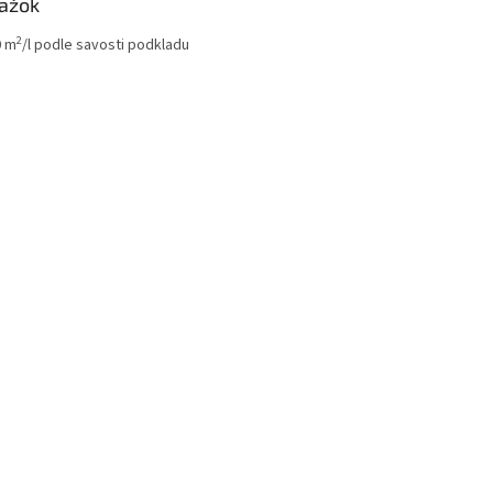
ažok
2
0 m
/l podle savosti podkladu