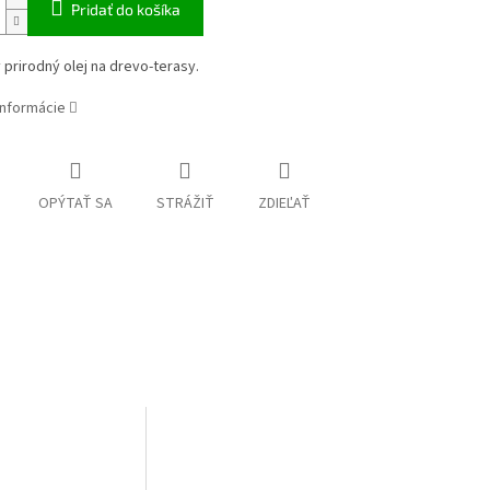
Pridať do košíka
prirodný olej na drevo-terasy.
informácie
OPÝTAŤ SA
STRÁŽIŤ
ZDIEĽAŤ