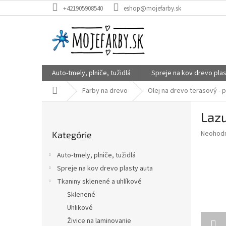
Prejsť
+421905908540
eshop@mojefarby.sk
na
obsah
Auto-tmely, plniče, tužidlá
Spreje na kov drevo plas
Domov
Farby na drevo
Olej na drevo terasový - 
B
Lazu
o
Preskočiť
č
Priemer
Neohod
Kategórie
kategórie
n
hodnote
ý
produkt
Auto-tmely, plniče, tužidlá
p
je
Spreje na kov drevo plasty auta
0,0
a
z
Tkaniny sklenené a uhlíkové
n
5
e
Sklenené
hviezdič
l
Uhlikové
Živice na laminovanie