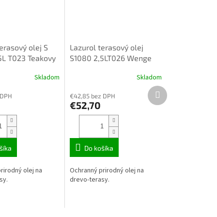
erasový olej S
Lazurol terasový olej
5L T023 Teakovy
S1080 2,5LT026 Wenge
Skladom
Skladom
Ďalší
 DPH
€42,85 bez DPH
produkt
€52,70
šíka
Do košíka
rirodný olej na
Ochranný prirodný olej na
sy.
drevo-terasy.