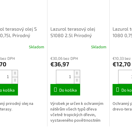
ol terasový olej S
Lazurol terasový olej
Lazurol t
0,75L Prirodný
S1080 2.5l Prirodný
1080 0,7
Skladom
Skladom
 bez DPH
€30,06 bez DPH
€10,33 bez
,70
€36,97
€12,70
o košíka
Do košíka
Do ko
ný prirodný olej na
Výrobek je určen k ochranným
Ochranný p
terasy.
nátěrům všech typů dřeva
drevo-tera
včetně tropických dřevin,
vystaveného povětrnostním
vlivům i k nátěrům v interiérech