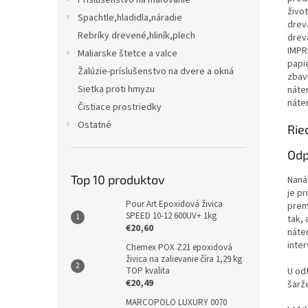
Príslušenstvo na maľovanie
živo
Spachtle,hladidla,náradie
drev
Rebríky drevené,hliník,plech
drev
IMPR
Maliarske štetce a valce
papi
Žalúzie-príslušenstvo na dvere a okná
zbav
Sietka proti hmyzu
náte
náte
Čistiace prostriedky
Ostatné
Rie
Odp
Top 10 produktov
Naná
je pr
Pour Art Epoxidová živica
prem
SPEED 10-12 600UV+ 1kg
tak,
€20,60
náte
inter
Chemex POX Z21 epoxidová
živica na zalievanie číra 1,29 kg
U od
TOP kvalita
€20,49
šarže
MARCOPOLO LUXURY 0070