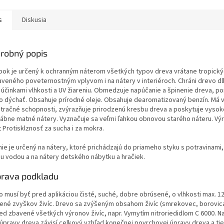
s
Diskusia
robný popis
bok je určený k ochranným náterom všetkých typov dreva vrátane tropický
aveného poveternostným vplyvom i na nátery v interiéroch. Chráni drevo 
 účinkami vlhkosti a UV žiareniu. Obmedzuje napúčanie a špinenie dreva, p
o dýchať. Obsahuje prírodné oleje. Obsahuje dearomatizovaný benzín. Má 
tračné schopnosti, zvýrazňuje prirodzenú kresbu dreva a poskytuje vysok
ábne matné nátery. Vyznačuje sa veľmi ľahkou obnovou starého náteru. V
 Protisklznosť za sucha i za mokra.
nie je určený na nátery, ktoré prichádzajú do priameho styku s potravinami
ou vodou a na nátery detského nábytku a hračiek.
prava podkladu
o musí byť pred aplikáciou čisté, suché, dobre obrúsené, o vlhkosti max. 1
ené zvyškov živíc. Drevo sa zvýšeným obsahom živíc (smrekovec, borovica
ed zbavené všetkých výronov živíc, napr. Vymytím nitroriedidlom C 6000. Na
úpravy dreva závisí celkový vzhľad konečnej povrchovej úpravy dreva a ti