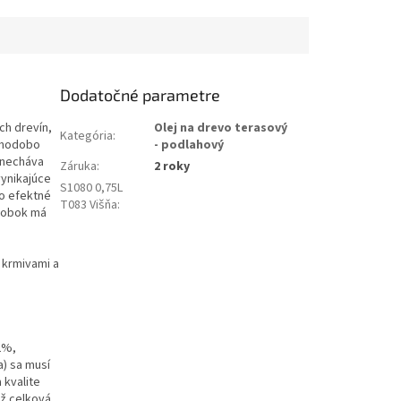
Dodatočné parametre
ch drevín,
Olej na drevo terasový
Kategória
:
dlhodobo
- podlahový
onecháva
Záruka
:
2 roky
vynikajúce
S1080 0,75L
o efektné
T083 Višňa
:
ýrobok má
, krmivami a
2%,
) sa musí
 kvalite
ež celková