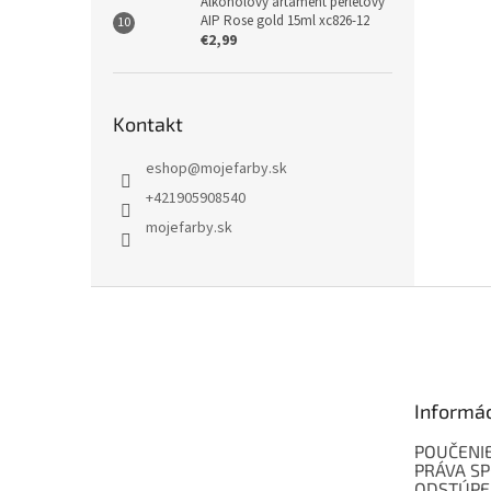
Alkoholový artament perleťový
AIP Rose gold 15ml xc826-12
€2,99
Kontakt
eshop
@
mojefarby.sk
+421905908540
mojefarby.sk
Z
á
p
ä
t
Informá
i
e
POUČENIE
PRÁVA SP
ODSTÚPE