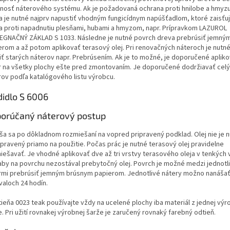
tnosť náterového systému. Ak je požadovaná ochrana proti hnilobe a hmyz
a je nutné najprv napustiť vhodným fungicídnym napúšťadlom, ktoré zaisťu
a proti napadnutiu plesňami, hubami a hmyzom, napr. Prípravkom LAZUROL
EGNAČNÝ ZÁKLAD S 1033. Následne je nutné povrch dreva prebrúsiť jemný
erom a až potom aplikovať terasový olej. Pri renovačných náteroch je nutn
iť starých náterov napr. Prebrúsením. Ak je to možné, je doporučené apliko
r na všetky plochy ešte pred zmontovaním. Je doporučené dodržiavať cel
rov podľa katalógového listu výrobcu.
didlo S 6006
orúčaný náterový postup
ša sa po dôkladnom rozmiešaní na vopred pripravený podklad. Olej nie je nu
ipravený priamo na použitie. Počas prác je nutné terasový olej pravidelne
iešavať. Je vhodné aplikovať dve až tri vrstvy terasového oleja v tenkých 
 aby na povrchu nezostával prebytočný olej. Povrch je možné medzi jednotl
rmi prebrúsiť jemným brúsnym papierom. Jednotlivé nátery možno nanášať
valoch 24 hodín.
tieňa 0023 teak používajte vždy na ucelené plochy iba materiál z jednej výr
. Pri užití rovnakej výrobnej šarže je zaručený rovnaký farebný odtieň.