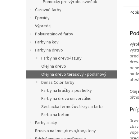
Pomocky pre výrobu sviečok
Čarovné farby
Popi
Epoxidy
Výpredaj
Pod
Polyuretánové farby
Farby na kov
Výro
vyst
Farby na drevo
pred
Farby na drevo-lazury
drev
Olej na drevo
pene
hodv
Olej na drevo terasový - podlahový
atest
Denas Color farby
Farby na hračky a postielky
Olej 
pitn
Farby na drevo univerzálne
Sedliacka fermežová krycia farba
Prí
Farba na beton
Drev
Farby a laky
zbav
Brusivo na tmel,drevo,kov,steny
vopr
pred