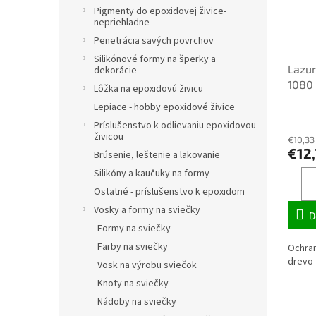
Pigmenty do epoxidovej živice-
nepriehladne
Penetrácia savých povrchov
Silikónové formy na šperky a
Lazur
dekorácie
1080 
Lôžka na epoxidovú živicu
Lepiace - hobby epoxidové živice
Príslušenstvo k odlievaniu epoxidovou
živicou
€10,33
€12
Brúsenie, leštenie a lakovanie
Silikóny a kaučuky na formy
Ostatné - príslušenstvo k epoxidom
Vosky a formy na sviečky
D
Formy na sviečky
Farby na sviečky
Ochran
drevo-
Vosk na výrobu sviečok
Knoty na sviečky
Nádoby na sviečky