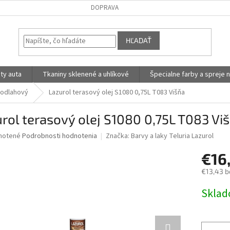
DOPRAVA
HĽADAŤ
ty auta
Tkaniny sklenené a uhlíkové
Špecialne farby a spreje n
podlahový
Lazurol terasový olej S1080 0,75L T083 Višňa
rol terasový olej S1080 0,75L T083 Vi
né
notené
Podrobnosti hodnotenia
Značka:
Barvy a laky Teluria Lazurol
nie
€16
u
€13,43 b
Jednotk
Skla
cena:
iek.