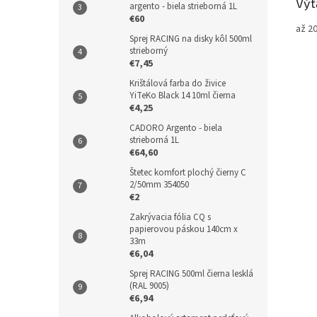
Výť
argento - biela strieborná 1L
€60
až 2
Sprej RACING na disky kôl 500ml
strieborný
€7,45
Krištálová farba do živice
YiTeKo Black 14 10ml čierna
€4,25
CADORO Argento - biela
strieborná 1L
€64,60
Štetec komfort plochý čierny C
2/50mm 354050
€2
Zakrývacia fólia CQ s
papierovou páskou 140cm x
33m
€6,04
Sprej RACING 500ml čierna lesklá
(RAL 9005)
€6,94