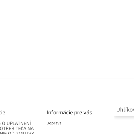
Uhlíko
cie
Informácie pre vás
 O UPLATNENÍ
Doprava
OTREBITEĽA NA
NIE OD ZMLUVY