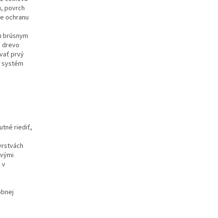
u, povrch
je ochranu
m brúsnym
é drevo
vať prvý
ý systém
tné riediť,
vrstvách
ivými
 v
obnej