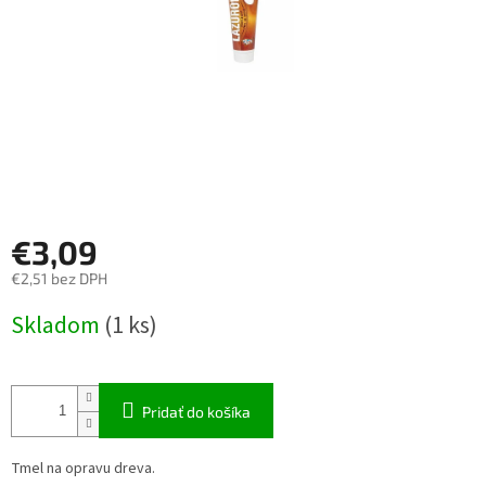
€3,09
€2,51 bez DPH
Jednotková
Skladom
(1 ks)
cena:
Pridať do košíka
Tmel na opravu dreva.