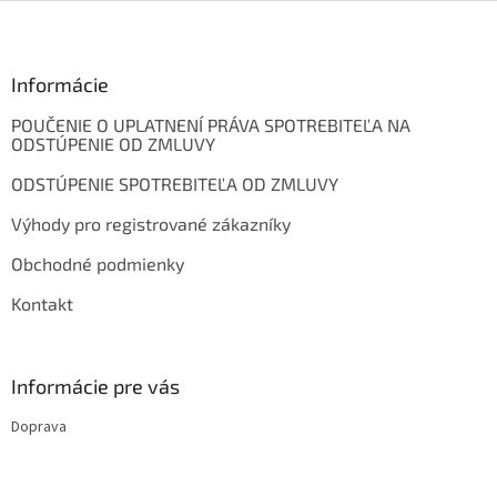
Z
á
p
ä
Informácie
t
POUČENIE O UPLATNENÍ PRÁVA SPOTREBITEĽA NA
i
ODSTÚPENIE OD ZMLUVY
e
ODSTÚPENIE SPOTREBITEĽA OD ZMLUVY
Výhody pro registrované zákazníky
Obchodné podmienky
Kontakt
Informácie pre vás
Doprava