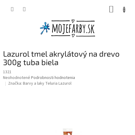
Prejsť
NÁKUP
na
obsah
KOŠÍK
Lazurol tmel akrylátový na drevo
300g tuba biela
1321
Priemerné
Neohodnotené
Podrobnosti hodnotenia
hodnotenie
Značka:
Barvy a laky Teluria Lazurol
produktu
je
0,0
z
5
hviezdičiek.