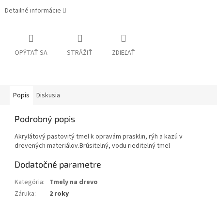
Detailné informácie
OPÝTAŤ SA
STRÁŽIŤ
ZDIEĽAŤ
Popis
Diskusia
Podrobný popis
Akrylátový pastovitý tmel k opravám prasklin, rýh a kazú v
drevených materiálov.Brúsitelný, vodu rieditelný tmel
Dodatočné parametre
Kategória
:
Tmely na drevo
Záruka
:
2 roky