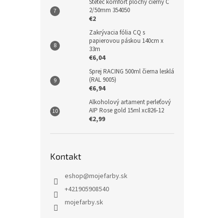
Štetec komfort plochý čierny C
2/50mm 354050
€2
Zakrývacia fólia CQ s
papierovou páskou 140cm x
33m
€6,04
Sprej RACING 500ml čierna lesklá
(RAL 9005)
€6,94
Alkoholový artament perleťový
AIP Rose gold 15ml xc826-12
€2,99
Kontakt
eshop
@
mojefarby.sk
+421905908540
mojefarby.sk