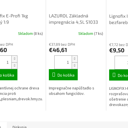
fix E-Profi 1kg
LAZUROL Základná
Lignofix 
ý 1:9
impregnácia 4,5L S1033
bezfareb
rozprašo
Skladom
(8 ks)
Skladom
(7 ks)
bez DPH
€37,89 bez DPH
€7,72 bez 
,60
€46,61
€9,50
o košíka
Do košíka
Do ko
entívnej ochrane dreva
Impregnačne napúštadlo s
LIGNOFIX I
ncia proti
obsahom fungicídov.
rozprašova
,plesniam,drevok.hmyzu.
ošetrenie 
drevokaz
(červotoč, 
s
Diskusia