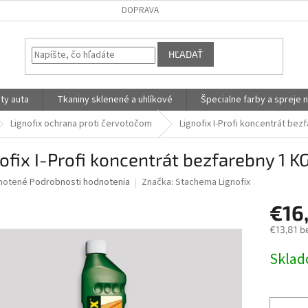
DOPRAVA
HĽADAŤ
ty auta
Tkaniny sklenené a uhlíkové
Špecialne farby a spreje n
Lignofix ochrana proti červotočom
Lignofix I-Profi koncentrát bez
ofix I-Profi koncentrát bezfarebny 1 K
né
notené
Podrobnosti hodnotenia
Značka:
Stachema Lignofix
nie
€16
u
€13,81 b
Jednotk
Skla
cena:
iek.