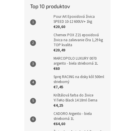
Top 10 produktov
Pour Art Epoxidová živica
SPEED 10-12 600UV+ 1kg
€20,60
Chemex POX Z21 epoxidová
živica na zalievanie číra 1,29 kg
TOP kvalita
€20,49
MARCOPOLO LUXURY 0070
argento - biela strieborná 1L
€60
Sprej RACING na disky kôl 500ml
strieborný
€7,45
Krištálová farba do živice
YiTeKo Black 14 10ml čierna
€4,25
CADORO Argento - biela
strieborná 1L
€64,60