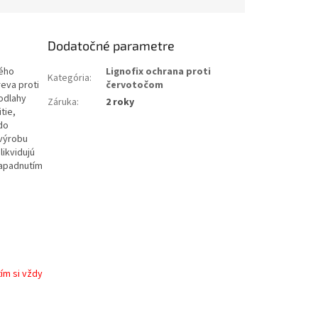
Dodatočné parametre
tého
Lignofix ochrana proti
Kategória
:
eva proti
červotočom
odlahy
Záruka
:
2 roky
tie,
do
 výrobu
likvidujú
napadnutím
é
ím si vždy