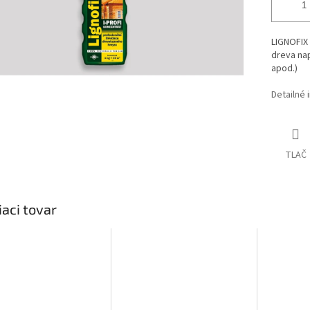
LIGNOFIX 
dreva na
apod.)
Detailné 
TLAČ
iaci tovar