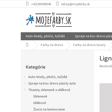
Prejsť
+421905908540
eshop@mojefarby.sk
na
obsah
Auto-tmely, plniče, tužidlá
Spreje na kov drevo plas
Domov
Farby na drevo
Farby na drevo-lazury
B
Lign
o
Preskočiť
č
Priemer
Neohod
Kategórie
kategórie
n
hodnote
ý
produkt
Auto-tmely, plniče, tužidlá
p
je
Spreje na kov drevo plasty auta
0,0
a
z
Tkaniny sklenené a uhlíkové
n
5
e
Sklenené
hviezdič
l
Uhlikové
Živice na laminovanie