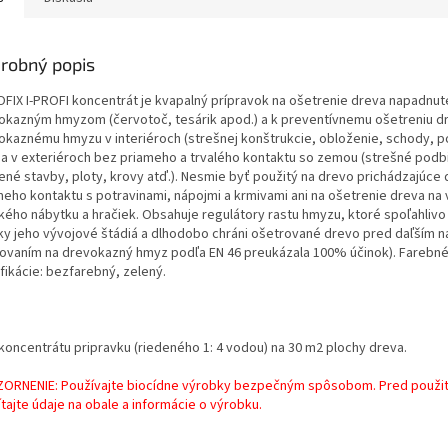
robný popis
OFIX I-PROFI koncentrát je kvapalný prípravok na ošetrenie dreva napadnu
okazným hmyzom (červotoč, tesárik apod.) a k preventívnemu ošetreniu dr
okaznému hmyzu v interiéroch (strešnej konštrukcie, obloženie, schody, p
) a v exteriéroch bez priameho a trvalého kontaktu so zemou (strešné podbi
ené stavby, ploty, krovy atď.). Nesmie byť použitý na drevo prichádzajúce 
meho kontaktu s potravinami, nápojmi a krmivami ani na ošetrenie dreva na
kého nábytku a hračiek. Obsahuje regulátory rastu hmyzu, ktoré spoľahlivo 
ky jeho vývojové štádiá a dlhodobo chráni ošetrované drevo pred daľším 
tovaním na drevokazný hmyz podľa EN 46 preukázala 100% účinok). Farebn
fikácie: bezfarebný, zelený.
 koncentrátu pripravku (riedeného 1: 4 vodou) na 30 m2 plochy dreva.
ORNENIE: Používajte biocídne výrobky bezpečným spôsobom. Pred použit
tajte údaje na obale a informácie o výrobku.