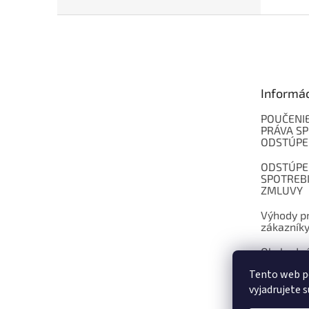
Z
á
p
ä
t
Informá
i
e
POUČENIE
PRÁVA SP
ODSTÚPE
ODSTÚPE
SPOTREB
ZMLUVY
Výhody pr
zákazník
Obchodné
Tento web p
Kontakt
vyjadrujete s