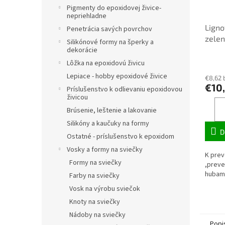
Pigmenty do epoxidovej živice-
nepriehladne
Ligno
Penetrácia savých povrchov
zelen
Silikónové formy na šperky a
dekorácie
Lôžka na epoxidovú živicu
Lepiace - hobby epoxidové živice
€8,62 
€10
Príslušenstvo k odlievaniu epoxidovou
živicou
Brúsenie, leštenie a lakovanie
Silikóny a kaučuky na formy
D
Ostatné - príslušenstvo k epoxidom
Vosky a formy na sviečky
K prev
Formy na sviečky
,preve
hubam
Farby na sviečky
Vosk na výrobu sviečok
Knoty na sviečky
Nádoby na sviečky
Popi