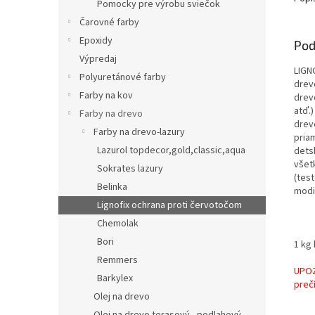
Pomocky pre výrobu sviečok
Čarovné farby
Epoxidy
Pod
Výpredaj
LIGN
Polyuretánové farby
drev
Farby na kov
drev
atď.
Farby na drevo
drev
Farby na drevo-lazury
pria
Lazurol topdecor,gold,classic,aqua
dets
všet
Sokrates lazury
(tes
Belinka
modi
Lignofix ochrana proti červotočom
Chemolak
Bori
1 kg
Remmers
UPOZ
Barkylex
prečí
Olej na drevo