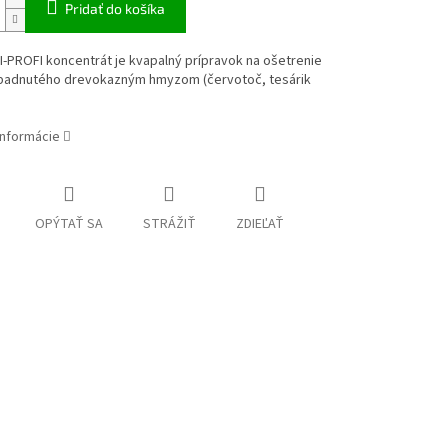
Pridať do košíka
I-PROFI koncentrát je kvapalný prípravok na ošetrenie
padnutého drevokazným hmyzom (červotoč, tesárik
informácie
OPÝTAŤ SA
STRÁŽIŤ
ZDIEĽAŤ