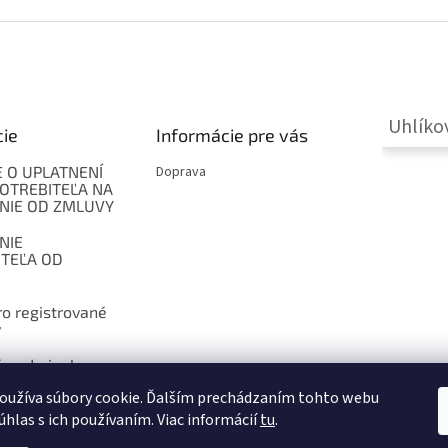
Uhlíko
cie
Informácie pre vás
 O UPLATNENÍ
Doprava
OTREBITEĽA NA
NIE OD ZMLUVY
NIE
ITEĽA OD
o registrované
y
 podmienky
oužíva súbory cookie. Ďalším prechádzaním tohto webu
úhlas s ich používaním. Viac informácií
tu
.