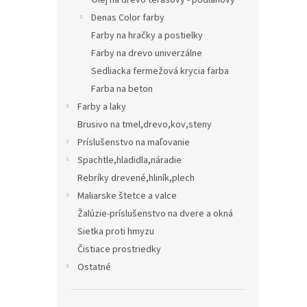
Olej na drevo terasový - podlahový
Denas Color farby
Farby na hračky a postielky
Farby na drevo univerzálne
Sedliacka fermežová krycia farba
Farba na beton
Farby a laky
Brusivo na tmel,drevo,kov,steny
Príslušenstvo na maľovanie
Spachtle,hladidla,náradie
Rebríky drevené,hliník,plech
Maliarske štetce a valce
Žalúzie-príslušenstvo na dvere a okná
Sietka proti hmyzu
Čistiace prostriedky
Ostatné