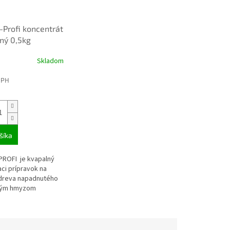
I-Profi koncentrát
ný 0,5kg
vač
Skladom
DPH
šíka
-PROFI je kvapalný
ci prípravok na
dreva napadnutého
ným hmyzom
tesárik apod.)